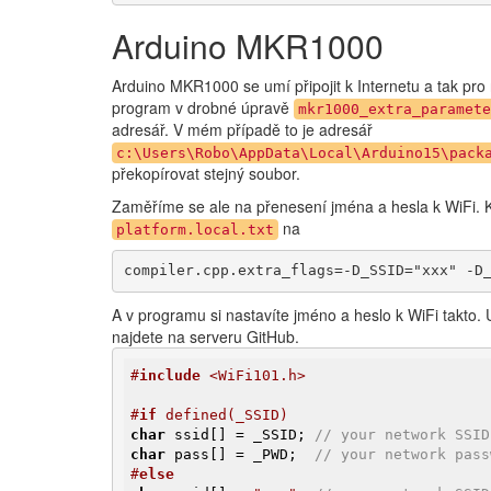
Arduino MKR1000
Arduino MKR1000 se umí připojit k Internetu a tak pr
program v drobné úpravě
mkr1000_extra_paramet
adresář. V mém případě to je adresář
c:\Users\Robo\AppData\Local\Arduino15\pack
překopírovat stejný soubor.
Zaměříme se ale na přenesení jména a hesla k WiFi.
na
platform.local.txt
compiler.cpp.extra_flags=-D_SSID="xxx" -D
A v programu si nastavíte jméno a heslo k WiFi takto.
najdete na serveru GitHub.
#
include
 <WiFi101.h>
#
if
 defined(_SSID)
char
 ssid[] = _SSID; 
// your network SSID
char
 pass[] = _PWD;  
// your network pass
#
else