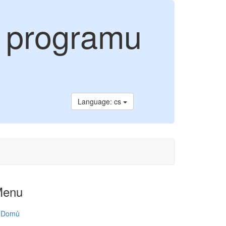
o programu
Language: cs
Menu
Domů