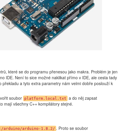
trů, které se do programu přenesou jako makra. Problém je jen
ino IDE. Není to sice možné naklikat přímo v IDE, ale cesta tady
 do překladu a tyto extra parametry nám velmi dobře poslouží k
tvořit soubor
a do něj zapsat
platform.local.txt
to mají všechny C++ kompilátory stejné.
. Proto se soubor
:/arduino/arduino-1.8.2/