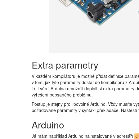
Extra parametry
V každém kompilátoru je možné přidat definice parame
v tom, jak tyto parametry dostat do kompilátoru z Ardu
je. Tvůrci Arduina umožnili doplnit si extra parametry
vyřešení popsaného problému.
Postup je stejný pro libovolné Arduino. Vždy musíte vy
požadované parametry v syntaxi překladače. Naštěstí 
Arduino
Já mám například Arduino nainstalované v adresáři
d