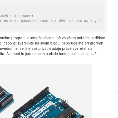
work SSID (name)
r network password (use for WPA, or use as key f
oušíte program a protože chcete mít ve všem pořádek a děláte
b, nebo jej zveřejníte na svém blogu, nebo uděláte printscreen
uvědomíte, že jste své privátní údaje právě zveřejnili na
íte. Ale není to jednoduché a nikdo tento pocit nechce zažít.