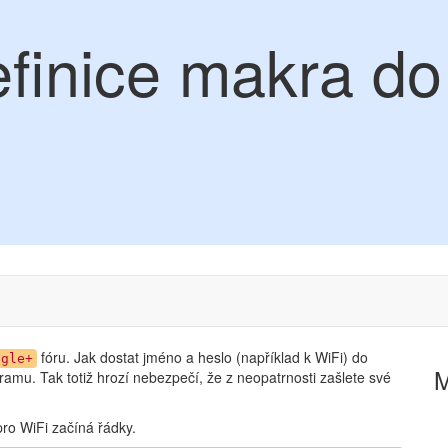
efinice makra d
fóru. Jak dostat jméno a heslo (například k WiFi) do
ogle+
ramu. Tak totiž hrozí nebezpečí, že z neopatrnosti zašlete své
pro WiFi začíná řádky.