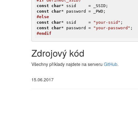
#
if
 defined(_SSID)
const
char
const
char
#
else
const
char
* ssid     = 
"your-ssid"
const
char
* password = 
"your-password"
#
endif
Zdrojový kód
Všechny příklady najdete na serveru
GitHub
.
15.06.2017