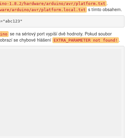
.
ino-1.8.2/hardware/arduino/avr/platform.txt
s tímto obsahem.
ware/arduino/avr/platform.local.txt
R="abc123"
se na sériový port vypíší dvě hodnoty. Pokud soubor
ino
zobrazí se chybové hlášení
.
EXTRA_PARAMETER not found!