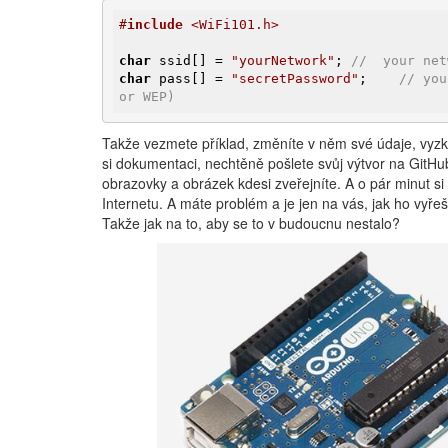
#
include
 <WiFi101.h>
char
 ssid[] = 
"yourNetwork"
; 
//  your net
char
 pass[] = 
"secretPassword"
;    
// you
or WEP)
Takže vezmete příklad, změníte v něm své údaje, vyzk
si dokumentaci, nechtěně pošlete svůj výtvor na GitHu
obrazovky a obrázek kdesi zveřejníte. A o pár minut si 
Internetu. A máte problém a je jen na vás, jak ho vyřeš
Takže jak na to, aby se to v budoucnu nestalo?