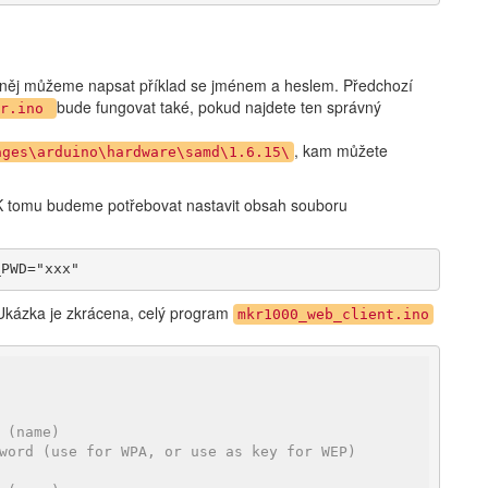
o něj můžeme napsat příklad se jménem a heslem. Předchozí
bude fungovat také, pokud najdete ten správný
er.ino
, kam můžete
ages\arduino\hardware\samd\1.6.15\
 K tomu budeme potřebovat nastavit obsah souboru
_PWD="xxx"
 Ukázka je zkrácena, celý program
mkr1000_web_client.ino
 (name)
word (use for WPA, or use as key for WEP)