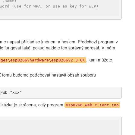
 (name)
word (use for WPA, or use as key for WEP)
žeme napsat příklad se jménem a heslem. Předchozí program v
e fungovat také, pokud najdete ten správný adresář. V mém
, kam můžete
ages\esp8266\hardware\esp8266\2.3.0\
 K tomu budeme potřebovat nastavit obsah souboru
_PWD="xxx"
 Ukázka je zkrácena, celý program
esp8266_web_client.ino