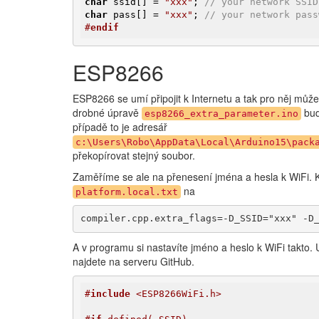
char
 ssid[] = 
"xxx"
; 
// your network SSID
char
 pass[] = 
"xxx"
; 
// your network pass
#
endif
ESP8266
ESP8266 se umí připojit k Internetu a tak pro něj mů
drobné úpravě
bud
esp8266_extra_parameter.ino
případě to je adresář
c:\Users\Robo\AppData\Local\Arduino15\pack
překopírovat stejný soubor.
Zaměříme se ale na přenesení jména a hesla k WiFi.
na
platform.local.txt
compiler.cpp.extra_flags=-D_SSID="xxx" -D
A v programu si nastavíte jméno a heslo k WiFi takto.
najdete na serveru GitHub.
#
include
 <ESP8266WiFi.h>