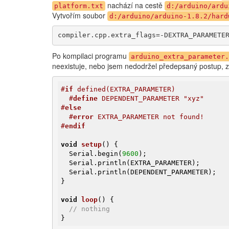
nachází na cestě
platform.txt
d:/arduino/ardu
Vytvořím soubor
d:/arduino/arduino-1.8.2/hard
compiler.cpp.extra_flags=-DEXTRA_PARAMETE
Po kompilaci programu
arduino_extra_parameter.
neexistuje, nebo jsem nedodržel předepsaný postup, 
#
if
 defined(EXTRA_PARAMETER)
#
define
 DEPENDENT_PARAMETER "xyz"
#
else
#
error
 EXTRA_PARAMETER not found!
#
endif
void
setup
()
{

  Serial.begin(
9600
);

  Serial.println(EXTRA_PARAMETER);

  Serial.println(DEPENDENT_PARAMETER);

}

void
loop
()
{

// nothing
}