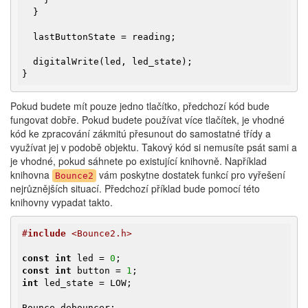
  }

  lastButtonState = reading;

  digitalWrite(led, led_state);

}
Pokud budete mít pouze jedno tlačítko, předchozí kód bude
fungovat dobře. Pokud budete používat více tlačítek, je vhodné
kód ke zpracování zákmitú přesunout do samostatné třídy a
využívat jej v podobě objektu. Takový kód si nemusíte psát sami a
je vhodné, pokud sáhnete po existující knihovně. Například
knihovna
vám poskytne dostatek funkcí pro vyřešení
Bounce2
nejrůznějších situací. Předchozí příklad bude pomocí této
knihovny vypadat takto.
#
include
 <Bounce2.h>
const
int
 led = 
0
const
int
 button = 
1
int
 led_state = LOW;

Bounce debouncer;
