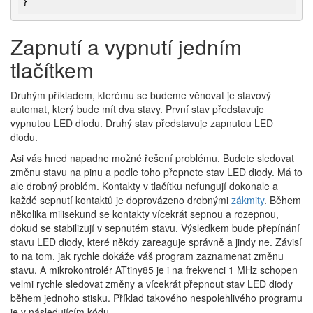
}
Zapnutí a vypnutí jedním
tlačítkem
Druhým příkladem, kterému se budeme věnovat je stavový
automat, který bude mít dva stavy. První stav představuje
vypnutou LED diodu. Druhý stav představuje zapnutou LED
diodu.
Asi vás hned napadne možné řešení problému. Budete sledovat
změnu stavu na pinu a podle toho přepnete stav LED diody. Má to
ale drobný problém. Kontakty v tlačítku nefungují dokonale a
každé sepnutí kontaktů je doprovázeno drobnými
zákmity
. Během
několika milisekund se kontakty vícekrát sepnou a rozepnou,
dokud se stabilizují v sepnutém stavu. Výsledkem bude přepínání
stavu LED diody, které někdy zareaguje správně a jindy ne. Závisí
to na tom, jak rychle dokáže váš program zaznamenat změnu
stavu. A mikrokontrolér ATtiny85 je i na frekvenci 1 MHz schopen
velmi rychle sledovat změny a vícekrát přepnout stav LED diody
během jednoho stisku. Příklad takového nespolehlivého programu
je v následujícím kódu.