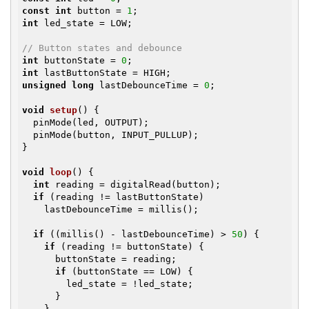
const
int
 button = 
1
int
 led_state = LOW;

// Button states and debounce
int
 buttonState = 
0
int
unsigned
long
 lastDebounceTime = 
0
;

void
setup
()
{

  pinMode(led, OUTPUT);

  pinMode(button, INPUT_PULLUP);

}

void
loop
()
{

int
 reading = digitalRead(button);

if
 (reading != lastButtonState)

    lastDebounceTime = millis();

if
 ((millis() - lastDebounceTime) > 
50
) {

if
 (reading != buttonState) {

      buttonState = reading;

if
 (buttonState == LOW) {

        led_state = !led_state;

      }

    }
