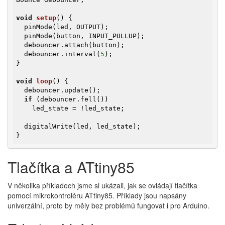
void
setup
()
{

  pinMode(led, OUTPUT);

  pinMode(button, INPUT_PULLUP);

  debouncer.attach(button);

  debouncer.interval(
5
);

}

void
loop
()
{

  debouncer.update();

if
 (debouncer.fell())

    led_state = !led_state;

  digitalWrite(led, led_state);

}
Tlačítka a ATtiny85
V několika příkladech jsme si ukázali, jak se ovládají tlačítka
pomocí mikrokontroléru ATtiny85. Příklady jsou napsány
univerzální, proto by měly bez problémů fungovat i pro Arduino.