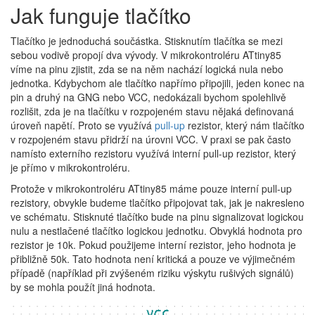
Jak funguje tlačítko
Tlačítko je jednoduchá součástka. Stisknutím tlačítka se mezi
sebou vodivě propojí dva vývody. V mikrokontroléru ATtiny85
víme na pinu zjistit, zda se na něm nachází logická nula nebo
jednotka. Kdybychom ale tlačítko napřímo připojili, jeden konec na
pin a druhý na GNG nebo VCC, nedokázali bychom spolehlivě
rozlišit, zda je na tlačítku v rozpojeném stavu nějaká definovaná
úroveň napětí. Proto se využívá
pull-up
rezistor, který nám tlačítko
v rozpojeném stavu přidrží na úrovni VCC. V praxi se pak často
namísto externího rezistoru využívá interní pull-up rezistor, který
je přímo v mikrokontroléru.
Protože v mikrokontroléru ATtiny85 máme pouze interní pull-up
rezistory, obvykle budeme tlačítko připojovat tak, jak je nakresleno
ve schématu. Stisknuté tlačítko bude na pinu signalizovat logickou
nulu a nestlačené tlačítko logickou jednotku. Obvyklá hodnota pro
rezistor je 10k. Pokud použijeme interní rezistor, jeho hodnota je
přibližně 50k. Tato hodnota není kritická a pouze ve výjimečném
případě (například při zvýšeném riziku výskytu rušivých signálů)
by se mohla použít jiná hodnota.