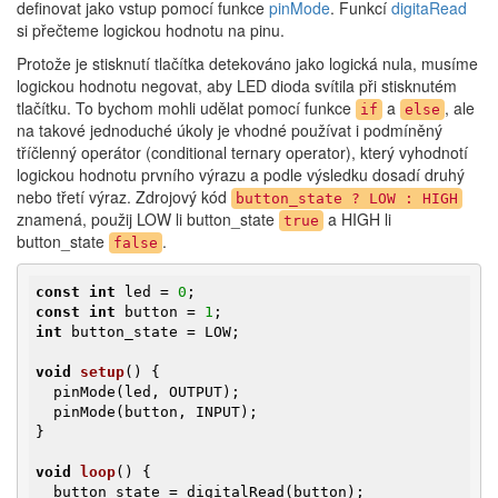
definovat jako vstup pomocí funkce
pinMode
. Funkcí
digitaRead
si přečteme logickou hodnotu na pinu.
Protože je stisknutí tlačítka detekováno jako logická nula, musíme
logickou hodnotu negovat, aby LED dioda svítila při stisknutém
tlačítku. To bychom mohli udělat pomocí funkce
a
, ale
if
else
na takové jednoduché úkoly je vhodné používat i podmíněný
tříčlenný operátor (conditional ternary operator), který vyhodnotí
logickou hodnotu prvního výrazu a podle výsledku dosadí druhý
nebo třetí výraz. Zdrojový kód
button_state ? LOW : HIGH
znamená, použij LOW li button_state
a HIGH li
true
button_state
.
false
const
int
 led = 
0
const
int
 button = 
1
int
 button_state = LOW;

void
setup
()
{

  pinMode(led, OUTPUT);

  pinMode(button, INPUT);

}

void
loop
()
{

  button_state = digitalRead(button);
