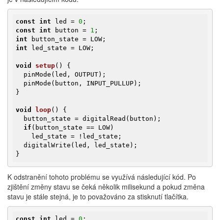
const
int
 led = 
0
const
int
 button = 
1
int
int
 led_state = LOW;

void
setup
()
{

  pinMode(led, OUTPUT);

  pinMode(button, INPUT_PULLUP);

}

void
loop
()
{

  button_state = digitalRead(button);

if
(button_state == LOW)

    led_state = !led_state;

  digitalWrite(led, led_state);

}
K odstranění tohoto problému se využívá následující kód. Po
zjištění změny stavu se čeká několik milisekund a pokud změna
stavu je stále stejná, je to považováno za stisknutí tlačítka.
const
int
 led = 
0