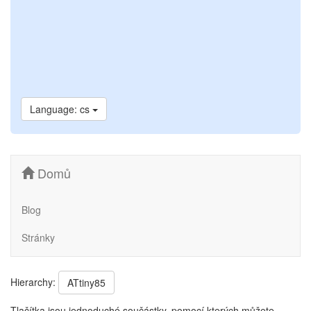
Language: cs
Domů
Blog
Stránky
Hierarchy:
ATtiny85
Tlačítka jsou jednoduché součástky, pomocí kterých můžete