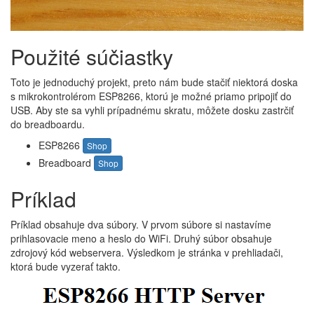
Použité súčiastky
Toto je jednoduchý projekt, preto nám bude stačiť niektorá doska
s mikrokontrolérom ESP8266, ktorú je možné priamo pripojiť do
USB. Aby ste sa vyhli prípadnému skratu, môžete dosku zastrčiť
do breadboardu.
ESP8266
Shop
Breadboard
Shop
Príklad
Príklad obsahuje dva súbory. V prvom súbore si nastavíme
prihlasovacie meno a heslo do WiFi. Druhý súbor obsahuje
zdrojový kód webservera. Výsledkom je stránka v prehliadači,
ktorá bude vyzerať takto.