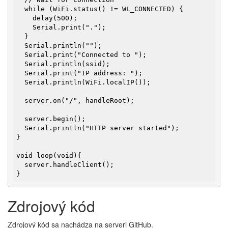
  while (WiFi.status() != WL_CONNECTED) {

    delay(500);

    Serial.print(".");

  }

  Serial.println("");

  Serial.print("Connected to ");

  Serial.println(ssid);

  Serial.print("IP address: ");

  Serial.println(WiFi.localIP());

  server.on("/", handleRoot);

  server.begin();

  Serial.println("HTTP server started");

}

void loop(void){

  server.handleClient();

}
Zdrojový kód
Zdrojový kód sa nachádza na serveri GitHub.