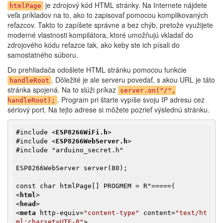
je zdrojový kód HTML stránky. Na Internete nájdete
htmlPage
veľa príkladov na to, ako to zapisovať pomocou komplikovaných
reťazcov. Takto to zapíšete správne a bez chýb, pretože využijete
moderné vlastnosti kompilátora, ktoré umožňujú vkladať do
zdrojového kódu reťazce tak, ako keby ste ich písali do
samostatného súboru.
Do prehliadača odošlete HTML stránku pomocou funkcie
. Dôležité je ale serveru povedať, s akou URL je táto
handleRoot
stránka spojená. Na to slúži príkaz
server.on("/",
. Program pri štarte vypíše svoju IP adresu cez
handleRoot);
sériový port. Na tejto adrese si môžete pozrieť výslednú stránku.
#include 
<
ESP8266WiFi.h
>
#include 
<
ESP8266WebServer.h
>
#include "arduino_secret.h"

ESP8266WebServer server(80);

<
html
>
<
head
>
<
meta
http-equiv
=
"content-type"
content
=
"text/ht
ml;charset=UTF-8"
>