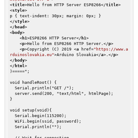
<
title
>
Hello from HTTP Server ESP8266
</
title
>
<
style
>
</
style
>
</
head
>
<
body
>
<
h1
>
ESP8266 HTTP Server
</
h1
>
<
p
>
Hello from ESP8266 HTTP Server.
</
p
>
<
p
>
Copyright (C) 2019 
<
a
href
=
"https://www.a
rduinoslovakia.eu"
>
Arduino Slovakia
</
a
>
.
</
p
>
</
body
>
</
html
>
)=====";

void handleRoot() {

  Serial.println("GET /");

  server.send(200, "text/html", htmlPage);

}

void setup(void){

  Serial.begin(115200);

  WiFi.begin(ssid, password);

  Serial.println("");

  // Wait for connection
