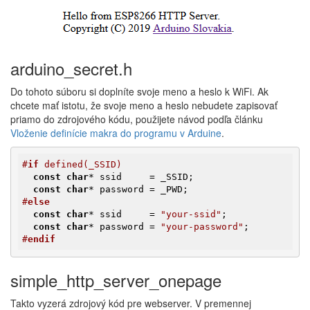
arduino_secret.h
Do tohoto súboru si doplníte svoje meno a heslo k WiFi. Ak
chcete mať istotu, že svoje meno a heslo nebudete zapisovať
priamo do zdrojového kódu, použijete návod podľa článku
Vloženie definície makra do programu v Arduine
.
#
if
 defined(_SSID)
const
char
* ssid     = _SSID;

const
char
#
else
const
char
* ssid     = 
"your-ssid"
;

const
char
* password = 
"your-password"
#
endif
simple_http_server_onepage
Takto vyzerá zdrojový kód pre webserver. V premennej