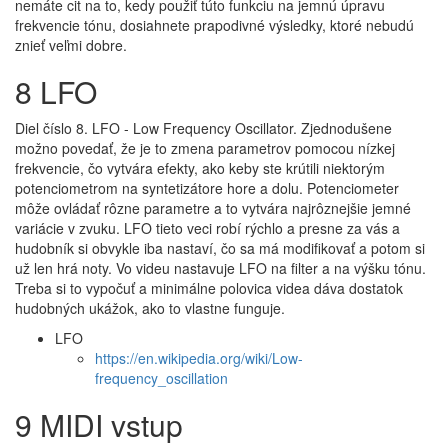
nemáte cit na to, kedy použiť túto funkciu na jemnú úpravu
frekvencie tónu, dosiahnete prapodivné výsledky, ktoré nebudú
znieť veľmi dobre.
8 LFO
Diel číslo 8. LFO - Low Frequency Oscillator. Zjednodušene
možno povedať, že je to zmena parametrov pomocou nízkej
frekvencie, čo vytvára efekty, ako keby ste krútili niektorým
potenciometrom na syntetizátore hore a dolu. Potenciometer
môže ovládať rôzne parametre a to vytvára najrôznejšie jemné
variácie v zvuku. LFO tieto veci robí rýchlo a presne za vás a
hudobník si obvykle iba nastaví, čo sa má modifikovať a potom si
už len hrá noty. Vo videu nastavuje LFO na filter a na výšku tónu.
Treba si to vypočuť a minimálne polovica videa dáva dostatok
hudobných ukážok, ako to vlastne funguje.
LFO
https://en.wikipedia.org/wiki/Low-
frequency_oscillation
9 MIDI vstup