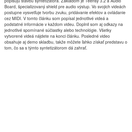
popisujú stavbu syntetizátora. Základom je Teensy 3.2 a Audio
Board, špecializovaný shield pre audio výstup. Vo svojich videách
postupne vysvetľuje tvorbu zvuku, pridávanie efektov a ovládanie
cez MIDI. V tomto článku som popísal jednotlivé videá a
podstatné informácie v každom videu. Doplnil som aj odkazy na
jednotlivé spomínané súčiastky alebo technológie. Všetky
vytvorené videá nájdete na konci článku. Posledné video
obsahuje aj demo skladbu, takže môžete ľahko získať predstavu o
tom, čo sa s týmto syntetizátorom dá zahrať.