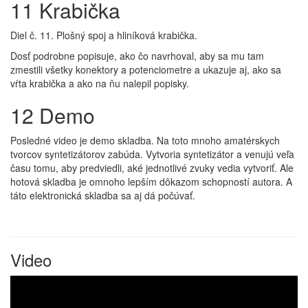
11 Krabička
Diel č. 11. Plošný spoj a hliníková krabička.
Dosť podrobne popisuje, ako čo navrhoval, aby sa mu tam
zmestili všetky konektory a potenciometre a ukazuje aj, ako sa
vŕta krabička a ako na ňu nalepil popisky.
12 Demo
Posledné video je demo skladba. Na toto mnoho amatérskych
tvorcov syntetizátorov zabúda. Vytvoria syntetizátor a venujú veľa
času tomu, aby predviedli, aké jednotlivé zvuky vedia vytvoriť. Ale
hotová skladba je omnoho lepším dôkazom schopností autora. A
táto elektronická skladba sa aj dá počúvať.
Video