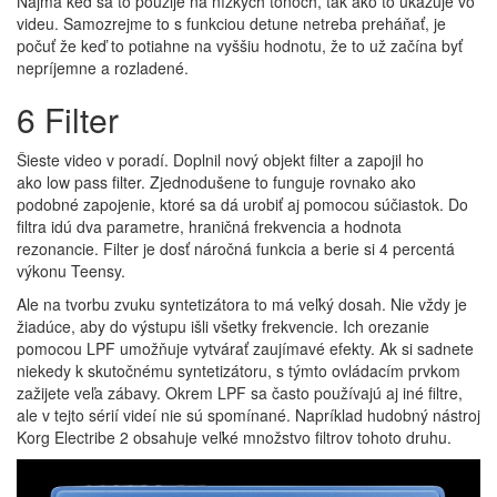
Najmä keď sa to použije na nízkych tónoch, tak ako to ukazuje vo
videu. Samozrejme to s funkciou detune netreba preháňať, je
počuť že keď to potiahne na vyššiu hodnotu, že to už začína byť
nepríjemne a rozladené.
6 Filter
Šieste video v poradí. Doplnil nový objekt filter a zapojil ho
ako low pass filter. Zjednodušene to funguje rovnako ako
podobné zapojenie, ktoré sa dá urobiť aj pomocou súčiastok. Do
filtra idú dva parametre, hraničná frekvencia a hodnota
rezonancie. Filter je dosť náročná funkcia a berie si 4 percentá
výkonu Teensy.
Ale na tvorbu zvuku syntetizátora to má veľký dosah. Nie vždy je
žiadúce, aby do výstupu išli všetky frekvencie. Ich orezanie
pomocou LPF umožňuje vytvárať zaujímavé efekty. Ak si sadnete
niekedy k skutočnému syntetizátoru, s týmto ovládacím prvkom
zažijete veľa zábavy. Okrem LPF sa často používajú aj iné filtre,
ale v tejto sérií videí nie sú spomínané. Napríklad hudobný nástroj
Korg Electribe 2 obsahuje veľké množstvo filtrov tohoto druhu.