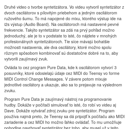
Druhé video o tvorbe syntetizátora. Vo videu vytvoril syntetizátor z
dvoch oscilátorov s pílovitým priebehom a jedným oscilátorom
ružového šumu. To má napojené do mixu, ktorého výstup ide na
i2s výstup (Audio Board). Na oscilátoroch má nastavené pevné
frekvencie. Takýto syntetizátor sa zdá na prvý pohľad možno
jednoduchý, ale je to v podstate to isté, čo nájdete v mnohých
profesionálnych syntetizátoroch. Tie síce mávajú bohatšie
možnosti nastavenia, ale dva oscilátory, ktoré možno spolu
rôznym spôsobom kombinovať sú dostatočne dobré na to, aby
vytvorili zaujímavý zvuk.
Ovláda to cez program Pure Data, kde k oscilátorom vytvorí 3
posuvníky, ktoré odosielajú údaje cez MIDI do Teensy vo forme
MIDI Control Change Messages. V závere potom mixuje
jednotlivé oscilátory a ukazuje, ako sa to prejavuje na výslednom
zvuku.
Program Pure Data je zaujímavý nástroj na programovanie
hudby. Dokáže v počítači simulovať to isté, čo robí vo videu aj
Dave. Dokáže vytvárať zdroj zvuku pre syntetizátor. Program
používa najmä preto, že Teensy sa dá pripojiť k počítaču ako MIDI
zariadenie a cez MIDI ho možno ľahko ovládať. To mu umožňuje
pohodlne navrhovať syntetizátor bez toho, aby musel už v tejto