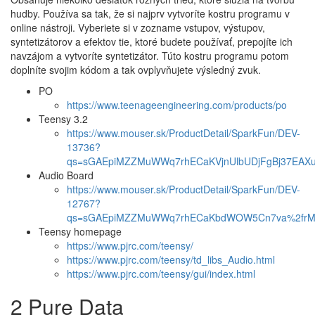
hudby. Používa sa tak, že si najprv vytvoríte kostru programu v
online nástroji. Vyberiete si v zozname vstupov, výstupov,
syntetizátorov a efektov tie, ktoré budete používať, prepojíte ich
navzájom a vytvoríte syntetizátor. Túto kostru programu potom
doplníte svojim kódom a tak ovplyvňujete výsledný zvuk.
PO
https://www.teenageengineering.com/products/po
Teensy 3.2
https://www.mouser.sk/ProductDetail/SparkFun/DEV-
13736?
qs=sGAEpiMZZMuWWq7rhECaKVjnUlbUDjFgBj37EAX
Audio Board
https://www.mouser.sk/ProductDetail/SparkFun/DEV-
12767?
qs=sGAEpiMZZMuWWq7rhECaKbdWOW5Cn7va%2frM
Teensy homepage
https://www.pjrc.com/teensy/
https://www.pjrc.com/teensy/td_libs_Audio.html
https://www.pjrc.com/teensy/gui/index.html
2 Pure Data