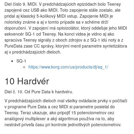
Diel číslo 9. MIDI. V predchádzajúcich epizódach bolo Teensy
zapojené cez USB ako MIDI. Toto zapojenie stále zostalo, ale
pridal aj klasický 5-kolíkový MIDI vstup. Zapojenie MIDI je
notoricky známe a aj v tomto prípade sa v schéme drží
doporučení. V zapojení má optoizolátor, ktorý oddeľuje jeho MIDI
sekvencér SQ-1 od Teensy. Na konci videa je vidno aj ako
spracúva Teensy signály z oboch zdrojov a z SQ-1 idú noty a z
PureData zase CC správy, ktorými menil parametre syntetizátora
aj v predchádzajúcich dieloch.
SQ-1
https://www.korg.com/us/products/dj/sq_1/
10 Hardvér
Diel č. 10. Od Pure Data k hardvéru.
V predchádzajúcich dieloch mal všetky ovládacie prvky v počítači
v programe Pure Data a cez MIDI si parametre posielal do
Teensy. Teraz ukazuje, ako pripojiť 15 potenciometrov cez
analógový multiplexer a aký algoritmus používa na to, aby
nestrávil priveľa času pri kontrole jednotlivých potenciometrov.