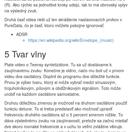
(R). Ako rýchlo sa jednotlivé kroky udejú, tak to má obrovský vplyv
na výsledný zvuk.
Druhá časť videa rieši už len skrášlenie nastavovacích prvkov v
PureData, čo je časť, ktorú môžete pokojne ignorovať.
ADSR
https://en.wikipedia.org/wiki/Envelope_(music)
5 Tvar vlny
Piate video o Teensy syntetizátore. Tu sa už dostávame k
zaujímavému zvuku. Konečne je vidno, načo mu boli už v prvom
videu dva oscilátory. Doplnil do programu dve dôležité funkcie.
Prvou je výber tvaru, ktorý si môže vybrať medzi sínusovým,
trojuholníkovým, pílovým a obdĺžnikovým signálom. Toto môže
urobiť na každom oscilátore samostatne.
Druhou dôležitou zmenou je možnosť na druhom oscilátore použiť
funkciu detune. To si treba predstaviť ako možnosť upraviť
frekvenciu druhého oscilátora až o 5 percent smerom nižšie. To
dáva výslednému zvuku na zaujímavosti, pretože sa začnú miešať
dve skoro rovnaké frekvencie a v uchu to veľmi zvláštne vibruje.