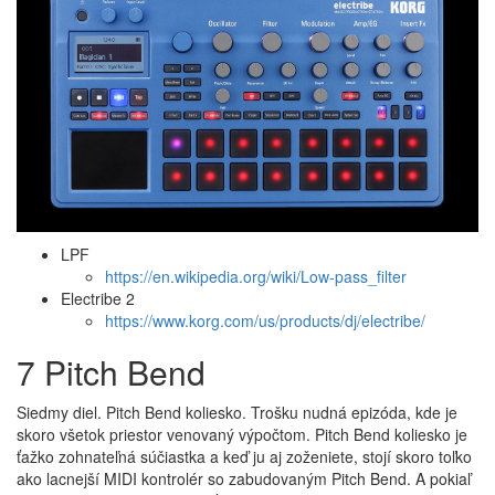
LPF
https://en.wikipedia.org/wiki/Low-pass_filter
Electribe 2
https://www.korg.com/us/products/dj/electribe/
7 Pitch Bend
Siedmy diel. Pitch Bend koliesko. Trošku nudná epizóda, kde je
skoro všetok priestor venovaný výpočtom. Pitch Bend koliesko je
ťažko zohnateľná súčiastka a keď ju aj zoženiete, stojí skoro toľko
ako lacnejší MIDI kontrolér so zabudovaným Pitch Bend. A pokiaľ