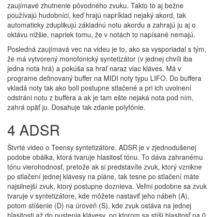
zaujímavé zhutnenie pôvodného zvuku. Takto to aj bežne
používajú hudobníci, keď hrajú napríklad nejaký akord, tak
automaticky zduplikujú základnú notu akordu a zahrajú ju aj o
oktávu nižšie, napriek tomu, že v notách to napísané nemajú.
Posledná zaujímavá vec na videu je to, ako sa vysporiadal s tým,
že má vytvorený monofonický syntetizátor (v jednej chvíli iba
jedna nota hrá) a pokúša sa hrať naraz viac kláves. Má v
programe definovaný buffer na MIDI noty typu LIFO. Do buffera
vkladá noty tak ako boli postupne stlačené a pri ich uvolnení
odstráni notu z buffera a ak je tam ešte nejaká nota pod ním,
zahrá opäť ju. Dosahuje tak zdanie polyfónie.
4 ADSR
Štvrté video o Teensy syntetizátore. ADSR je v zjednodušenej
podobe obálka, ktorá tvaruje hlasitosť tónu. To dáva zahranému
tónu vierohodnosť, pretože ak si predstavíte zvuk, ktorý vznikne
po stlačení jednej klávesy na piáne, tak tesne po stlačení máte
najsilnejší zvuk, ktorý postupne doznieva. Veľmi podobne sa zvuk
tvaruje v syntetizátore, kde môžete nastaviť jeho nábeh (A),
potom stíšenie (D) na úroveň (S), kde zvuk ostáva na jednej
hlasitosti až do pustenia klávesy, po ktorom sa stíši hlasitosť na 0