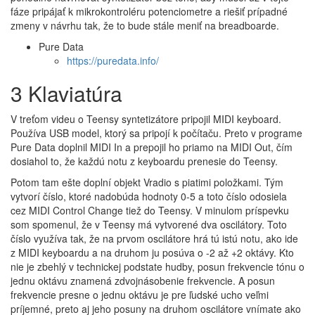
fáze pripájať k mikrokontroléru potenciometre a riešiť prípadné
zmeny v návrhu tak, že to bude stále meniť na breadboarde.
Pure Data
https://puredata.info/
3 Klaviatúra
V treťom videu o Teensy syntetizátore pripojil MIDI keyboard.
Používa USB model, ktorý sa pripojí k počítaču. Preto v programe
Pure Data doplnil MIDI In a prepojil ho priamo na MIDI Out, čím
dosiahol to, že každú notu z keyboardu prenesie do Teensy.
Potom tam ešte doplní objekt Vradio s piatimi položkami. Tým
vytvorí číslo, ktoré nadobúda hodnoty 0-5 a toto číslo odosiela
cez MIDI Control Change tiež do Teensy. V minulom príspevku
som spomenul, že v Teensy má vytvorené dva oscilátory. Toto
číslo využíva tak, že na prvom oscilátore hrá tú istú notu, ako ide
z MIDI keyboardu a na druhom ju posúva o -2 až +2 oktávy. Kto
nie je zbehlý v technickej podstate hudby, posun frekvencie tónu o
jednu oktávu znamená zdvojnásobenie frekvencie. A posun
frekvencie presne o jednu oktávu je pre ľudské ucho veľmi
príjemné, preto aj jeho posuny na druhom oscilátore vnímate ako