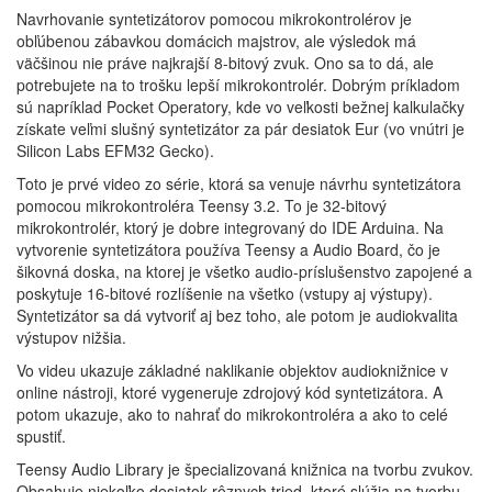
Navrhovanie syntetizátorov pomocou mikrokontrolérov je
obľúbenou zábavkou domácich majstrov, ale výsledok má
väčšinou nie práve najkrajší 8-bitový zvuk. Ono sa to dá, ale
potrebujete na to trošku lepší mikrokontrolér. Dobrým príkladom
sú napríklad Pocket Operatory, kde vo veľkosti bežnej kalkulačky
získate veľmi slušný syntetizátor za pár desiatok Eur (vo vnútri je
Silicon Labs EFM32 Gecko).
Toto je prvé video zo série, ktorá sa venuje návrhu syntetizátora
pomocou mikrokontroléra Teensy 3.2. To je 32-bitový
mikrokontrolér, ktorý je dobre integrovaný do IDE Arduina. Na
vytvorenie syntetizátora používa Teensy a Audio Board, čo je
šikovná doska, na ktorej je všetko audio-príslušenstvo zapojené a
poskytuje 16-bitové rozlíšenie na všetko (vstupy aj výstupy).
Syntetizátor sa dá vytvoriť aj bez toho, ale potom je audiokvalita
výstupov nižšia.
Vo videu ukazuje základné naklikanie objektov audioknižnice v
online nástroji, ktoré vygeneruje zdrojový kód syntetizátora. A
potom ukazuje, ako to nahrať do mikrokontroléra a ako to celé
spustiť.
Teensy Audio Library je špecializovaná knižnica na tvorbu zvukov.
Obsahuje niekoľko desiatok rôznych tried, ktoré slúžia na tvorbu