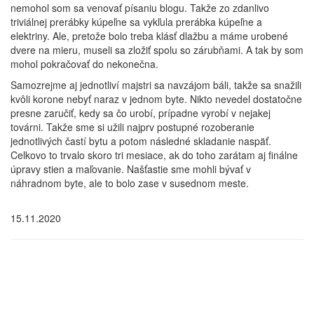
nemohol som sa venovať písaniu blogu. Takže zo zdanlivo
triviálnej prerábky kúpeľne sa vykľula prerábka kúpeľne a
elektriny. Ale, pretože bolo treba klásť dlažbu a máme urobené
dvere na mieru, museli sa zložiť spolu so zárubňami. A tak by som
mohol pokračovať do nekonečna.
Samozrejme aj jednotliví majstri sa navzájom báli, takže sa snažili
kvôli korone nebyť naraz v jednom byte. Nikto nevedel dostatočne
presne zaručiť, kedy sa čo urobí, prípadne vyrobí v nejakej
továrni. Takže sme si užili najprv postupné rozoberanie
jednotlivých častí bytu a potom následné skladanie naspäť.
Celkovo to trvalo skoro tri mesiace, ak do toho zarátam aj finálne
úpravy stien a maľovanie. Našťastie sme mohli bývať v
náhradnom byte, ale to bolo zase v susednom meste.
15.11.2020