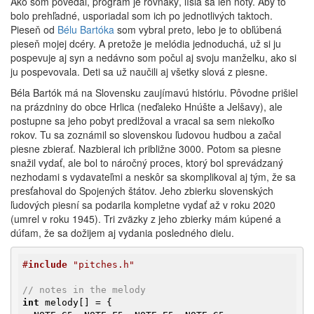
Ako som povedal, program je rovnaký, líšia sa len noty. Aby to
bolo prehľadné, usporiadal som ich po jednotlivých taktoch.
Pieseň od
Bélu Bartóka
som vybral preto, lebo je to obľúbená
pieseň mojej dcéry. A pretože je melódia jednoduchá, už si ju
pospevuje aj syn a nedávno som počul aj svoju manželku, ako si
ju pospevovala. Deti sa už naučili aj všetky slová z piesne.
Béla Bartók má na Slovensku zaujímavú históriu. Pôvodne prišiel
na prázdniny do obce Hrlica (neďaleko Hnúšte a Jelšavy), ale
postupne sa jeho pobyt predlžoval a vracal sa sem niekoľko
rokov. Tu sa zoznámil so slovenskou ľudovou hudbou a začal
piesne zbierať. Nazbieral ich približne 3000. Potom sa piesne
snažil vydať, ale bol to náročný proces, ktorý bol sprevádzaný
nezhodami s vydavateľmi a neskôr sa skomplikoval aj tým, že sa
presťahoval do Spojených štátov. Jeho zbierku slovenských
ľudových piesní sa podarila kompletne vydať až v roku 2020
(umrel v roku 1945). Tri zväzky z jeho zbierky mám kúpené a
dúfam, že sa dožijem aj vydania posledného dielu.
#
include
 "pitches.h"
// notes in the melody
int
 melody[] = {
