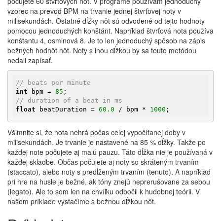
počujete 60 štvrťových nôt. V programe používam jednoduchý
vzorec na prevod BPM na trvanie jednej štvrťovej noty v
milisekundách. Ostatné dĺžky nôt sú odvodené od tejto hodnoty
pomocou jednoduchých konštánt. Napríklad štvrťová nota používa
konštantu 4, osminová 8. Je to len jednoduchý spôsob na zápis
bežných hodnôt nôt. Noty s inou dĺžkou by sa touto metódou
nedali zapísať.
// beats per minute
int
 bpm = 
85
// duration of a beat in ms
float
 beatDuration = 
60.0
 / bpm * 
1000
;
Všimnite si, že nota nehrá počas celej vypočítanej doby v
milisekundách. Je trvanie je nastavené na 85 % dĺžky. Takže po
každej note počujete aj malú pauzu. Táto dĺžka nie je používaná v
každej skladbe. Občas počujete aj noty so skráteným trvaním
(staccato), alebo noty s predĺženým trvaním (tenuto). A napríklad
pri hre na husle je bežné, ak tóny znejú neprerušovane za sebou
(legato). Ale to som len na chvíľku odbočil k hudobnej teórii. V
našom príklade vystačíme s bežnou dĺžkou nôt.