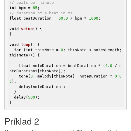
// beats per minute
int
 bpm = 
85
// duration of a beat in ms
float
 beatDuration = 
60.0
 / bpm * 
1000
;

void
setup
()
{

}

void
loop
()
{

for
 (
int
 thisNote = 
0
; thisNote < notesLength; 
thisNote++) {

float
 noteDuration = beatDuration * (
4.0
 / n
oteDurations[thisNote]);

    tone(
8
, melody[thisNote], noteDuration * 
0.8
5
);

    delay(noteDuration);

  }

  delay(
500
);

}
Príklad 2