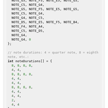
  NOTE_G5, NOTE_F5, NOTE_E5, NOTE_G5,

  NOTE_C5, NOTE_G4,

  NOTE_G5, NOTE_F5, NOTE_E5, NOTE_G5,

  NOTE_C5, NOTE_G4,

  NOTE_G4, NOTE_C5,

  NOTE_D5, NOTE_E5, NOTE_F5, NOTE_B4,

  NOTE_F4, NOTE_A4,

  NOTE_C5, NOTE_D5,

  NOTE_G4,

  NOTE_G4, 
0
};

// note durations: 4 = quarter note, 8 = eighth 
note, etc.:
int
 noteDurations[] = {

8
, 
8
, 
8
, 
8
,

4
, 
4
,

8
, 
8
, 
8
, 
8
,

4
, 
4
,

4
, 
4
,

8
, 
8
, 
8
, 
8
,

4
, 
4
,

4
, 
4
,

2
,

4
, 
4