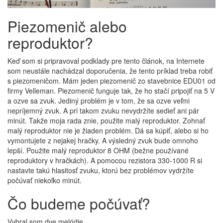
Piezomenič alebo
reproduktor?
Keď som si pripravoval podklady pre tento článok, na Internete
som neustále nachádzal doporučenia, že tento príklad treba robiť
s piezomeničom. Mám jeden piezomenič zo stavebnice EDU01 od
firmy Velleman. Piezomenič funguje tak, že ho stačí pripojiť na 5 V
a ozve sa zvuk. Jediný problém je v tom, že sa ozve veľmi
nepríjemný zvuk. A pri takom zvuku nevydržíte sedieť ani pár
minút. Takže moja rada znie, použite malý reproduktor. Zohnať
malý reproduktor nie je žiaden problém. Dá sa kúpiť, alebo si ho
vymontujete z nejakej hračky. A výsledný zvuk bude omnoho
lepší. Použite malý reproduktor 8 OHM (bežne používané
reproduktory v hračkách). A pomocou rezistora 330-1000 R si
nastavte takú hlasitosť zvuku, ktorú bez problémov vydržíte
počúvať niekoľko minút.
Čo budeme počúvať?
Vybral som dve melódie.