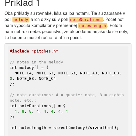
Príklad 1
Oba príklady sú rovnaké, líšia sa iba notami. Tie sú zapísané v
poli
a ich dĺžky sú v poli
. Počet nôt
melody
noteDurations
nám vypočíta kompilátor v premennej
. Potom
notesLength
nám nehrozí nebezpečenstvo, že ak pridáme nejaké ďalšie noty,
že budeme musieť ručne rátať ich počet.
#
include
 "pitches.h"
// notes in the melody
int
 melody[] = {

  NOTE_C4, NOTE_G3, NOTE_G3, NOTE_A3, NOTE_G3, 
0
, NOTE_B3, NOTE_C4

};

// note durations: 4 = quarter note, 8 = eighth 
note, etc.:
int
 noteDurations[] = {

4
, 
8
, 
8
, 
4
, 
4
, 
4
, 
4
, 
4
};

int
 notesLength = 
sizeof
(melody)/
sizeof
(
int
);
