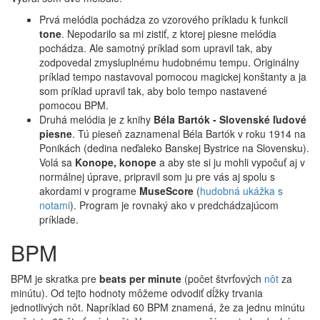
Prvá melódia pochádza zo vzorového príkladu k funkcii
tone
. Nepodarilo sa mi zistiť, z ktorej piesne melódia
pochádza. Ale samotný príklad som upravil tak, aby
zodpovedal zmysluplnému hudobnému tempu. Originálny
príklad tempo nastavoval pomocou magickej konštanty a ja
som príklad upravil tak, aby bolo tempo nastavené
pomocou BPM.
Druhá melódia je z knihy
Béla Bartók - Slovenské ľudové
piesne
. Tú pieseň zaznamenal Béla Bartók v roku 1914 na
Ponikách (dedina neďaleko Banskej Bystrice na Slovensku).
Volá sa
Konope, konope
a aby ste si ju mohli vypočuť aj v
normálnej úprave, pripravil som ju pre vás aj spolu s
akordami v programe
MuseScore
(
hudobná ukážka s
notami
). Program je rovnaký ako v predchádzajúcom
príklade.
BPM
BPM je skratka pre
beats per minute
(počet štvrťových
nôt
za
minútu). Od tejto hodnoty môžeme odvodiť dĺžky trvania
jednotlivých nôt. Napríklad 60 BPM znamená, že za jednu minútu