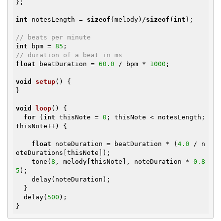
};

int
 notesLength = 
sizeof
(melody)/
sizeof
(
int
);

// beats per minute
int
 bpm = 
85
// duration of a beat in ms
float
 beatDuration = 
60.0
 / bpm * 
1000
;

void
setup
()
{

}

void
loop
()
{

for
 (
int
 thisNote = 
0
; thisNote < notesLength; 
thisNote++) {

float
 noteDuration = beatDuration * (
4.0
 / n
oteDurations[thisNote]);

    tone(
8
, melody[thisNote], noteDuration * 
0.8
5
);

    delay(noteDuration);

  }

  delay(
500
);

}