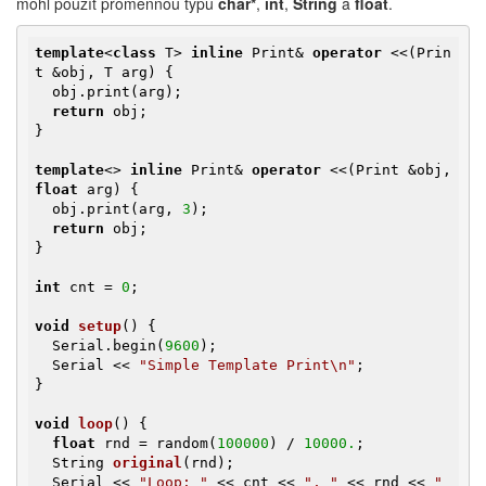
mohl použít proměnnou typu
char*
,
int
,
String
a
float
.
template
<
class
 T> 
inline
 Print& 
operator
 <<(Prin
t &obj, T arg) {

  obj.print(arg);

return
 obj;

}

template
<> 
inline
 Print& 
operator
 <<(Print &obj, 
float
 arg) {

  obj.print(arg, 
3
);

return
 obj;

}

int
 cnt = 
0
;

void
setup
()
{

  Serial.begin(
9600
);

  Serial << 
"Simple Template Print\n"
;

}

void
loop
()
{

float
 rnd = random(
100000
) / 
10000.
;

String 
original
(rnd)
;

  Serial << 
"Loop: "
 << cnt << 
", "
 << rnd << 
" 