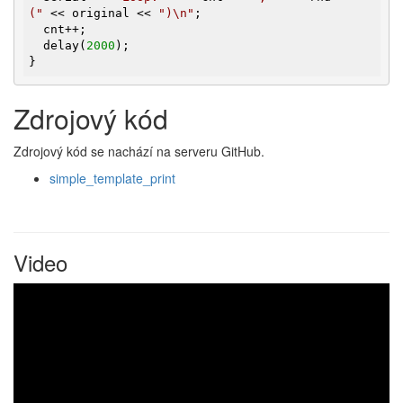
("
 << original << 
")\n"
;

  cnt++;

  delay(
2000
);

}
Zdrojový kód
Zdrojový kód se nachází na serveru GitHub.
simple_template_print
Video