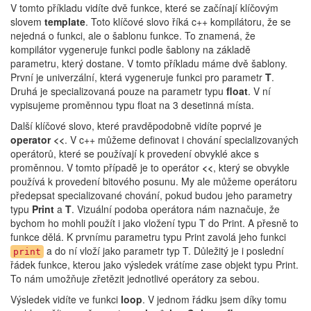
V tomto příkladu vidíte dvě funkce, které se začínají klíčovým
slovem
template
. Toto klíčové slovo říká c++ kompilátoru, že se
nejedná o funkci, ale o šablonu funkce. To znamená, že
kompilátor vygeneruje funkci podle šablony na základě
parametru, který dostane. V tomto příkladu máme dvě šablony.
První je univerzální, která vygeneruje funkci pro parametr
T
.
Druhá je specializovaná pouze na parametr typu
float
. V ní
vypisujeme proměnnou typu float na 3 desetinná místa.
Další klíčové slovo, které pravděpodobně vidíte poprvé je
operator <<
. V c++ můžeme definovat i chování specializovaných
operátorů, které se používají k provedení obvyklé akce s
proměnnou. V tomto případě je to operátor
<<
, který se obvykle
používá k provedení bitového posunu. My ale můžeme operátoru
předepsat specializované chování, pokud budou jeho parametry
typu
Print
a
T
. Vizuální podoba operátora nám naznačuje, že
bychom ho mohli použít i jako vložení typu T do Print. A přesně to
funkce dělá. K prvnímu parametru typu Print zavolá jeho funkci
a do ní vloží jako parametr typ T. Důležitý je i poslední
print
řádek funkce, kterou jako výsledek vrátíme zase objekt typu Print.
To nám umožňuje zřetězit jednotlivé operátory za sebou.
Výsledek vidíte ve funkci
loop
. V jednom řádku jsem díky tomu