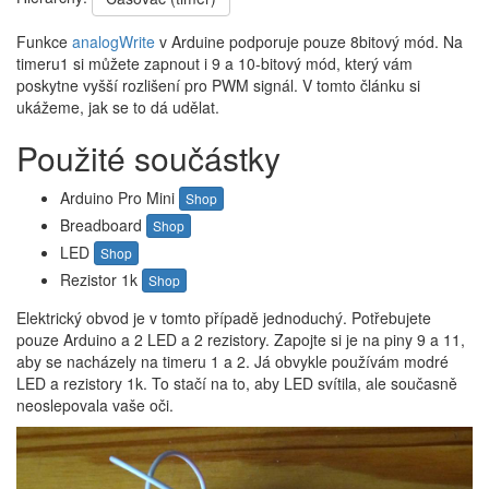
Funkce
analogWrite
v Arduine podporuje pouze 8bitový mód. Na
timeru1 si můžete zapnout i 9 a 10-bitový mód, který vám
poskytne vyšší rozlišení pro PWM signál. V tomto článku si
ukážeme, jak se to dá udělat.
Použité součástky
Arduino Pro Mini
Shop
Breadboard
Shop
LED
Shop
Rezistor 1k
Shop
Elektrický obvod je v tomto případě jednoduchý. Potřebujete
pouze Arduino a 2 LED a 2 rezistory. Zapojte si je na piny 9 a 11,
aby se nacházely na timeru 1 a 2. Já obvykle používám modré
LED a rezistory 1k. To stačí na to, aby LED svítila, ale současně
neoslepovala vaše oči.