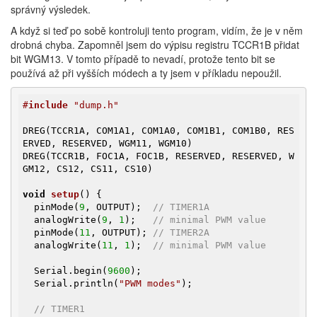
správný výsledek.
A když si teď po sobě kontroluji tento program, vidím, že je v něm
drobná chyba. Zapomněl jsem do výpisu registru TCCR1B přidat
bit WGM13. V tomto případě to nevadí, protože tento bit se
používá až při vyšších módech a ty jsem v příkladu nepoužil.
#
include
 "dump.h"
DREG(TCCR1A, COM1A1, COM1A0, COM1B1, COM1B0, RES
ERVED, RESERVED, WGM11, WGM10)

DREG(TCCR1B, FOC1A, FOC1B, RESERVED, RESERVED, W
GM12, CS12, CS11, CS10)

void
setup
()
{

  pinMode(
9
, OUTPUT);  
// TIMER1A
  analogWrite(
9
, 
1
);   
// minimal PWM value
  pinMode(
11
, OUTPUT); 
// TIMER2A
  analogWrite(
11
, 
1
);  
// minimal PWM value
  Serial.begin(
9600
);

  Serial.println(
"PWM modes"
);

// TIMER1