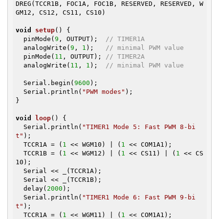
DREG(TCCR1B, FOC1A, FOC1B, RESERVED, RESERVED, W
GM12, CS12, CS11, CS10)

void
setup
()
{

  pinMode(
9
, OUTPUT);  
// TIMER1A
  analogWrite(
9
, 
1
);   
// minimal PWM value
  pinMode(
11
, OUTPUT); 
// TIMER2A
  analogWrite(
11
, 
1
);  
// minimal PWM value
  Serial.begin(
9600
);

  Serial.println(
"PWM modes"
);  

}

void
loop
()
{

  Serial.println(
"TIMER1 Mode 5: Fast PWM 8-bi
t"
);

  TCCR1A = (
1
 << WGM10) | (
1
 << COM1A1);

  TCCR1B = (
1
 << WGM12) | (
1
 << CS11) | (
1
 << CS
10);

  Serial << _(TCCR1A);

  Serial << _(TCCR1B);

  delay(
2000
);

  Serial.println(
"TIMER1 Mode 6: Fast PWM 9-bi
t"
);

  TCCR1A = (
1
 << WGM11) | (
1
 << COM1A1);
