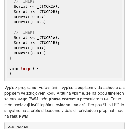
// TIMER2
  Serial << _(TCCR2A);

  Serial << _(TCCR2B);

  DUMPVAL(OCR2A)

  DUMPVAL(OCR2B)

// TIMER1
  Serial << _(TCCR1A);

  Serial << _(TCCR1B);

  DUMPVAL(OCR1A)

  DUMPVAL(OCR1B)

}

void
loop
()
{

}
Výpis z programu. Porovnáním výpisu s popisem v datasheetu a s
popisem ve zdrojovém kódu Arduina vidíme, že na obou timerech
se nastavuje PWM mód
phase correct
s prescalerem 64. Tento
mód nastavují kvůli lepšímu ovládání motorů. Pro použití s LED to
smysl nemá a proto si budeme v dalších příkladech přepínat mód
na
fast PWM
.
PWM modes
