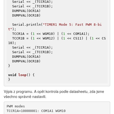
  Serial << _(TCCR1A);

  Serial << _(TCCR1B);

  DUMPVAL(OCR1A)

  DUMPVAL(OCR1B)

  Serial.println(
"TIMER1 Mode 5: Fast PWM 8-bi
t"
);

  TCCR1A = (
1
 << WGM10) | (
1
 << COM1A1);

  TCCR1B = (
1
 << WGM12) | (
1
 << CS11) | (
1
 << CS
10);

  Serial << _(TCCR1A);

  Serial << _(TCCR1B);

  DUMPVAL(OCR1A)

  DUMPVAL(OCR1B)

}

void
loop
()
{

}
Výpis z programu. A opět kontrola podle datasheetu, zda jsme
všechno správně nastavili.
PWM modes

TCCR1A=10000001: COM1A1 WGM10
