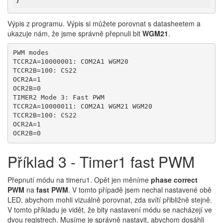
}
Výpis z programu. Výpis si můžete porovnat s datasheetem a
ukazuje nám, že jsme správně přepnuli bit
WGM21
.
PWM modes

TCCR2A=10000001: COM2A1 WGM20

TCCR2B=100: CS22

OCR2A=1

OCR2B=0

TIMER2 Mode 3: Fast PWM

TCCR2A=10000011: COM2A1 WGM21 WGM20

TCCR2B=100: CS22

OCR2A=1

OCR2B=0
Příklad 3 - Timer1 fast PWM
Přepnutí módu na timeru1. Opět jen měníme
phase correct
PWM
na
fast PWM
. V tomto případě jsem nechal nastavené obě
LED, abychom mohli vizuálně porovnat, zda svítí přibližně stejně.
V tomto příkladu je vidět, že bity nastavení módu se nacházejí ve
dvou registrech. Musíme je správně nastavit, abychom dosáhli