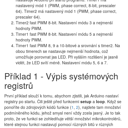
nastavený mód 1 (PWM, phase correct, 8-bit, prescaler
64). Timer2 má nastavený mód 1 (PWM, phase correct,
prescaler 64).
Timer2 fast PWM 8-bit. Nastavení módu 3 a nejmenší
hodnoty PWM.
Timer1 fast PWM 8-bit. Nastavení módu 5 a nejmenší
hodnoty PWM.
Timer1 fast PWM 8, 9 a 10-bitové a srovnání s timer2. Na
obou timerech se nastavuje nejmenší hodnota, což
umožňuje porovnat jas LED. Při vyšším rozlišení je jasně
vidět, že LED svítí méně. Nastavení módu 5, 6 a 7.
Příklad 1 - Výpis systémových
registrů
První příklad slouží k tomu, abychom zjistili, jak Arduino nastaví
registry po startu. Čili ještě před funkcemi
setup
a
loop
. Když se
ponoříte do zdrojových kódů funkce (
1
,
2
), najdete tam množství
podmíněného kódu, jehož smysl není vždy zcela jasný. Je to tak
proto, že ve funkci se zohledňuje větší množství mikrokontrolérů,
které stejnou funkci nastavují pomocí různých bitů v různých