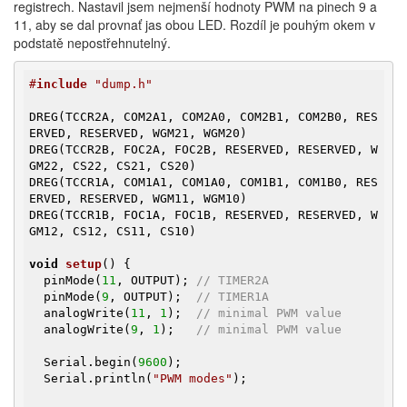
registrech. Nastavil jsem nejmenší hodnoty PWM na pinech 9 a
11, aby se dal provnať jas obou LED. Rozdíl je pouhým okem v
podstatě nepostřehnutelný.
#
include
 "dump.h"
DREG(TCCR2A, COM2A1, COM2A0, COM2B1, COM2B0, RES
ERVED, RESERVED, WGM21, WGM20)

DREG(TCCR2B, FOC2A, FOC2B, RESERVED, RESERVED, W
GM22, CS22, CS21, CS20)

DREG(TCCR1A, COM1A1, COM1A0, COM1B1, COM1B0, RES
ERVED, RESERVED, WGM11, WGM10)

DREG(TCCR1B, FOC1A, FOC1B, RESERVED, RESERVED, W
GM12, CS12, CS11, CS10)

void
setup
()
{

  pinMode(
11
, OUTPUT); 
// TIMER2A
  pinMode(
9
, OUTPUT);  
// TIMER1A
  analogWrite(
11
, 
1
);  
// minimal PWM value
  analogWrite(
9
, 
1
);   
// minimal PWM value
  Serial.begin(
9600
);

  Serial.println(
"PWM modes"
);
