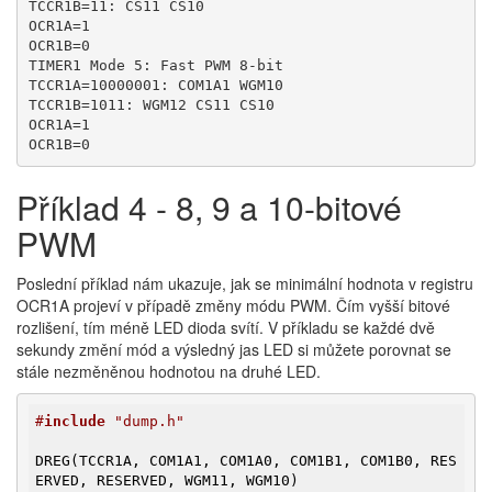
TCCR1B=11: CS11 CS10

OCR1A=1

OCR1B=0

TIMER1 Mode 5: Fast PWM 8-bit

TCCR1A=10000001: COM1A1 WGM10

TCCR1B=1011: WGM12 CS11 CS10

OCR1A=1

OCR1B=0
Příklad 4 - 8, 9 a 10-bitové
PWM
Poslední příklad nám ukazuje, jak se minimální hodnota v registru
OCR1A projeví v případě změny módu PWM. Čím vyšší bitové
rozlišení, tím méně LED dioda svítí. V příkladu se každé dvě
sekundy změní mód a výsledný jas LED si můžete porovnat se
stále nezměněnou hodnotou na druhé LED.
#
include
 "dump.h"
DREG(TCCR1A, COM1A1, COM1A0, COM1B1, COM1B0, RES
ERVED, RESERVED, WGM11, WGM10)
