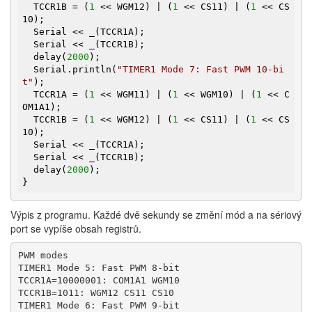
  TCCR1B = (
1
 << WGM12) | (
1
 << CS11) | (
1
 << CS
10);

  Serial << _(TCCR1A);

  Serial << _(TCCR1B);

  delay(
2000
);

  Serial.println(
"TIMER1 Mode 7: Fast PWM 10-bi
t"
);

  TCCR1A = (
1
 << WGM11) | (
1
 << WGM10) | (
1
 << C
OM1A1);

  TCCR1B = (
1
 << WGM12) | (
1
 << CS11) | (
1
 << CS
10);

  Serial << _(TCCR1A);

  Serial << _(TCCR1B);

  delay(
2000
);

}
Výpis z programu. Každé dvě sekundy se změní mód a na sériový
port se vypíše obsah registrů.
PWM modes

TIMER1 Mode 5: Fast PWM 8-bit

TCCR1A=10000001: COM1A1 WGM10

TCCR1B=1011: WGM12 CS11 CS10

TIMER1 Mode 6: Fast PWM 9-bit
