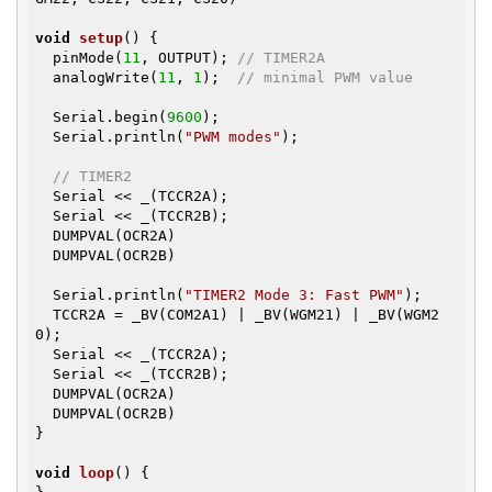
void
setup
()
{

  pinMode(
11
, OUTPUT); 
// TIMER2A
  analogWrite(
11
, 
1
);  
// minimal PWM value
  Serial.begin(
9600
);

  Serial.println(
"PWM modes"
);

// TIMER2
  Serial << _(TCCR2A);

  Serial << _(TCCR2B);

  DUMPVAL(OCR2A)

  DUMPVAL(OCR2B)

  Serial.println(
"TIMER2 Mode 3: Fast PWM"
);

  TCCR2A = _BV(COM2A1) | _BV(WGM21) | _BV(WGM2
0);

  Serial << _(TCCR2A);

  Serial << _(TCCR2B);

  DUMPVAL(OCR2A)

  DUMPVAL(OCR2B)

}

void
loop
()
{
