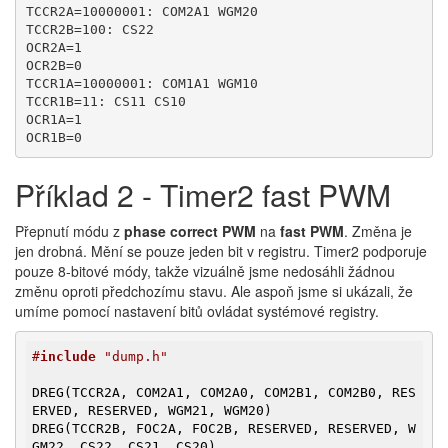
TCCR2A=10000001: COM2A1 WGM20

TCCR2B=100: CS22

OCR2A=1

OCR2B=0

TCCR1A=10000001: COM1A1 WGM10

TCCR1B=11: CS11 CS10

OCR1A=1

OCR1B=0
Příklad 2 - Timer2 fast PWM
Přepnutí módu z
phase correct PWM
na
fast PWM
. Změna je
jen drobná. Mění se pouze jeden bit v registru. Timer2 podporuje
pouze 8-bitové módy, takže vizuálně jsme nedosáhli žádnou
změnu oproti předchozímu stavu. Ale aspoň jsme si ukázali, že
umíme pomocí nastavení bitů ovládat systémové registry.
#
include
 "dump.h"
DREG(TCCR2A, COM2A1, COM2A0, COM2B1, COM2B0, RES
ERVED, RESERVED, WGM21, WGM20)

DREG(TCCR2B, FOC2A, FOC2B, RESERVED, RESERVED, W
GM22, CS22, CS21, CS20)
