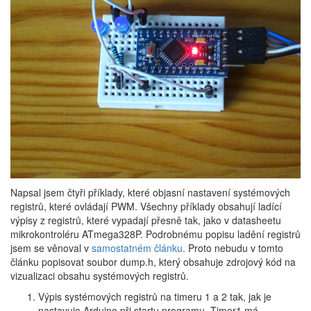
Napsal jsem čtyři příklady, které objasní nastavení systémových
registrů, které ovládají PWM. Všechny příklady obsahují ladící
výpisy z registrů, které vypadají přesně tak, jako v datasheetu
mikrokontroléru ATmega328P. Podrobnému popisu ladění registrů
jsem se věnoval v
samostatném článku
. Proto nebudu v tomto
článku popisovat soubor dump.h, který obsahuje zdrojový kód na
vizualizaci obsahu systémových registrů.
Výpis systémových registrů na timeru 1 a 2 tak, jak je
nastavuje Arduino při startu programu. Timer1 má