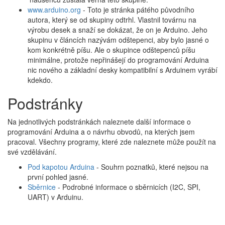
www.arduino.org
- Toto je stránka pátého původního
autora, který se od skupiny odtrhl. Vlastnil továrnu na
výrobu desek a snaží se dokázat, že on je Arduino. Jeho
skupinu v článcích nazývám odštepenci, aby bylo jasné o
kom konkrétně píšu. Ale o skupince odštepenců píšu
minimálne, protože nepřinášejí do programování Arduina
nic nového a základní desky kompatibilní s Arduinem vyrábí
kdekdo.
Podstránky
Na jednotlivých podstránkách naleznete další informace o
programování Arduina a o návrhu obvodů, na kterých jsem
pracoval. Všechny programy, které zde naleznete může použít na
své vzdělávání.
Pod kapotou Arduina
- Souhrn poznatků, které nejsou na
první pohled jasné.
Sběrnice
- Podrobné informace o sběrnicích (I2C, SPI,
UART) v Arduinu.