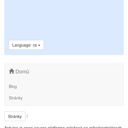
Language: cs
Domů
Blog
Stránky
/
Stránky
Arduino je open-source platforma založená na mikrokontrolérech