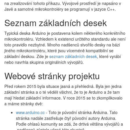
na zrealizování tohoto příkazu. Vývojové prostředí je napsáno v
Javě a samotné mikrokontroléry se programují v jazyce C++.
Seznam základních desek
Typická deska Arduino je postavena kolem některého konkrétního
mikrokontroléru. Vzhledem k existenci určitého standardu ale není
toto pravidlo nezbytné. Mnoho nadšenců stvořilo desky na bázi
jiného mikrokontroléru, které jsou víceméně kompatibilní se
základní deskou. Zde je
seznam základních desek
, které vyrábí
nebo navrhla skupina originálních vývojářů.
Webové stránky projektu
Před rokem 2015 byla situace jasná a přehledná. Byla jen jedna
základní stránka a o té věděli všichni, že to je Arduino a že tam
mají hledat základní informace. V roce 2015 se to zkomplikovalo
a máme stránky dvě:
www.arduino.cc
- Toto je původní stránka Arduina. Tato
stránka nadále zastřešuje čtyř původní autory Arduina.
Podle ohlasů komunity se zdá, že drtivá většina vývojářů a
nadšenců zůstala věrná této skupině.