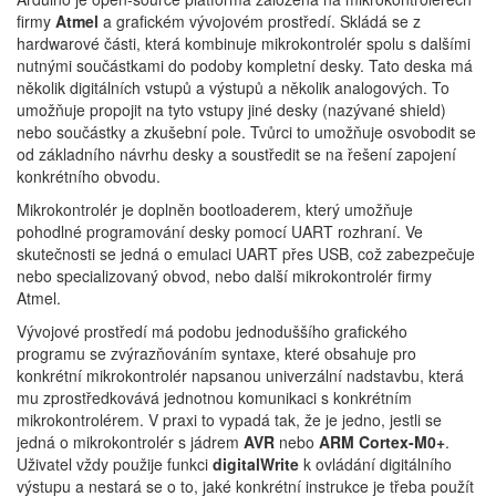
firmy
Atmel
a grafickém vývojovém prostředí. Skládá se z
hardwarové části, která kombinuje mikrokontrolér spolu s dalšími
nutnými součástkami do podoby kompletní desky. Tato deska má
několik digitálních vstupů a výstupů a několik analogových. To
umožňuje propojit na tyto vstupy jiné desky (nazývané shield)
nebo součástky a zkušební pole. Tvůrci to umožňuje osvobodit se
od základního návrhu desky a soustředit se na řešení zapojení
konkrétního obvodu.
Mikrokontrolér je doplněn bootloaderem, který umožňuje
pohodlné programování desky pomocí UART rozhraní. Ve
skutečnosti se jedná o emulaci UART přes USB, což zabezpečuje
nebo specializovaný obvod, nebo další mikrokontrolér firmy
Atmel.
Vývojové prostředí má podobu jednoduššího grafického
programu se zvýrazňováním syntaxe, které obsahuje pro
konkrétní mikrokontrolér napsanou univerzální nadstavbu, která
mu zprostředkovává jednotnou komunikaci s konkrétním
mikrokontrolérem. V praxi to vypadá tak, že je jedno, jestli se
jedná o mikrokontrolér s jádrem
AVR
nebo
ARM Cortex-M0+
.
Uživatel vždy použije funkci
digitalWrite
k ovládání digitálního
výstupu a nestará se o to, jaké konkrétní instrukce je třeba použít