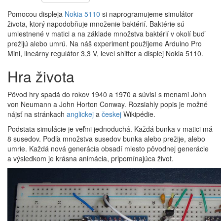
Pomocou displeja
Nokia 5110
si naprogramujeme simulátor
života, ktorý napodobňuje množenie baktérií. Baktérie sú
umiestnené v matici a na základe množstva baktérií v okolí buď
prežijú alebo umrú. Na náš experiment použijeme Arduino Pro
Mini, lineárny regulátor 3,3 V, level shifter a displej Nokia 5110.
Hra života
Pôvod hry spadá do rokov 1940 a 1970 a súvisí s menami John
von Neumann a John Horton Conway. Rozsiahly popis je možné
nájsť na stránkach
anglickej
a
českej
Wikipédie.
Podstata simulácie je veľmi jednoduchá. Každá bunka v matici má
8 susedov. Podľa množstva susedov bunka alebo prežije, alebo
umrie. Každá nová generácia obsadí miesto pôvodnej generácie
a výsledkom je krásna animácia, pripomínajúca život.