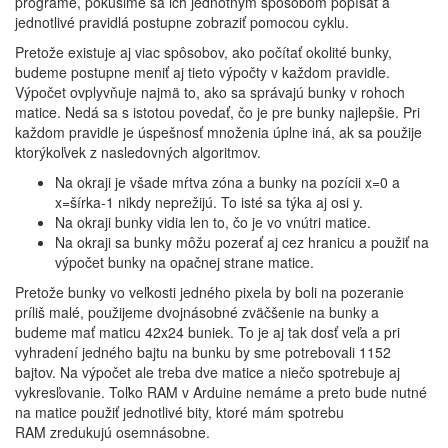
programe, pokúsime sa ich jednotným spôsobom popísať a
jednotlivé pravidlá postupne zobraziť pomocou cyklu.
Pretože existuje aj viac spôsobov, ako počítať okolité bunky,
budeme postupne meniť aj tieto výpočty v každom pravidle.
Výpočet ovplyvňuje najmä to, ako sa správajú bunky v rohoch
matice. Nedá sa s istotou povedať, čo je pre bunky najlepšie. Pri
každom pravidle je úspešnosť množenia úplne iná, ak sa použije
ktorýkoľvek z nasledovných algoritmov.
Na okraji je všade mŕtva zóna a bunky na pozícii x=0 a
x=šírka-1 nikdy neprežijú. To isté sa týka aj osi y.
Na okraji bunky vidia len to, čo je vo vnútri matice.
Na okraji sa bunky môžu pozerať aj cez hranicu a použiť na
výpočet bunky na opačnej strane matice.
Pretože bunky vo veľkosti jedného pixela by boli na pozeranie
príliš malé, použijeme dvojnásobné zväčšenie na bunky a
budeme mať maticu 42x24 buniek. To je aj tak dosť veľa a pri
vyhradení jedného bajtu na bunku by sme potrebovali 1152
bajtov. Na výpočet ale treba dve matice a niečo spotrebuje aj
vykresľovanie. Toľko RAM v Arduine nemáme a preto bude nutné
na matice použiť jednotlivé bity, ktoré mám spotrebu
RAM zredukujú osemnásobne.