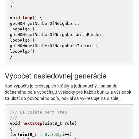
...

}

void
loop
()
{

getNON=getNumberOfNeighbors;

loopAlgo();

getNON=getNumberOfNeighborsWithBorder;

loopAlgo();

getNON=getNumberOfNeighborsInfinite;

loopAlgo();

}
Výpočet nasledovnej generácie
Kód výpočtu je prekvapivo krátky a jednoduchý. Iba sa do
dočasného poľa vypočítajú výsledky pre každú bunku a výsledok
sa uloží do pôvodného poľa, odkiaľ sa vykresľuje na displej.
/// Calculate next step
///
void
nextStep
(uint8_t rule)
for
(
uint8_t
 i=
0
;i<
42
;i++)
