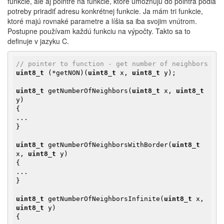
funkcie, ale aj pointre na funkcie, ktoré umožňujú do pointra podľa
potreby priradiť adresu konkrétnej funkcie. Ja mám tri funkcie,
ktoré majú rovnaké parametre a líšia sa iba svojim vnútrom.
Postupne používam každú funkciu na výpočty. Takto sa to
definuje v jazyku C.
// pointer to function - get number of neighbors
uint8_t
 (*getNON)(
uint8_t
 x, 
uint8_t
 y);

uint8_t
 getNumberOfNeighbors(
uint8_t
 x, 
uint8_t
y)

{

...

}

uint8_t
 getNumberOfNeighborsWithBorder(
uint8_t
x, 
uint8_t
 y)

{

...

}

uint8_t
 getNumberOfNeighborsInfinite(
uint8_t
 x, 
uint8_t
 y)

{
