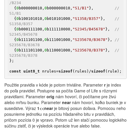
/B234 
  {
0
b000000010,
0
b000000010,
"S1/B1"
},         
// 
S1/B1 
  {
0
b100101010,
0
b010101000,
"S1358/B357"
},    
// 
S1358/B357 
  {
0
b000111100,
0
b111110000,
"S2345/B45678"
},  
// 
S2345/B45678 
  {
0
b111101100,
0
b111001000,
"S235678/B3678"
}, 
// 
S235678/B3678 
  {
0
b111101100,
0
b110001000,
"S235678/B378"
},  
// 
S235678/B378 
};

const
uint8_t
 nrules=
sizeof
(rules)/
sizeof
(rule);
Použitie pravidla v kóde je potom triviálne. Parameter
r
je index
do poľa pravidiel. Postupne sa počíta Game of Life s rôznymi
pravidlami. Parameter
orig
nám hovorí, či počítame pre živú
alebo mŕtvu bunku. Parameter
near
nám hovorí, koľko buniek je v
susedstve. Výraz
1<<near
je bitový posun doľava. Pomocou neho
posunieme jednotku na pozíciu hľadaného bitu v pravidlách,
pričom pozícia 0 je vpravo. Potom už len stačí pomocou logického
súčinu zistiť, či je výsledok operácie true alebo false.