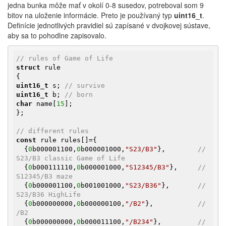
jedna bunka môže mať v okolí 0-8 susedov, potreboval som 9
bitov na uloženie informácie. Preto je používaný typ
uint16_t
.
Definície jednotlivých pravidiel sú zapísané v dvojkovej sústave,
aby sa to pohodlne zapisovalo.
// rules of Game of Life
struct
 rule

uint16_t
 s; 
// survive
uint16_t
 b; 
// born
char
 name[
15
];

};

// different rules
const
 rule rules[]={

  {
0
b000001100,
0
b000001000,
"S23/B3"
},        
// 
S23/B3 classic Game of Life
  {
0
b000111110,
0
b000001000,
"S12345/B3"
},     
// 
S12345/B3 maze
  {
0
b000001100,
0
b001001000,
"S23/B36"
},       
// 
S23/B36 HighLife
  {
0
b000000000,
0
b000000100,
"/B2"
},           
// 
/B2 
  {
0
b000000000,
0
b000011100,
"/B234"
},         
// 