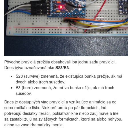
Pôvodne pravidlá prežitia obsahovali iba jednu sadu pravidiel.
Dnes býva označovaná ako
S23/B3
.
S23 (survive) zmenená, že existujúca bunka prežije, ak má
dvoch alebo troch susedov.
B3 (born) znemená, že mŕtva bunka ožije, ak má troch
susedov.
Dnes je dostupných viac pravidiel a vznikajúce animácie sa od
seba radikálne líšia. Niektoré umrú po pár iteráciách, iné
potrebujú desiatky iterácii, pokiaľ vznikne niečo zaujímavé a iné
sa zastabilizujú na zvláštnych formáciach, ktoré sa alebo nehýbu,
alebo sa zase dramaticky menia.