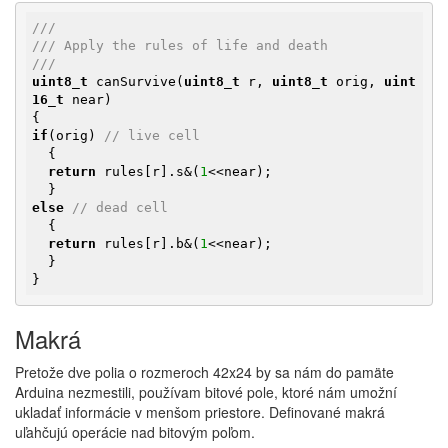
///
/// Apply the rules of life and death
///
uint8_t
 canSurvive(
uint8_t
 r, 
uint8_t
 orig, 
uint
16_t
 near)

if
(orig) 
// live cell
  {

return
 rules[r].s&(
1
<<near);

else
// dead cell
  {

return
 rules[r].b&(
1
<<near);

  }

}
Makrá
Pretože dve polia o rozmeroch 42x24 by sa nám do pamäte
Arduina nezmestili, používam bitové pole, ktoré nám umožní
ukladať informácie v menšom priestore. Definované makrá
uľahčujú operácie nad bitovým poľom.