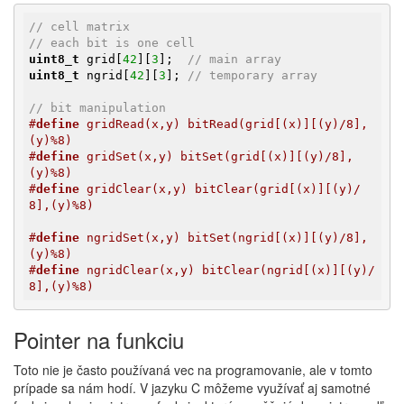
// cell matrix
// each bit is one cell
uint8_t
 grid[
42
][
3
];  
// main array
uint8_t
 ngrid[
42
][
3
]; 
// temporary array
// bit manipulation
#
define
 gridRead(x,y) bitRead(grid[(x)][(y)/8],
(y)%8)
#
define
 gridSet(x,y) bitSet(grid[(x)][(y)/8],
(y)%8)
#
define
 gridClear(x,y) bitClear(grid[(x)][(y)/
8],(y)%8)
#
define
 ngridSet(x,y) bitSet(ngrid[(x)][(y)/8],
(y)%8)
#
define
 ngridClear(x,y) bitClear(ngrid[(x)][(y)/
8],(y)%8)
Pointer na funkciu
Toto nie je často používaná vec na programovanie, ale v tomto
prípade sa nám hodí. V jazyku C môžeme využívať aj samotné