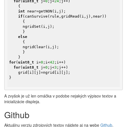
for
(
uint8_t
 j=
0
;j<
24
;j++)

    {

int
 near=getNON(i,j);

if
(canSurvive(rule,gridRead(i,j),near))

      {

      ngridSet(i,j);

      }

else
      {

      ngridClear(i,j);

      }

for
(
uint8_t
 i=
0
;i<
42
;i++)

for
(
uint8_t
 j=
0
;j<
3
;j++)

    grid[i][j]=ngrid[i][j];

}

A zvyšok je už len omáčka v podobe nejakých výpisov textov a
inicializácie displeja.
Github
Aktuálnu verziu zdrojových textov nájdete aj na webe
Github
.