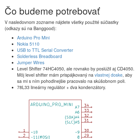
Čo budeme potrebovať
V nasledovnom zozname nájdete všetky použité súčiastky
(odkazy sú na Banggood):
Arduino Pro Mini
Nokia 5110
USB to TTL Serial Converter
Solderless Breadboard
Jumper Wires
Level Shifter 74HC4050, ale rovnako by poslúžil aj CD4050.
Môj level shifter mám prispájkovaný na
vlastnej doske
, aby
sa mi s ním pohodlnejšie pracovalo na skúšobnom poli.
78L33 lineárny regulátor + dva kondenzátory.