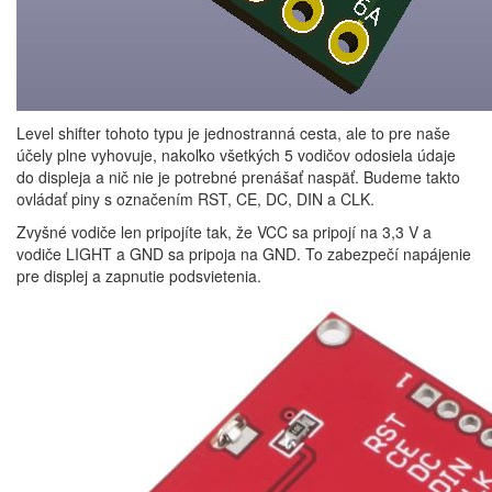
Level shifter tohoto typu je jednostranná cesta, ale to pre naše
účely plne vyhovuje, nakoľko všetkých 5 vodičov odosiela údaje
do displeja a nič nie je potrebné prenášať naspäť. Budeme takto
ovládať piny s označením RST, CE, DC, DIN a CLK.
Zvyšné vodiče len pripojíte tak, že VCC sa pripojí na 3,3 V a
vodiče LIGHT a GND sa pripoja na GND. To zabezpečí napájenie
pre displej a zapnutie podsvietenia.