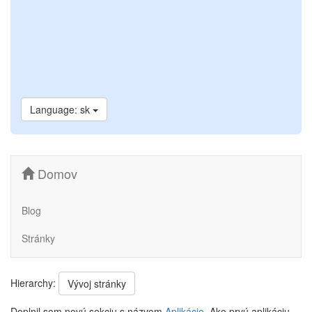
Language: sk
Domov
Blog
Stránky
Hierarchy:
Vývoj stránky
Doplnil som novú sekciu s názvom
Aplikácie
. Ako prvú aplikáciu