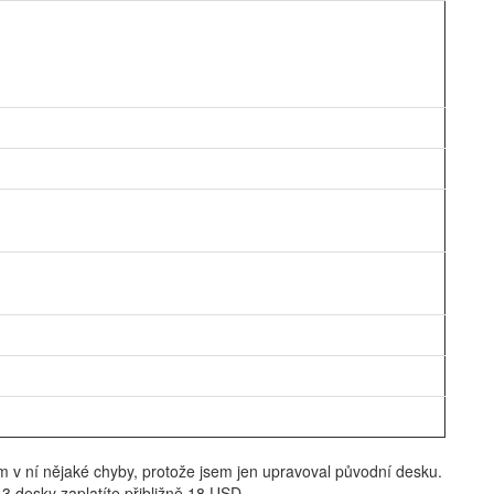
v ní nějaké chyby, protože jsem jen upravoval původní desku.
 3 desky zaplatíte přibližně 18 USD.