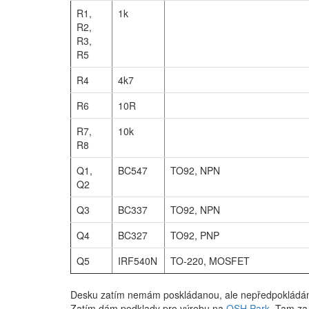
R1,
1k
R2,
R3,
R5
R4
4k7
R6
10R
R7,
10k
R8
Q1,
BC547
TO92, NPN
Q2
Q3
BC337
TO92, NPN
Q4
BC327
TO92, PNP
Q5
IRF540N
TO-220, MOSFET
Desku zatím nemám poskládanou, ale nepředpokládám 
Zatím dám podklady pro výrobu na
OSH Park
. Tam za