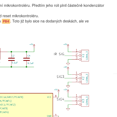
í mikrokontroléru. Předtím jeho roli plnil částečně kondenzátor
 reset mikrokontroléru.
a
. Toto již bylo sice na dodaných deskách, ale ve
PB4