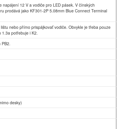
e napájení 12 V a vodiče pro LED pásek. V čínských
oru prodává jako KF301-2P 5.08mm Blue Connect Terminal
 lištu nebo přímo prispájkovať vodiče. Obvykle je třeba pouze
 1.3a potřebuje i K2.
n PB2.
 mimo desky)