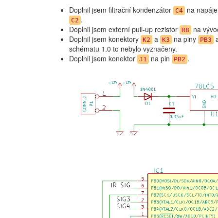
Doplnil jsem filtrační kondenzátor
na napájen
C4
.
C2
Doplnil jsem externí pull-up rezistor
na vývod
R8
Doplnil jsem konektory
a
na piny
K2
K3
PB3
schématu 1.0 to nebylo vyznačeny.
Doplnil jsem konektor
na pin
.
J1
PB2