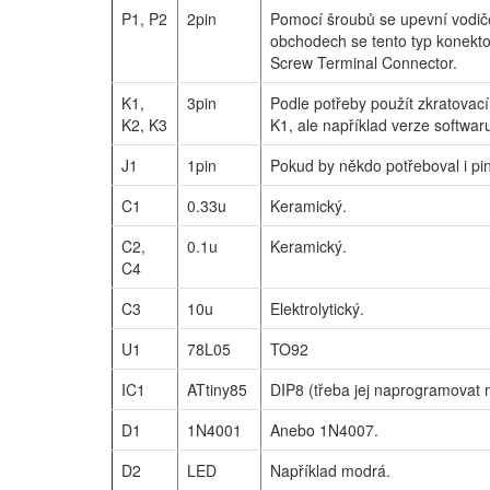
P1, P2
2pin
Pomocí šroubů se upevní vodič
obchodech se tento typ konekt
Screw Terminal Connector.
K1,
3pin
Podle potřeby použít zkratovací
K2, K3
K1, ale například verze softwaru
J1
1pin
Pokud by někdo potřeboval i pi
C1
0.33u
Keramický.
C2,
0.1u
Keramický.
C4
C3
10u
Elektrolytický.
U1
78L05
TO92
IC1
ATtiny85
DIP8 (třeba jej naprogramovat
D1
1N4001
Anebo 1N4007.
D2
LED
Například modrá.