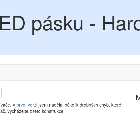
ED pásku - Hard
ívače. V
první verzi
jsem nadělal několik drobných chyb, které
vač, vycházejte z této konstrukce.