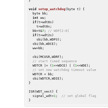
}

void
setup_watchdog
(byte t)
{

  byte bb;

int
 ww;

if
(t>wdt8s)

    t=wdt8s;

  bb=t&
7
; 
// WDP[2:0]
if
(t>wdt2s)

    sbi(bb,WDP3);

  sbi(bb,WDCE);

  ww=bb;

  cbi(MCUSR,WDRF);

// start timed sequence
  WDTCR |= (
1
<<WDCE) | (
1
<<WDE);

// set new watchdog timeout value
  WDTCR = bb;

  sbi(WDTCR,WDIE);

}

ISR(WDT_vect) {

  signal_wdt=
1
;  
// set global flag
}