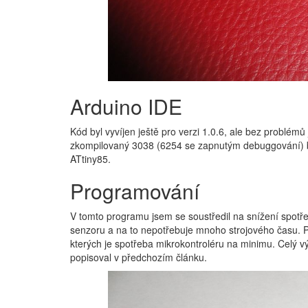
Arduino IDE
Kód byl vyvíjen ještě pro verzi 1.0.6, ale bez problémů 
zkompilovaný 3038 (6254 se zapnutým debuggování) b
ATtiny85.
Programování
V tomto programu jsem se soustředil na snížení spotře
senzoru a na to nepotřebuje mnoho strojového času. 
kterých je spotřeba mikrokontroléru na minimu. Celý v
popisoval v předchozím článku.