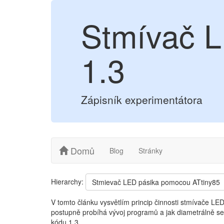
Stmívač L
1.3
Zápisník experimentátora
Domů
Blog
Stránky
Hierarchy:
Stmievač LED pásika pomocou ATtiny85
V tomto článku vysvětlím princip činnosti stmívače LED
postupně probíhá vývoj programů a jak diametrálně se m
kódu 1.3.