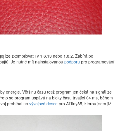
jej lze zkompilovat i v 1.6.13 nebo 1.8.2. Zabírá po
ajtů. Je nutné mít nainstalovanou
podporu
pro programování
by energie. Většinu času totiž program jen čeká na signál ze
Proto se program uspává na bloky času trvající 64 ms, během
ývoj probíhal na
vývojové desce
pro ATtiny85, kterou jsem již