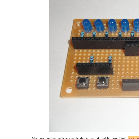
Na uspávání mikrokontroléru se obvykle využívá
watc