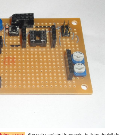
. Aby celé uspávání fungovalo, je třeba doplnit do
hdog timer