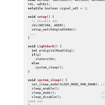
volatile
 boolean signal_wdt = 
1
;

void
setup
()
{               

// disable adc
  cbi(ADCSRA, ADEN);

  setup_watchdog(wdt64ms);

 ...

}

void
LightDark
()
{

int
 p=digitalRead(dig);

if
(p)

    state=stOn;

else
    system_sleep();

}

void
system_sleep
()
{

  set_sleep_mode(SLEEP_MODE_PWR_DOWN); 
//
  sleep_enable();

  sleep_mode();                        
//
  sleep_disable();                     
//
imed out