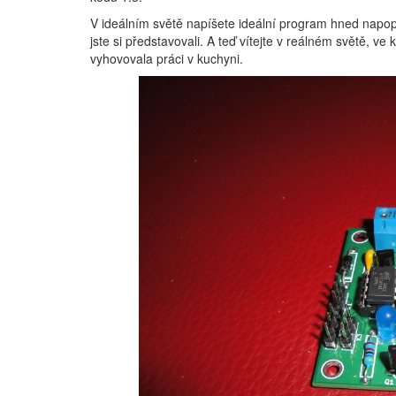
V ideálním světě napíšete ideální program hned napo
jste si představovali. A teď vítejte v reálném světě, v
vyhovovala práci v kuchyni.