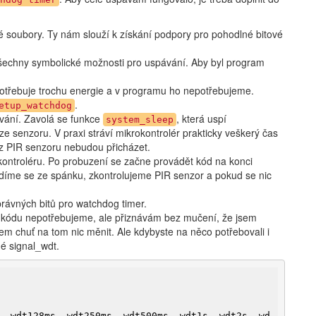
é soubory. Ty nám slouží k získání podpory pro pohodlné bitové
všechny symbolické možnosti pro uspávání. Aby byl program
spotřebuje trochu energie a v programu ho nepotřebujeme.
.
etup_watchdog
ávání. Zavolá se funkce
, která uspí
system_sleep
ze senzoru. V praxi stráví mikrokontrolér prakticky veškerý čas
y z PIR senzoru nebudou přicházet.
kontroléru. Po probuzení se začne provádět kód na konci
udíme se ze spánku, zkontrolujeme PIR senzor a pokud se nic
právných bitů pro watchdog timer.
o kódu nepotřebujeme, ale přiznávám bez mučení, že jsem
m chuť na tom nic měnit. Ale kdybyste na něco potřebovali i
é signal_wdt.
, wdt128ms, wdt250ms, wdt500ms, wdt1s, wdt2s, wd