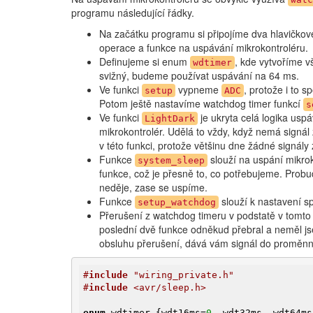
programu následující řádky.
Na začátku programu si připojíme dva hlavičkov
operace a funkce na uspávání mikrokontroléru.
Definujeme si enum
, kde vytvoříme 
wdtimer
svižný, budeme používat uspávání na 64 ms.
Ve funkci
vypneme
, protože i to 
setup
ADC
Potom ještě nastavíme watchdog timer funkcí
s
Ve funkci
je ukryta celá logika usp
LightDark
mikrokontrolér. Udělá to vždy, když nemá signál 
v této funkci, protože většinu dne žádné signál
Funkce
slouží na uspání mikro
system_sleep
funkce, což je přesně to, co potřebujeme. Prob
neděje, zase se uspíme.
Funkce
slouží k nastavení s
setup_watchdog
Přerušení z watchdog timeru v podstatě v tomt
poslední dvě funkce odněkud přebral a neměl jse
obsluhu přerušení, dává vám signál do proměnn
#
include
 "wiring_private.h"
#
include
 <avr/sleep.h>
enum
 wdtimer {wdt16ms=
0
, wdt32ms, wdt64ms