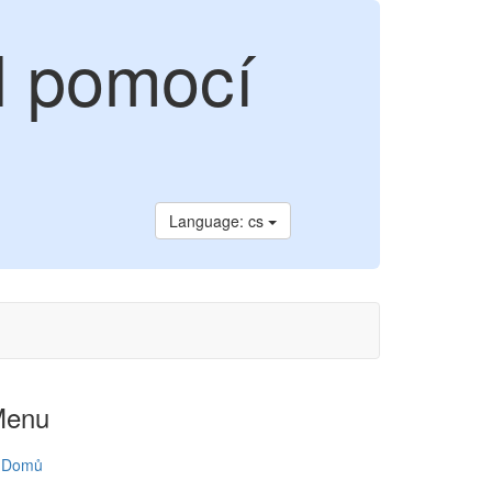
l pomocí
Language: cs
Menu
Domů