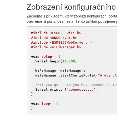
Zobrazení konfiguračního
Začněme s příkladem, který zobrazí konfigurační port
otevřeme si portál bez hesla. Tento příklad použijeme 
#
include
 <ESP8266WiFi.h>
#
include
 <DNSServer.h>
#
include
 <ESP8266WebServer.h>
#
include
 <WiFiManager.h>
void
setup
()
{

  Serial.begin(
115200
);

  WiFiManager wifiManager;

  wifiManager.startConfigPortal(
"ArduinoA
//if you get here you have connected to
  Serial.println(
"connected..."
);

}

void
loop
()
{

}