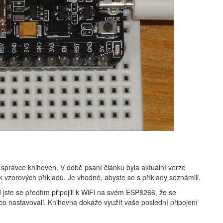
správce knihoven. V době psaní článku byla aktuální verze
k vzorových příkladů. Je vhodné, abyste se s příklady seznámili.
 jste se předtím připojili k WiFi na svém ESP8266, že se
ěco nastavovali. Knihovna dokáže využít vaše poslední připojení