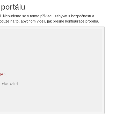
 portálu
ál. Nebudeme se v tomto příkladu zabývat s bezpečností a
pouze na to, abychom viděli, jak přesně konfigurace probíhá.
P"
);

 the WiFi