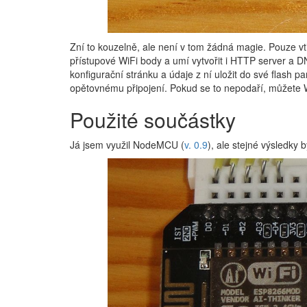
Zní to kouzelně, ale není v tom žádná magie. Pouze v
přístupové WiFi body a umí vytvořit i HTTP server a DN
konfigurační stránku a údaje z ní uložit do své flash pa
opětovnému připojení. Pokud se to nepodaří, můžete Wi
Použité součástky
Já jsem využil NodeMCU (
v. 0.9
), ale stejné výsledky 