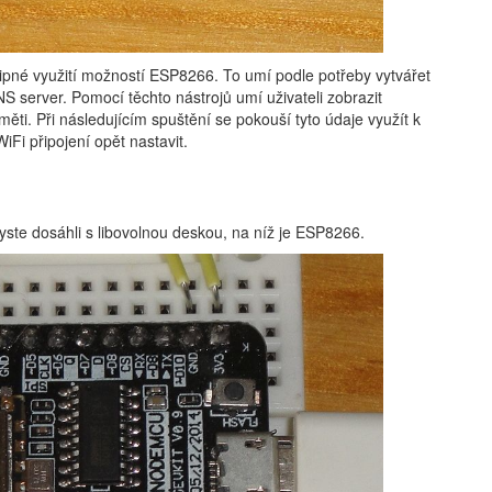
tipné využití možností ESP8266. To umí podle potřeby vytvářet
S server. Pomocí těchto nástrojů umí uživateli zobrazit
měti. Při následujícím spuštění se pokouší tyto údaje využít k
Fi připojení opět nastavit.
byste dosáhli s libovolnou deskou, na níž je ESP8266.