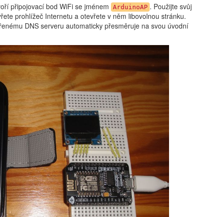
oří připojovací bod WiFi se jménem
. Použijte svůj
ArduinoAP
řete prohlížeč Internetu a otevřete v něm libovolnou stránku.
vořenému DNS serveru automaticky přesměruje na svou úvodní