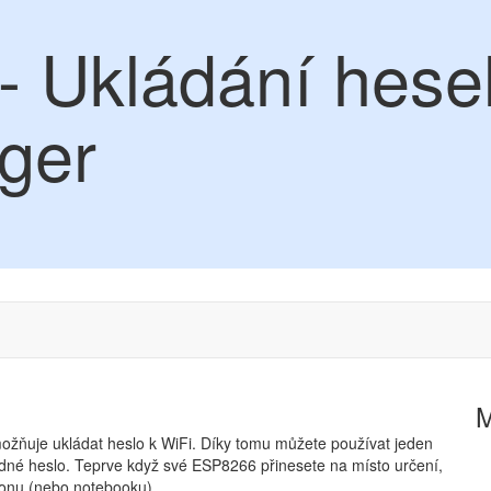
 Ukládání hese
ger
žňuje ukládat heslo k WiFi. Díky tomu můžete používat jeden
né heslo. Teprve když své ESP8266 přinesete na místo určení,
fonu (nebo notebooku).