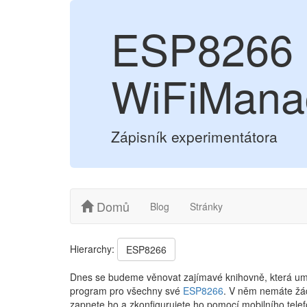
ESP8266 -
WiFiMana
Zápisník experimentátora
Domů
Blog
Stránky
Hierarchy:
ESP8266
Dnes se budeme věnovat zajímavé knihovně, která umo
program pro všechny své​
ESP8266
. V něm nemáte žád
zapnete ho a zkonfigurujete ho pomocí mobilního tele