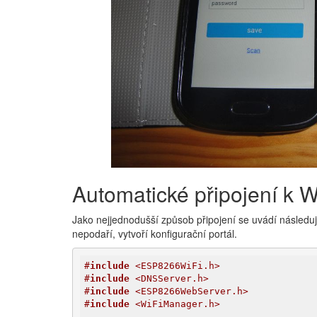
Automatické připojení k W
Jako nejjednodušší způsob připojení se uvádí následují
nepodaří, vytvoří konfigurační portál.
#
include
 <ESP8266WiFi.h>
#
include
 <DNSServer.h>
#
include
 <ESP8266WebServer.h>
#
include
 <WiFiManager.h>