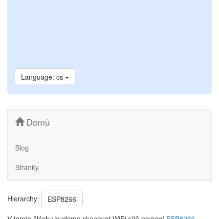
Language: cs
Domů
Blog
Stránky
Hierarchy:
ESP8266
V tomto článku budeme skenovat WiFi sítě pomocí
ESP8266
.