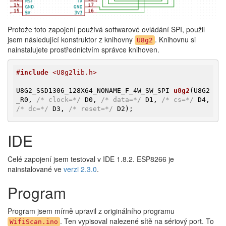
Protože toto zapojení používá softwarové ovládání SPI, použil
jsem následující konstruktor z knihovny
. Knihovnu si
U8g2
nainstalujete prostřednictvím správce knihoven.
#
include
 <U8g2lib.h>
U8G2_SSD1306_128X64_NONAME_F_4W_SW_SPI 
u8g2
(U8G2
_R0, 
/* clock=*/
 D0, 
/* data=*/
 D1, 
/* cs=*/
 D4, 
/* dc=*/
 D3, 
/* reset=*/
 D2)
;
IDE
Celé zapojení jsem testoval v IDE 1.8.2. ESP8266 je
nainstalované ve
verzi 2.3.0
.
Program
Program jsem mírně upravil z originálního programu
. Ten vypisoval nalezené sítě na sériový port. To
WifiScan.ino