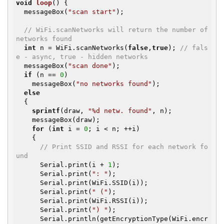
void
loop
()
{

  messageBox(
"scan start"
);

// WiFi.scanNetworks will return the number of 
networks found
int
 n = WiFi.scanNetworks(
false
,
true
); 
// fals
e - async, true - hidden networks
  messageBox(
"scan done"
);

if
 (n == 
0
)

    messageBox(
"no networks found"
);

else
  {

sprintf
(draw, 
"%d netw. found"
, n);

    messageBox(draw);

for
 (
int
 i = 
0
; i < n; ++i)

    {

// Print SSID and RSSI for each network fo
und
      Serial.print(i + 
1
);

      Serial.print(
": "
);

      Serial.print(WiFi.SSID(i));

      Serial.print(
" ("
);

      Serial.print(WiFi.RSSI(i));

      Serial.print(
") "
);

      Serial.println(getEncryptionType(WiFi.encr