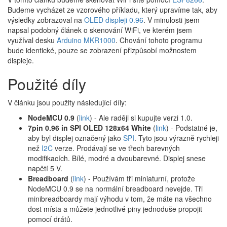
Budeme vycházet ze vzorového příkladu, který upravíme tak, aby
výsledky zobrazoval na
OLED displeji 0.96
. V minulosti jsem
napsal podobný článek o skenování WiFi, ve kterém jsem
využíval desku
Arduino MKR1000
. Chování tohoto programu
bude identické, pouze se zobrazení přizpůsobí možnostem
displeje.
Použité díly
V článku jsou použity následující díly:
NodeMCU 0.9
(
link
) - Ale raději si kupujte verzi 1.0.
7pin 0.96 in SPI OLED 128x64 White
(
link
) - Podstatné je,
aby byl displej označený jako
SPI
. Tyto jsou výrazně rychleji
než
I2C
verze. Prodávají se ve třech barevných
modifikacích. Bílé, modré a dvoubarevné. Displej snese
napětí 5 V.
Breadboard
(
link
) - Používám tři miniaturní, protože
NodeMCU 0.9 se na normální breadboard nevejde. Tři
minibreadboardy mají výhodu v tom, že máte na všechno
dost místa a můžete jednotlivé piny jednoduše propojit
pomocí drátů.