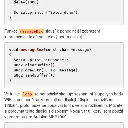
  delay(1000);

  Serial.println("Setup done");

}
Funkce
slouží k pohodlnější zobrazení
messageBox
informačních textů na sériový port a displej.
void
messageBox
(
const
char
 *message)
{

  Serial.println(message);

  u8g2.clearBuffer();

  u8g2.drawStr(
0
, 
12
, message);

  u8g2.sendBuffer();

}
Ve funkci
se periodický skenuje seznam přístupových bodů
loop
WiFi a postupně se zobrazují na displeji. Displej má rozlišení
128x64, proto můžeme používat font s větším rozlišením. Můžete
si porovnat tento displej s displejem Nokia 5110, který jsem použil
v programu pro Arduino MKR1000.