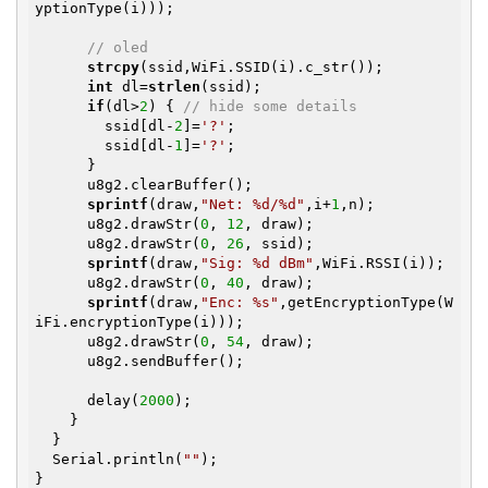
yptionType(i)));

// oled
strcpy
(ssid,WiFi.SSID(i).c_str());

int
 dl=
strlen
(ssid);

if
(dl>
2
) { 
// hide some details
        ssid[dl-
2
]=
'?'
;

        ssid[dl-
1
]=
'?'
;

      }

      u8g2.clearBuffer();

sprintf
(draw,
"Net: %d/%d"
,i+
1
,n);

      u8g2.drawStr(
0
, 
12
, draw);

      u8g2.drawStr(
0
, 
26
, ssid);

sprintf
(draw,
"Sig: %d dBm"
,WiFi.RSSI(i));

      u8g2.drawStr(
0
, 
40
, draw);

sprintf
(draw,
"Enc: %s"
,getEncryptionType(W
iFi.encryptionType(i)));

      u8g2.drawStr(
0
, 
54
, draw);

      u8g2.sendBuffer();

      delay(
2000
);

    }

  }

  Serial.println(
""
);

}