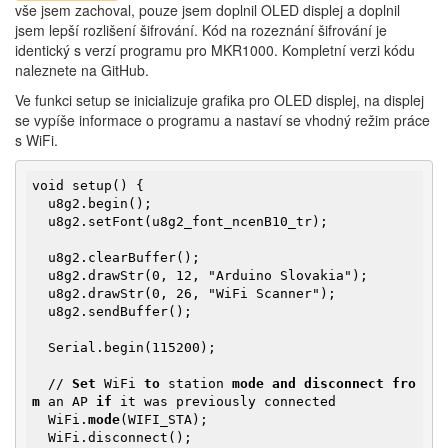
vše jsem zachoval, pouze jsem doplnil OLED displej a doplnil
jsem lepší rozlišení šifrování. Kód na rozeznání šifrování je
identický s verzí programu pro MKR1000. Kompletní verzi kódu
naleznete na GitHub.
Ve funkci setup se inicializuje grafika pro OLED displej, na displej
se vypíše informace o programu a nastaví se vhodný režim práce
s WiFi.
void setup() {

  u8g2.begin();

  u8g2.setFont(u8g2_font_ncenB10_tr);

  u8g2.clearBuffer();

  u8g2.drawStr(0, 12, "Arduino Slovakia");

  u8g2.drawStr(0, 26, "WiFi Scanner");

  u8g2.sendBuffer();

  Serial.begin(115200);

  // 
Set
 WiFi 
to
 station 
mode
and
disconnect
fro
m
 an AP 
if
 it was previously connected

  WiFi.
mode
(WIFI_STA);
  WiFi.disconnect();
