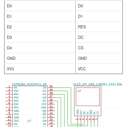
D0
D0
D1
D1
D2
RES
D3
DC
D4
CS
GND
GND
3V3
VCC