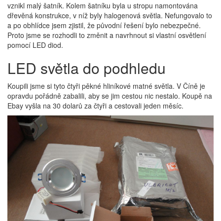
vznikl malý šatník. Kolem šatníku byla u stropu namontována
dřevěná konstrukce, v níž byly halogenová světla. Nefungovalo to
a po obhlídce jsem zjistil, že původní řešení bylo nebezpečné.
Proto jsme se rozhodli to změnit a navrhnout si vlastní osvětlení
pomocí LED diod.
LED světla do podhledu
Koupili jsme si tyto čtyři pěkné hliníkové matné světla. V Číně je
opravdu pořádně zabalili, aby se jim cestou nic nestalo. Koupě na
Ebay vyšla na 30 dolarů za čtyři a cestovali jeden měsíc.