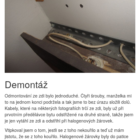
Demontáž
Odmontování ze zdi bylo jednoduché. Čtyři šrouby, manželka mi
to na jednom konci podržela a tak jsme to bez úrazu složili dolů.
Kabely, které na některých fotografiích trčí ze zdi, byly už při
prvotním předělávce bytu odstřižené na druhé straně, takže jsem
je jen vytáhl ze zdi a odstřihl při halogenových žárovek.
Vtipkoval jsem o tom, jestli se z toho nekouřilo a teď už mám
jistotu, že se z toho kouřilo. Halogenové žárovky byly do patice