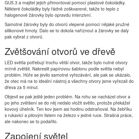
GU5.3 a majitel jejich přimontoval pomocí plastové čokoládky.
Některé čokoládky byly řádně zoškvarené, takže to teplo z
halogenové žárovky bylo opravdu intenzivní.
Samotné žárovky byly do otvorů vlepené pomocí nějaké pružné
silikonové hmoty. Dalo se to dokola naříznout a žárovky se daly
pak vybrat z otvorů.
Zvětšování otvorů ve dřevě
LED světla potřebují trochu větší otvor, takže bylo nutné otvory
mírně zvětšit. Nakreslit papírovou šablonu podle světla nebyl
problém. Hůře se jevilo samotné vyřezávání, ale pak se ukázalo,
že otec má na to ideální nástroj a všechny otvory jsme vyřezali do
dřeva za 5 minut.
Objevil se pak ještě jeden problém. Na rohu se nacházel otvor a
po jeho zvětšení se do něj nedalo vložit světlo, protože překážel
kovový úhelník. Ten kov jsem asi hodinu odstraňoval. Na žebříku
s rukavicí a pilovým listem na železo v jedné ruce. Strašná práce,
ale nakonec se to podařilo.
Zapojení světel