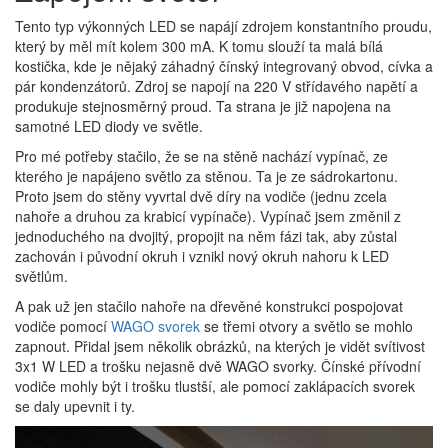
Tento typ výkonných LED se napájí zdrojem konstantního proudu,
který by měl mít kolem 300 mA. K tomu slouží ta malá bílá
kostička, kde je nějaký záhadný čínský integrovaný obvod, cívka a
pár kondenzátorů. Zdroj se napojí na 220 V střídavého napětí a
produkuje stejnosměrný proud. Ta strana je již napojena na
samotné LED diody ve světle.
Pro mé potřeby stačilo, že se na stěně nachází vypínač, ze
kterého je napájeno světlo za stěnou. Ta je ze sádrokartonu.
Proto jsem do stěny vyvrtal dvě díry na vodiče (jednu zcela
nahoře a druhou za krabicí vypínače). Vypínač jsem změnil z
jednoduchého na dvojitý, propojit na něm fázi tak, aby zůstal
zachován i původní okruh i vznikl nový okruh nahoru k LED
světlům.
A pak už jen stačilo nahoře na dřevěné konstrukci pospojovat
vodiče pomocí
WAGO svorek
se třemi otvory a světlo se mohlo
zapnout. Přidal jsem několik obrázků, na kterých je vidět svítivost
3x1 W LED a trošku nejasně dvě WAGO svorky. Čínské přívodní
vodiče mohly být i trošku tlustší, ale pomocí zaklápacích svorek
se daly upevnit i ty.