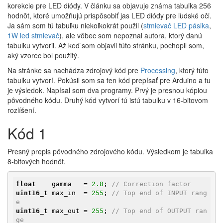
korekcie pre LED diódy. V článku sa objavuje známa tabuľka 256
hodnôt, ktoré umožňujú prispôsobiť jas LED diódy pre ľudské oči.
Ja sám som tú tabuľku niekoľkokrát použil (
stmievač LED pásika
,
1W led stmievač
), ale vôbec som nepoznal autora, ktorý danú
tabuľku vytvoril. Až keď som objavil túto stránku, pochopil som,
aký vzorec bol použitý.
Na stránke sa nachádza zdrojový kód pre
Processing
, ktorý túto
tabuľku vytvorí. Pokúsil som sa ten kód prepísať pre Arduino a tu
je výsledok. Napísal som dva programy. Prvý je presnou kópiou
pôvodného kódu. Druhý kód vytvorí tú istú tabuľku v 16-bitovom
rozlíšení.
Kód 1
Presný prepis pôvodného zdrojového kódu. Výsledkom je tabuľka
8-bitových hodnôt.
float
    gamma   = 
2.8
; 
// Correction factor
uint16_t
 max_in  = 
255
; 
// Top end of INPUT rang
e
uint16_t
 max_out = 
255
; 
// Top end of OUTPUT ran
ge