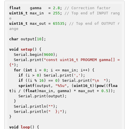
float
    gamma   = 
2.8
; 
// Correction factor
uint16_t
 max_in  = 
255
; 
// Top end of INPUT rang
e
uint16_t
 max_out = 
65535
; 
// Top end of OUTPUT r
ange
char
 output[
10
];

void
setup
()
{

  Serial.begin(
9600
);

  Serial.print(
"const uint16_t PROGMEM gamma[] = 
{"
);

for
 (
int
 i = 
0
; i <= max_in; i++) {

if
 (i > 
0
) Serial.print(
','
);

if
 ((i % 
16
) == 
0
) Serial.print(
"\n  "
);

sprintf
(output, 
"%5u"
, (
uint16_t
)(
pow
((
floa
t
)i / (
float
)max_in, gamma) * max_out + 
0.5
));

    Serial.print(output);

  }

  Serial.println(
""
);

  Serial.println(
"  };"
);

}

void
loop
()
{
