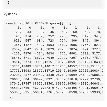
}
Výsledok
const uint16_t PROGMEM gamma[] = {

      0,    0,    0,    0,    1,    1,    2,    3,   
     28,   33,   39,   46,   53,   60,   69,   78,   
    196,  214,  232,  252,  273,  295,  317,  341,  3
    610,  647,  684,  723,  764,  806,  849,  894,  9
   1366, 1427, 1489, 1553, 1619, 1686, 1756, 1827, 19
   2552, 2642, 2734, 2829, 2925, 3024, 3124, 3227, 33
   4251, 4376, 4504, 4634, 4766, 4901, 5038, 5177, 53
   6546, 6711, 6879, 7049, 7222, 7397, 7576, 7757, 79
   9514, 9723, 9936,10151,10370,10591,10816,11043,112
  13230,13489,13751,14017,14285,14557,14833,15111,153
  17770,18083,18399,18719,19042,19369,19700,20034,203
  23206,23577,23952,24330,24713,25099,25489,25884,262
  29608,30041,30479,30921,31367,31818,32272,32730,331
  37046,37547,38052,38561,39075,39593,40116,40643,411
  45588,46161,46737,47319,47905,48495,49091,49691,502
  55303,55951,56604,57261,57923,58590,59262,59939,606
  };