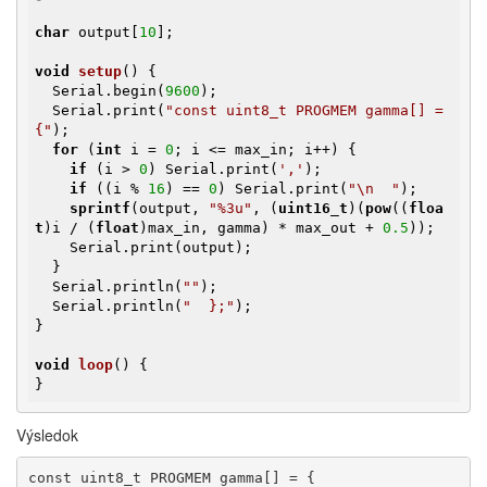
char
 output[
10
];

void
setup
()
{

  Serial.begin(
9600
);

  Serial.print(
"const uint8_t PROGMEM gamma[] = 
{"
);

for
 (
int
 i = 
0
; i <= max_in; i++) {

if
 (i > 
0
) Serial.print(
','
);

if
 ((i % 
16
) == 
0
) Serial.print(
"\n  "
);

sprintf
(output, 
"%3u"
, (
uint16_t
)(
pow
((
floa
t
)i / (
float
)max_in, gamma) * max_out + 
0.5
));

    Serial.print(output);

  }

  Serial.println(
""
);

  Serial.println(
"  };"
);

}

void
loop
()
{

}
Výsledok
const uint8_t PROGMEM gamma[] = {
