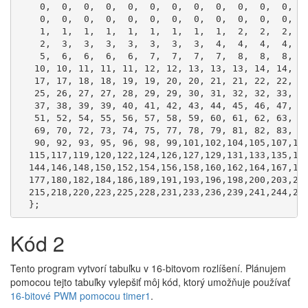
    0,  0,  0,  0,  0,  0,  0,  0,  0,  0,  0,  0,  0
    0,  0,  0,  0,  0,  0,  0,  0,  0,  0,  0,  0,  1
    1,  1,  1,  1,  1,  1,  1,  1,  1,  2,  2,  2,  2
    2,  3,  3,  3,  3,  3,  3,  3,  4,  4,  4,  4,  4
    5,  6,  6,  6,  6,  7,  7,  7,  7,  8,  8,  8,  9
   10, 10, 11, 11, 11, 12, 12, 13, 13, 13, 14, 14, 15
   17, 17, 18, 18, 19, 19, 20, 20, 21, 21, 22, 22, 23
   25, 26, 27, 27, 28, 29, 29, 30, 31, 32, 32, 33, 34
   37, 38, 39, 39, 40, 41, 42, 43, 44, 45, 46, 47, 48
   51, 52, 54, 55, 56, 57, 58, 59, 60, 61, 62, 63, 64
   69, 70, 72, 73, 74, 75, 77, 78, 79, 81, 82, 83, 85
   90, 92, 93, 95, 96, 98, 99,101,102,104,105,107,109
  115,117,119,120,122,124,126,127,129,131,133,135,137
  144,146,148,150,152,154,156,158,160,162,164,167,169
  177,180,182,184,186,189,191,193,196,198,200,203,205
  215,218,220,223,225,228,231,233,236,239,241,244,247
  };
Kód 2
Tento program vytvorí tabuľku v 16-bitovom rozlíšení. Plánujem
pomocou tejto tabuľky vylepšiť môj kód, ktorý umožňuje používať
16-bitové PWM pomocou timer1
.