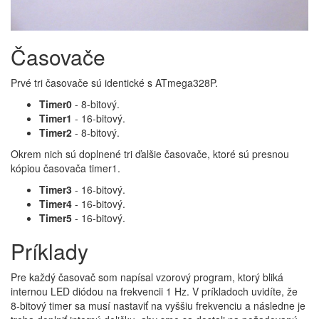
Časovače
Prvé tri časovače sú identické s ATmega328P.
Timer0
- 8-bitový.
Timer1
- 16-bitový.
Timer2
- 8-bitový.
Okrem nich sú doplnené tri ďalšie časovače, ktoré sú presnou
kópiou časovača timer1.
Timer3
- 16-bitový.
Timer4
- 16-bitový.
Timer5
- 16-bitový.
Príklady
Pre každý časovač som napísal vzorový program, ktorý bliká
internou LED diódou na frekvencii 1 Hz. V príkladoch uvidíte, že
8-bitový timer sa musí nastaviť na vyššiu frekvenciu a následne je