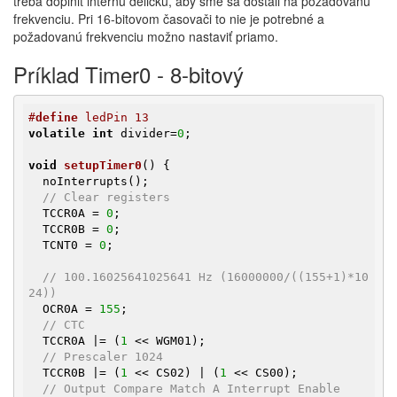
treba doplniť internú deličku, aby sme sa dostali na požadovanú
frekvenciu. Pri 16-bitovom časovači to nie je potrebné a
požadovanú frekvenciu možno nastaviť priamo.
Príklad Timer0 - 8-bitový
#
define
 ledPin 13
volatile
int
 divider=
0
;

void
setupTimer0
()
{

  noInterrupts();

// Clear registers
  TCCR0A = 
0
;

  TCCR0B = 
0
;

  TCNT0 = 
0
;

// 100.16025641025641 Hz (16000000/((155+1)*10
24))
  OCR0A = 
155
;

// CTC
  TCCR0A |= (
1
 << WGM01);

// Prescaler 1024
  TCCR0B |= (
1
 << CS02) | (
1
 << CS00);

// Output Compare Match A Interrupt Enable