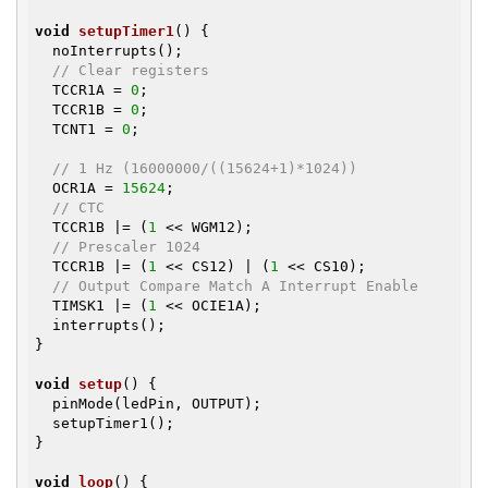
void
setupTimer1
()
{

  noInterrupts();

// Clear registers
  TCCR1A = 
0
;

  TCCR1B = 
0
;

  TCNT1 = 
0
;

// 1 Hz (16000000/((15624+1)*1024))
  OCR1A = 
15624
;

// CTC
  TCCR1B |= (
1
 << WGM12);

// Prescaler 1024
  TCCR1B |= (
1
 << CS12) | (
1
 << CS10);

// Output Compare Match A Interrupt Enable
  TIMSK1 |= (
1
 << OCIE1A);

  interrupts();

}

void
setup
()
{

  pinMode(ledPin, OUTPUT);

  setupTimer1();

}

void
loop
()
{
