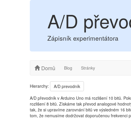
A/D převod
Zápisník experimentátora
Domů
Blog
Stránky
Hierarchy:
A/D prevodník
A/D převodník v Arduino Uno má rozlišení 10 bitů. Po
rozlišení 8 bitů. Získáme tak převod analogové hodnot
tak, že si upravíme zarovnání bitů ve výsledném 16 bi
tom, že nemusíme dodržovat doporučenou frekvenci př