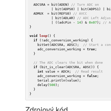
  ADCSRA = bit(ADEN) 
// Turn ADC on
           | bit(ADPS0) | bit(ADPS1) |
  ADMUX  = bit(REFS0) 
// AVCC
           | bit(ADLAR) 
// ADC Left Adjus
           | ((adcPin - 
14
) & 
0x07
); 
// A
}

void
loop
()
{

if
 (!adc_conversion_working) {

    bitSet(ADCSRA, ADSC);  
// Start a con
    adc_conversion_working = 
true
;

  }

// The ADC clears the bit when done
if
 (bit_is_clear(ADCSRA, ADSC)) {

int
 value = ADCH;  
// Read result
    adc_conversion_working = 
false
;

    Serial.println(value);

    delay(
500
);

  }

}
Zdrojový kód