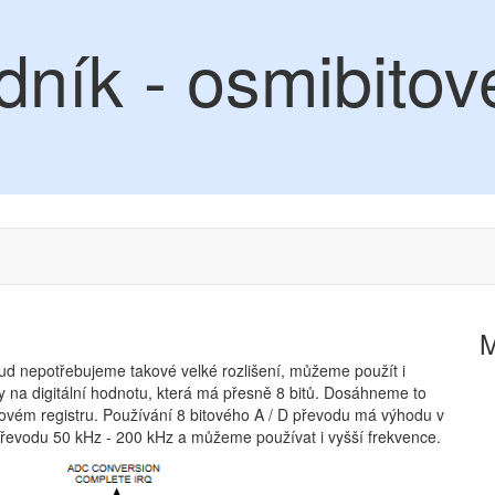
ník - osmibitové
kud nepotřebujeme takové velké rozlišení, můžeme použít i
y na digitální hodnotu, která má přesně 8 bitů. Dosáhneme to
tovém registru. Používání 8 bitového A / D převodu má výhodu v
evodu 50 kHz - 200 kHz a můžeme používat i vyšší frekvence.