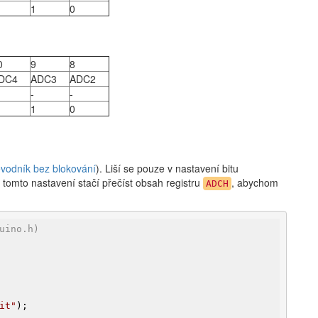
1
0
0
9
8
DC4
ADC3
ADC2
-
-
1
0
evodník bez blokování
). Liší se pouze v nastavení bitu
i tomto nastavení stačí přečíst obsah registru
, abychom
ADCH
uino.h)
it"
);
