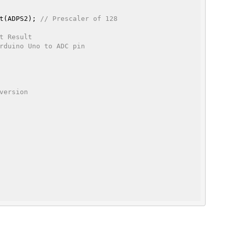
 bit(ADPS2); 
// Prescaler of 128
t Result
rduino Uno to ADC pin
version