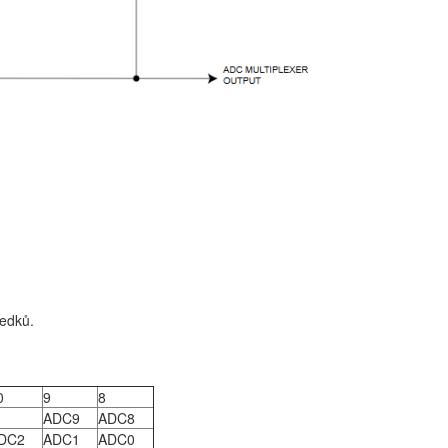
ledků.
0
9
8
ADC9
ADC8
DC2
ADC1
ADC0