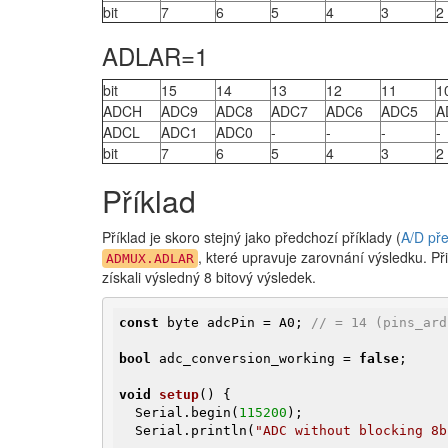
bit
7
6
5
4
3
2
ADLAR=1
bit
15
14
13
12
11
1
ADCH
ADC9
ADC8
ADC7
ADC6
ADC5
A
ADCL
ADC1
ADC0
-
-
-
-
bit
7
6
5
4
3
2
Příklad
Příklad je skoro stejný jako předchozí příklady (
A/D př
, které upravuje zarovnání výsledku. Př
ADMUX.ADLAR
získali výsledný 8 bitový výsledek.
const
 byte adcPin = A0; 
// = 14 (pins_ard
bool
 adc_conversion_working = 
false
;

void
setup
()
{

  Serial.begin(
115200
);

  Serial.println(
"ADC without blocking 8b