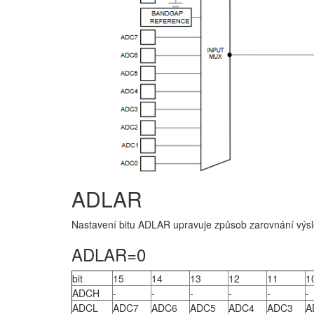
ADLAR
Nastavení bitu ADLAR upravuje způsob zarovnání výs
ADLAR=0
bit
15
14
13
12
11
1
ADCH
-
-
-
-
-
-
ADCL
ADC7
ADC6
ADC5
ADC4
ADC3
A