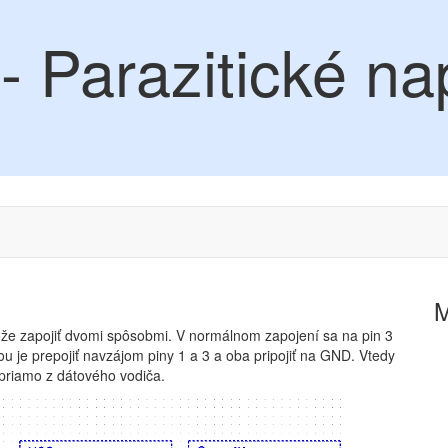
 Parazitické na
e zapojiť dvomi spôsobmi. V normálnom zapojení sa na pin 3
u je prepojiť navzájom piny 1 a 3 a oba pripojiť na GND. Vtedy
priamo z dátového vodiča.