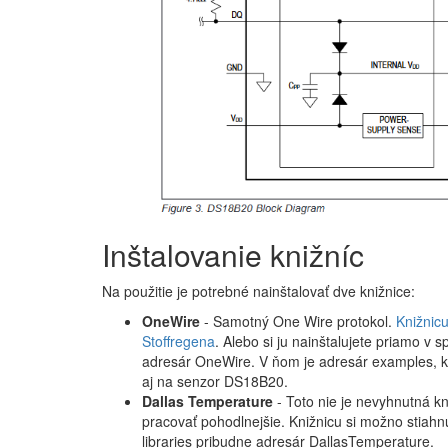
Inštalovanie knižníc
Na použitie je potrebné nainštalovať dve knižnice:
OneWire
- Samotný One Wire protokol.
Knižnic
Stoffregena
. Alebo si ju nainštalujete priamo v s
adresár OneWire. V ňom je adresár examples, kd
aj na senzor DS18B20.
Dallas Temperature
- Toto nie je nevyhnutná kn
pracovať pohodlnejšie. Knižnicu si možno stiahn
libraries pribudne adresár DallasTemperature.