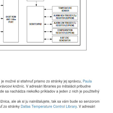
u
je možné si stiahnuť priamo zo stránky jej správcu,
Paula
právcovi knižníc. V adresári libraries po inštalácii pribudne
e sa nachádza niekoľko príkladov a jeden z nich je použiteľný
ižnica, ale ak si ju nainštalujete, tak sa vám bude so senzorom
uť zo stránky
Dallas Temperature Control Library
. V adresári