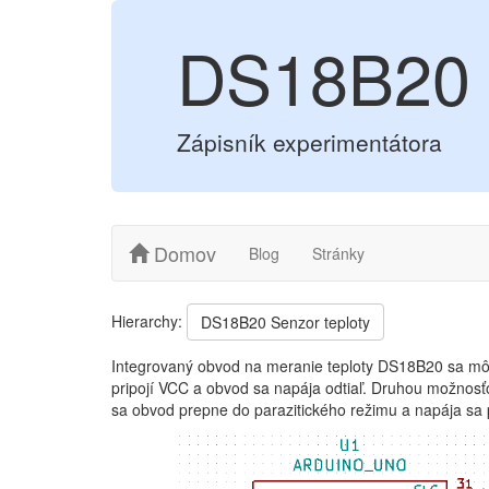
DS18B20 -
Zápisník experimentátora
Domov
Blog
Stránky
Hierarchy:
DS18B20 Senzor teploty
Integrovaný obvod na meranie teploty DS18B20 sa môž
pripojí VCC a obvod sa napája odtiaľ. Druhou možnosťo
sa obvod prepne do parazitického režimu a napája sa 