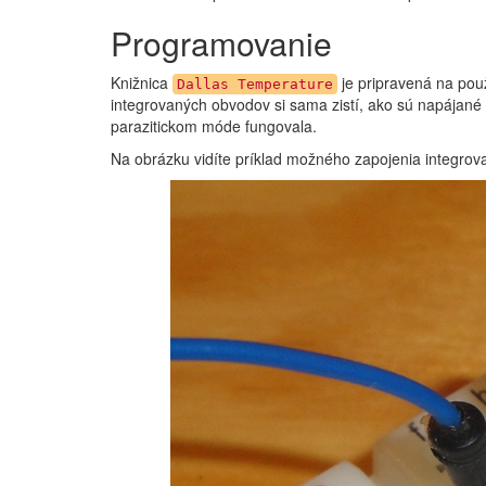
Programovanie
Knižnica
je pripravená na použ
Dallas Temperature
integrovaných obvodov si sama zistí, ako sú napájané 
parazitickom móde fungovala.
Na obrázku vidíte príklad možného zapojenia integro