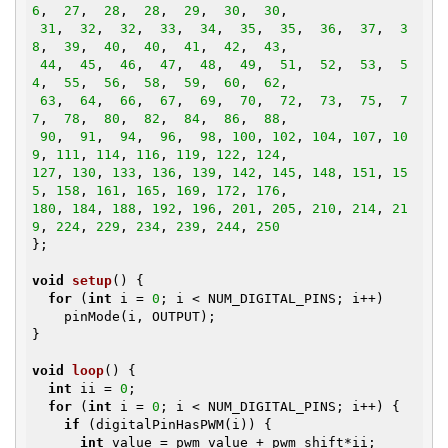
6
,  
27
,  
28
,  
28
,  
29
,  
30
,  
30
,

31
,  
32
,  
32
,  
33
,  
34
,  
35
,  
35
,  
36
,  
37
,  
3
8
,  
39
,  
40
,  
40
,  
41
,  
42
,  
43
,

44
,  
45
,  
46
,  
47
,  
48
,  
49
,  
51
,  
52
,  
53
,  
5
4
,  
55
,  
56
,  
58
,  
59
,  
60
,  
62
,

63
,  
64
,  
66
,  
67
,  
69
,  
70
,  
72
,  
73
,  
75
,  
7
7
,  
78
,  
80
,  
82
,  
84
,  
86
,  
88
,

90
,  
91
,  
94
,  
96
,  
98
, 
100
, 
102
, 
104
, 
107
, 
10
9
, 
111
, 
114
, 
116
, 
119
, 
122
, 
124
127
, 
130
, 
133
, 
136
, 
139
, 
142
, 
145
, 
148
, 
151
, 
15
5
, 
158
, 
161
, 
165
, 
169
, 
172
, 
176
180
, 
184
, 
188
, 
192
, 
196
, 
201
, 
205
, 
210
, 
214
, 
21
9
, 
224
, 
229
, 
234
, 
239
, 
244
, 
250
};

void
setup
()
{

for
 (
int
 i = 
0
; i < NUM_DIGITAL_PINS; i++)

    pinMode(i, OUTPUT);

}

void
loop
()
{

int
 ii = 
0
;

for
 (
int
 i = 
0
; i < NUM_DIGITAL_PINS; i++) {

if
 (digitalPinHasPWM(i)) {

int
 value = pwm_value + pwm_shift*ii;
