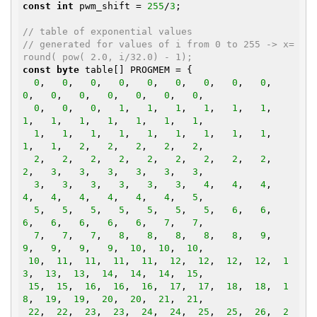
const
int
 pwm_shift = 
255
/
3
;

// table of exponential values
// generated for values of i from 0 to 255 -> x=
round( pow( 2.0, i/32.0) - 1);
const
byte
 table[] PROGMEM = {

0
,   
0
,   
0
,   
0
,   
0
,   
0
,   
0
,   
0
,   
0
,   
0
,   
0
,   
0
,   
0
,   
0
,   
0
,   
0
,

0
,   
0
,   
0
,   
1
,   
1
,   
1
,   
1
,   
1
,   
1
,   
1
,   
1
,   
1
,   
1
,   
1
,   
1
,   
1
,

1
,   
1
,   
1
,   
1
,   
1
,   
1
,   
1
,   
1
,   
1
,   
1
,   
1
,   
2
,   
2
,   
2
,   
2
,   
2
,

2
,   
2
,   
2
,   
2
,   
2
,   
2
,   
2
,   
2
,   
2
,   
2
,   
3
,   
3
,   
3
,   
3
,   
3
,   
3
,

3
,   
3
,   
3
,   
3
,   
3
,   
3
,   
4
,   
4
,   
4
,   
4
,   
4
,   
4
,   
4
,   
4
,   
4
,   
5
,

5
,   
5
,   
5
,   
5
,   
5
,   
5
,   
5
,   
6
,   
6
,   
6
,   
6
,   
6
,   
6
,   
6
,   
7
,   
7
,

7
,   
7
,   
7
,   
8
,   
8
,   
8
,   
8
,   
8
,   
9
,   
9
,   
9
,   
9
,   
9
,  
10
,  
10
,  
10
,

10
,  
11
,  
11
,  
11
,  
11
,  
12
,  
12
,  
12
,  
12
,  
1
3
,  
13
,  
13
,  
14
,  
14
,  
14
,  
15
,

15
,  
15
,  
16
,  
16
,  
16
,  
17
,  
17
,  
18
,  
18
,  
1
8
,  
19
,  
19
,  
20
,  
20
,  
21
,  
21
,

22
,  
22
,  
23
,  
23
,  
24
,  
24
,  
25
,  
25
,  
26
,  
2