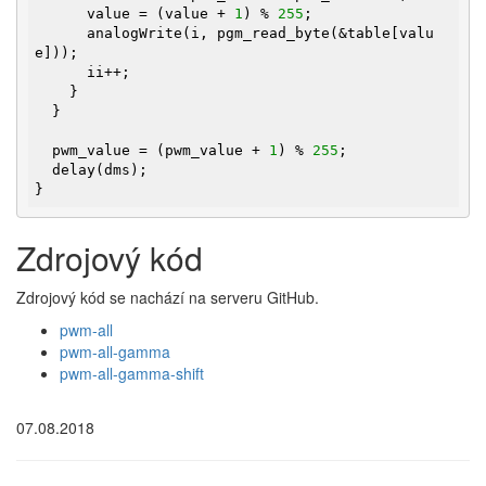
      value = (value + 
1
) % 
255
;

      analogWrite(i, pgm_read_byte(&table[valu
e]));

      ii++;

    }

  }

  pwm_value = (pwm_value + 
1
) % 
255
;

  delay(dms);

}
Zdrojový kód
Zdrojový kód se nachází na serveru GitHub.
pwm-all
pwm-all-gamma
pwm-all-gamma-shift
07.08.2018