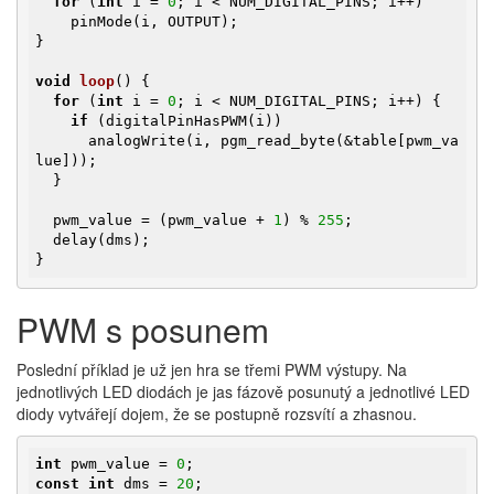
for
 (
int
 i = 
0
; i < NUM_DIGITAL_PINS; i++)

    pinMode(i, OUTPUT);

}

void
loop
()
{

for
 (
int
 i = 
0
; i < NUM_DIGITAL_PINS; i++) {

if
 (digitalPinHasPWM(i))

      analogWrite(i, pgm_read_byte(&table[pwm_va
lue]));

  }

  pwm_value = (pwm_value + 
1
) % 
255
;

  delay(dms);

}
PWM s posunem
Poslední příklad je už jen hra se třemi PWM výstupy. Na
jednotlivých LED diodách je jas fázově posunutý a jednotlivé LED
diody vytvářejí dojem, že se postupně rozsvítí a zhasnou.
int
 pwm_value = 
0
const
int
 dms = 
20