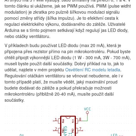
tomto článku si ukážeme, jak se PWM používá. PWM (pulse widht
modulation) je zkratka pro pulzně šířkovou modulaci signálu
pomocí změny střídy (šířka impulzu). Je to efektivní cesta k
regulaci elektrického výkonu, dodávaného do zátěže. Uživatelé
Arduina se s tímto pojmem setkávají když regulují jas LED diody,
nebo otáčky ventilátoru.
V příkladech budu používat LED diodu (max 20 mA), která je
připojena přes rezistor přímo na pin mikrokontroléru. Pokud byste
chtěli připojit výkonnější LED diodu (1 W - 300 mA, 3W - 700 mA),
museli byste použít další součástky. Dobrý příklad na to, jak to
udělat, najdete v mém projektu
Osvětlení RC modelu letadla
.
Regulování otáčkám ventilátoru se věnovat nebudeme, ale i v
tomto případě platí, že musíte vědět, jaký maximální proud
budete dodávat do zátěže a pokud překračuje možnosti
mikrokontroléru (přibližně 20-40 mA), musíte použít další
součástky.