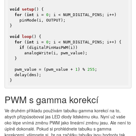
void
setup
()
{

for
 (
int
 i = 
0
; i < NUM_DIGITAL_PINS; i++)

    pinMode(i, OUTPUT);

}

void
loop
()
{

for
 (
int
 i = 
0
; i < NUM_DIGITAL_PINS; i++) {

if
 (digitalPinHasPWM(i))

      analogWrite(i, pwm_value);

  }

  pwm_value = (pwm_value + 
1
) % 
255
;

  delay(dms);

}
PWM s gamma korekcí
Ve druhém příkladu používám tabulku gamma korekcí na to,
abych přizpůsoboval jas LED diody lidskému oku. Nyní už vaše
oko lépe vnímá změnu PWM jako lineární změnu jasu. Ale není to
úplně dokonalé. Pokud si prohlédnete tabulku s gamma
korekcemi, všimnete si, že na začátku tabulky jsou hodnoty tak