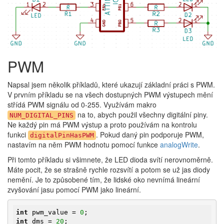
PWM
Napsal jsem několik příkladů, které ukazují základní práci s PWM.
V prvním příkladu se na všech dostupných PWM výstupech mění
střídá PWM signálu od 0-255. Využívám makro
na to, abych použil všechny digitální piny.
NUM_DIGITAL_PINS
Ne každý pin má PWM výstup a proto používám na kontrolu
funkci
. Pokud daný pin podporuje PWM,
digitalPinHasPWM
nastavím na něm PWM hodnotu pomocí funkce
analogWrite
.
Při tomto příkladu si všimnete, že LED dioda svítí nerovnoměrně.
Máte pocit, že se strašně rychle rozsvítí a potom se už jas diody
nemění. Je to způsobené tím, že lidské oko nevnímá lineární
zvyšování jasu pomocí PWM jako lineární.
int
 pwm_value = 
0
int
 dms = 
20
;
