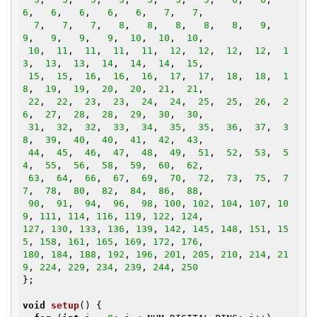
6
,   
6
,   
6
,   
6
,   
6
,   
7
,   
7
,

7
,   
7
,   
7
,   
8
,   
8
,   
8
,   
8
,   
8
,   
9
,   
9
,   
9
,   
9
,   
9
,  
10
,  
10
,  
10
,

10
,  
11
,  
11
,  
11
,  
11
,  
12
,  
12
,  
12
,  
12
,  
1
3
,  
13
,  
13
,  
14
,  
14
,  
14
,  
15
,

15
,  
15
,  
16
,  
16
,  
16
,  
17
,  
17
,  
18
,  
18
,  
1
8
,  
19
,  
19
,  
20
,  
20
,  
21
,  
21
,

22
,  
22
,  
23
,  
23
,  
24
,  
24
,  
25
,  
25
,  
26
,  
2
6
,  
27
,  
28
,  
28
,  
29
,  
30
,  
30
,

31
,  
32
,  
32
,  
33
,  
34
,  
35
,  
35
,  
36
,  
37
,  
3
8
,  
39
,  
40
,  
40
,  
41
,  
42
,  
43
,

44
,  
45
,  
46
,  
47
,  
48
,  
49
,  
51
,  
52
,  
53
,  
5
4
,  
55
,  
56
,  
58
,  
59
,  
60
,  
62
,

63
,  
64
,  
66
,  
67
,  
69
,  
70
,  
72
,  
73
,  
75
,  
7
7
,  
78
,  
80
,  
82
,  
84
,  
86
,  
88
,

90
,  
91
,  
94
,  
96
,  
98
, 
100
, 
102
, 
104
, 
107
, 
10
9
, 
111
, 
114
, 
116
, 
119
, 
122
, 
124
127
, 
130
, 
133
, 
136
, 
139
, 
142
, 
145
, 
148
, 
151
, 
15
5
, 
158
, 
161
, 
165
, 
169
, 
172
, 
176
180
, 
184
, 
188
, 
192
, 
196
, 
201
, 
205
, 
210
, 
214
, 
21
9
, 
224
, 
229
, 
234
, 
239
, 
244
, 
250
};

void
setup
()
{
