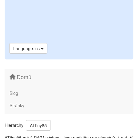
Language: cs
Domů
Blog
Stránky
Hierarchy:
ATtiny85
ATtiny85 má 3 PWM výstupy. Jsou umístěny na pinech 0, 1 a 4. V