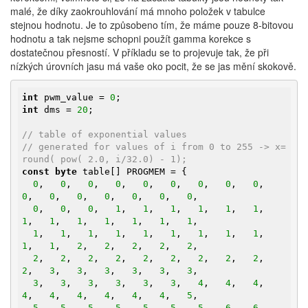
malé, že díky zaokrouhlování má mnoho položek v tabulce
stejnou hodnotu. Je to způsobeno tím, že máme pouze 8-bitovou
hodnotu a tak nejsme schopni použít gamma korekce s
dostatečnou přesností. V příkladu se to projevuje tak, že při
nízkých úrovních jasu má vaše oko pocit, že se jas mění skokově.
int
 pwm_value = 
0
int
 dms = 
20
;

// table of exponential values
// generated for values of i from 0 to 255 -> x=
round( pow( 2.0, i/32.0) - 1);
const
byte
 table[] PROGMEM = {

0
,   
0
,   
0
,   
0
,   
0
,   
0
,   
0
,   
0
,   
0
,   
0
,   
0
,   
0
,   
0
,   
0
,   
0
,   
0
,

0
,   
0
,   
0
,   
1
,   
1
,   
1
,   
1
,   
1
,   
1
,   
1
,   
1
,   
1
,   
1
,   
1
,   
1
,   
1
,

1
,   
1
,   
1
,   
1
,   
1
,   
1
,   
1
,   
1
,   
1
,   
1
,   
1
,   
2
,   
2
,   
2
,   
2
,   
2
,

2
,   
2
,   
2
,   
2
,   
2
,   
2
,   
2
,   
2
,   
2
,   
2
,   
3
,   
3
,   
3
,   
3
,   
3
,   
3
,

3
,   
3
,   
3
,   
3
,   
3
,   
3
,   
4
,   
4
,   
4
,   
4
,   
4
,   
4
,   
4
,   
4
,   
4
,   
5
,

5
,   
5
,   
5
,   
5
,   
5
,   
5
,   
5
,   
6
,   
6
,   