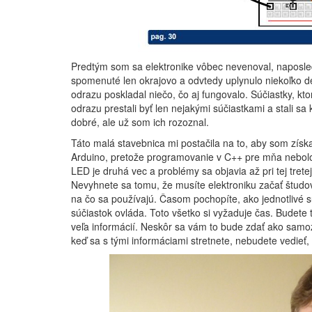
Predtým som sa elektronike vôbec nevenoval, naposledy
spomenuté len okrajovo a odvtedy uplynulo niekoľko d
odrazu poskladal niečo, čo aj fungovalo. Súčiastky, k
odrazu prestali byť len nejakými súčiastkami a stali s
dobré, ale už som ich rozoznal.
Táto malá stavebnica mi postačila na to, aby som získa
Arduino, pretože programovanie v C++ pre mňa nebolo
LED je druhá vec a problémy sa objavia až pri tej trete
Nevyhnete sa tomu, že musíte elektroniku začať študova
na čo sa používajú. Časom pochopíte, ako jednotlivé s
súčiastok ovláda. Toto všetko si vyžaduje čas. Budete 
veľa informácií. Neskôr sa vám to bude zdať ako samoz
keď sa s tými informáciami stretnete, nebudete vedieť, 