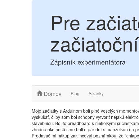
Pre začia
začiatočn
Zápisník experimentátora
Domov
Blog
Stránky
Moje začiatky s Arduinom boli plné veselých momentov.
vyskúšať, či by som bol schopný vytvoriť nejakú elektro
stavebnicu. Bol to breadboard s niekoľkými súčiastka
zhodou okolností sme boli o pár dní s manželkou na p
Predavač mi nákup zaklincoval poznámkou, že "chlapco