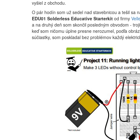
vyšiel z obchodu.
O pár hodín som už sedel nad stavebnicou a tešil sa na
EDU01 Solderless Educative Starterkit
od firmy
Vel
a na druhý deň som skončil posledným obvodom - troji
keď som ničomu úplne presne nerozumel, podľa obrázk
súčiastky, som poskladal bez problémov každý elektri