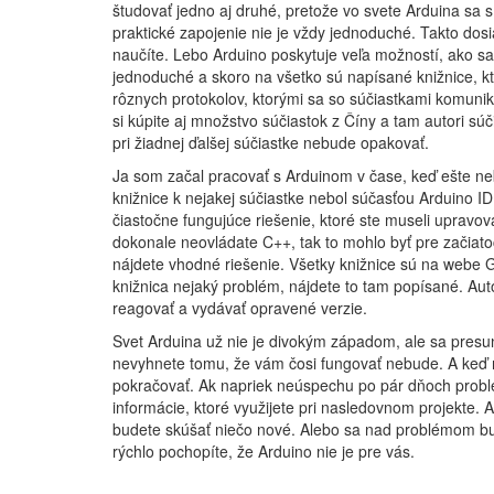
študovať jedno aj druhé, pretože vo svete Arduina sa 
praktické zapojenie nie je vždy jednoduché. Takto do
naučíte. Lebo Arduino poskytuje veľa možností, ako s
jednoduché a skoro na všetko sú napísané knižnice, k
rôznych protokolov, ktorými sa so súčiastkami komuniku
si kúpite aj množstvo súčiastok z Číny a tam autori súč
pri žiadnej ďalšej súčiastke nebude opakovať.
Ja som začal pracovať s Arduinom v čase, keď ešte n
knižnice k nejakej súčiastke nebol súčasťou Arduino IDE.
čiastočne fungujúce riešenie, ktoré ste museli upravov
dokonale neovládate C++, tak to mohlo byť pre začiatoč
nájdete vhodné riešenie. Všetky knižnice sú na webe 
knižnica nejaký problém, nájdete to tam popísané. Aut
reagovať a vydávať opravené verzie.
Svet Arduina už nie je divokým západom, ale sa presunul
nevyhnete tomu, že vám čosi fungovať nebude. A keď n
pokračovať. Ak napriek neúspechu po pár dňoch problé
informácie, ktoré využijete pri nasledovnom projekte.
budete skúšať niečo nové. Alebo sa nad problémom bud
rýchlo pochopíte, že Arduino nie je pre vás.