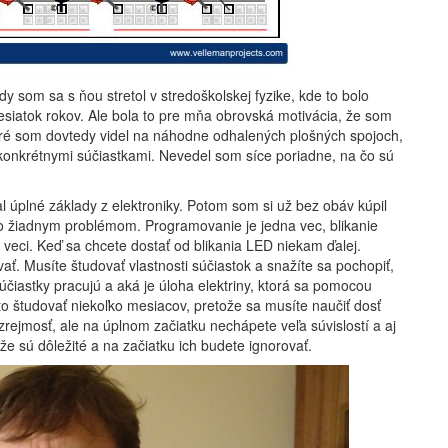
 som sa s ňou stretol v stredoškolskej fyzike, kde to bolo
esiatok rokov. Ale bola to pre mňa obrovská motivácia, že som
toré som dovtedy videl na náhodne odhalených plošných spojoch,
a konkrétnymi súčiastkami. Nevedel som síce poriadne, na čo sú
l úplné základy z elektroniky. Potom som si už bez obáv kúpil
 žiadnym problémom. Programovanie je jedna vec, blikanie
j veci. Keď sa chcete dostať od blikania LED niekam ďalej.
ť. Musíte študovať vlastnosti súčiastok a snažíte sa pochopiť,
účiastky pracujú a aká je úloha elektriny, ktorá sa pomocou
to študovať niekoľko mesiacov, pretože sa musíte naučiť dosť
rejmosť, ale na úplnom začiatku nechápete veľa súvislostí a aj
že sú dôležité a na začiatku ich budete ignorovať.