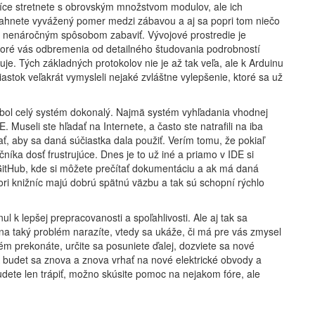
síce stretnete s obrovským množstvom modulov, ale ich
siahnete vyvážený pomer medzi zábavou a aj sa popri tom niečo
a nenáročným spôsobom zabaviť. Vývojové prostredie je
toré vás odbremenia od detailného študovania podrobností
je. Tých základných protokolov nie je až tak veľa, ale k Arduinu
iastok veľakrát vymysleli nejaké zvláštne vylepšenie, ktoré sa už
ebol celý systém dokonalý. Najmä systém vyhľadania vhodnej
 Museli ste hľadať na Internete, a často ste natrafili na iba
ať, aby sa daná súčiastka dala použiť. Verím tomu, že pokiaľ
níka dosť frustrujúce. Dnes je to už iné a priamo v IDE si
GitHub, kde si môžete prečítať dokumentáciu a ak má daná
ori knižníc majú dobrú spätnú väzbu a tak sú schopní rýchlo
 k lepšej prepracovanosti a spoľahlivosti. Ale aj tak sa
a taký problém narazíte, vtedy sa ukáže, či má pre vás zmysel
m prekonáte, určite sa posuniete ďalej, dozviete sa nové
 A budet sa znova a znova vrhať na nové elektrické obvody a
ete len trápiť, možno skúsite pomoc na nejakom fóre, ale