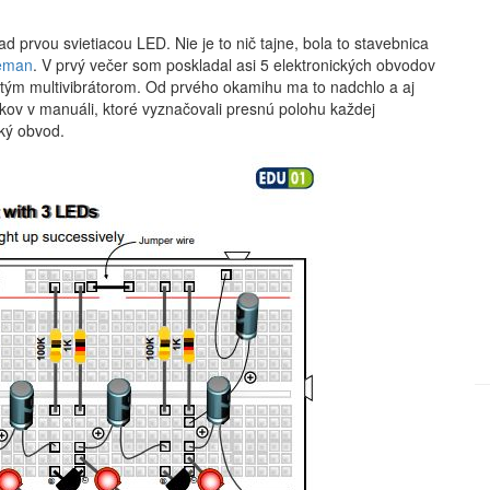
d prvou svietiacou LED. Nie je to nič tajne, bola to stavebnica
leman
. V prvý večer som poskladal asi 5 elektronických obvodov
tým multivibrátorom. Od prvého okamihu ma to nadchlo a aj
ov v manuáli, ktoré vyznačovali presnú polohu každej
cký obvod.