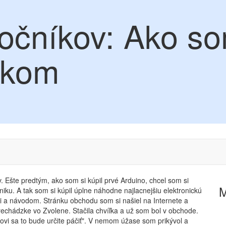
točníkov: Ako so
íkom
 Ešte predtým, ako som si kúpil prvé Arduino, chcel som si
niku. A tak som si kúpil úplne náhodne najlacnejšiu elektronickú
mi a návodom. Stránku obchodu som si našiel na Internete a
rechádzke vo Zvolene. Stačila chvíľka a už som bol v obchode.
vi sa to bude určite páčiť". V nemom úžase som prikývol a