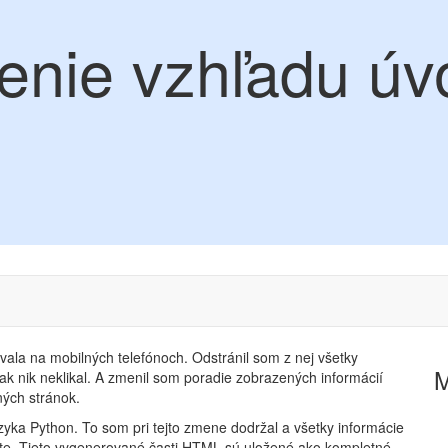
enie vzhľadu úv
vala na mobilných telefónoch. Odstránil som z nej všetky
tak nik neklikal. A zmenil som poradie zobrazených informácií
ných stránok.
ka Python. To som pri tejto zmene dodržal a všetky informácie
pte. Tieto vygenerované časti HTML sú uložené ako kompletné