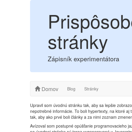
Prispôsob
stránky
Zápisník experimentátora
Domov
Blog
Stránky
Upravil som úvodnú stránku tak, aby sa lepšie zobrazo
nepotrebné informácie. To boli hypertexty, na ktoré aj 
tak, aby ako prvé boli články a za nimi zoznam zmene
Avízoval som postupné opúšťanie programovacieho jazy
na úvodnej stránke sú teraz vygenerované v Javascri