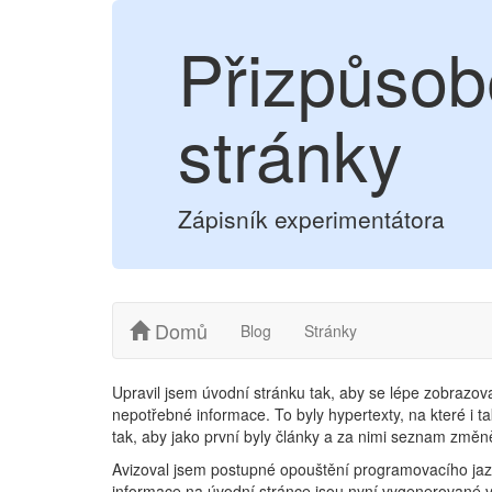
Přizpůsob
stránky
Zápisník experimentátora
Domů
Blog
Stránky
Upravil jsem úvodní stránku tak, aby se lépe zobrazova
nepotřebné informace. To byly hypertexty, na které i t
tak, aby jako první byly články a za nimi seznam změn
Avizoval jsem postupné opouštění programovacího jaz
informace na úvodní stránce jsou nyní vygenerované v