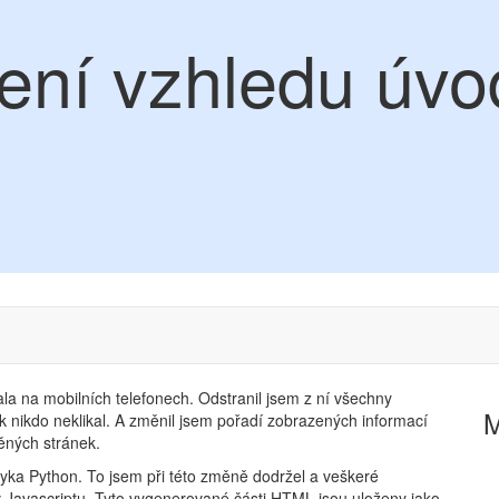
ení vzhledu úvo
la na mobilních telefonech. Odstranil jsem z ní všechny
ak nikdo neklikal. A změnil jsem pořadí zobrazených informací
ěných stránek.
yka Python. To jsem při této změně dodržel a veškeré
 Javascriptu. Tyto vygenerované části HTML jsou uloženy jako