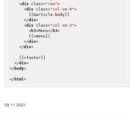
<
div
class
=
"row"
>
<
div
class
=
"col-sm-9"
>
        [[&article.body]]

</
div
>
<
div
class
=
"col-sm-3"
>
<
h3
>
Menu
</
h3
>
        [[>menu]]

</
div
>
</
div
>
    [[>footer]]

</
div
>
</
body
>
</
html
>
09.11.2021