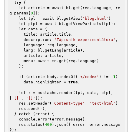
try
 {

    let article = await bl.get(req.language, re
q.params[
0
]);

    let tpl = await bl.getView(
'blog.html'
);

    let ptpl = await bl.getViewPartials(tpl);

    let data = {

      title: article.title,

      description: 
'Zápisník experimentátora'
,

      language: req.language,

      lang: bl.getLang(article),

      article: article,

      menu: await mn.get(req.language)

    };

if
 (article.body.indexOf(
'</code>'
) != -
1
)

      data.highlighter = 
true
;

    let r = mustache.render(tpl, data, ptpl, 
[
'[['
, 
']]'
]);

    res.setHeader(
'Content-type'
, 
'text/html'
);

    res.send(r);

  } 
catch
 (error) {

    console.error(error.message);

    res.status(
400
).json({ error: error.message 
});
