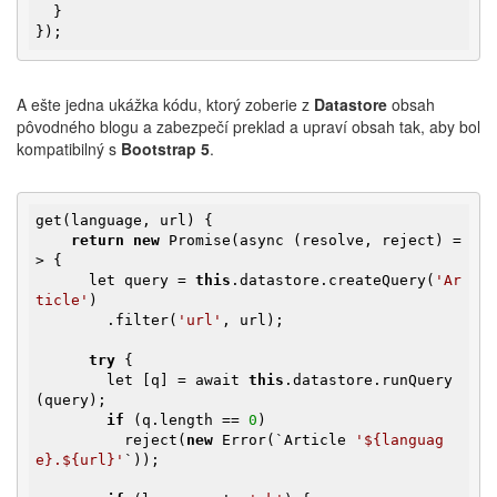
  }

});
A ešte jedna ukážka kódu, ktorý zoberie z
Datastore
obsah
pôvodného blogu a zabezpečí preklad a upraví obsah tak, aby bol
kompatibilný s
Bootstrap 5
.
get(language, url) {

return
new
 Promise(async (resolve, reject) =
> {

      let query = 
this
.datastore.createQuery(
'Ar
ticle'
)

        .filter(
'url'
, url);

try
 {

        let [q] = await 
this
.datastore.runQuery
(query);

if
 (q.length == 
0
)

          reject(
new
 Error(`Article 
'${languag
e}.${url}'
`));
