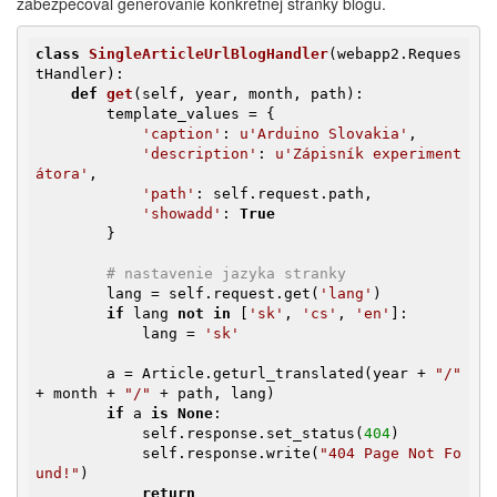
zabezpečoval generovanie konkrétnej stránky blogu.
class
SingleArticleUrlBlogHandler
(webapp2.Reques
tHandler)
:
def
get
(self, year, month, path)
:
        template_values = {

'caption'
: 
u'Arduino Slovakia'
,

'description'
: 
u'Zápisník experiment
átora'
,

'path'
: self.request.path,

'showadd'
: 
True
        }

# nastavenie jazyka stranky
        lang = self.request.get(
'lang'
)

if
 lang 
not
in
 [
'sk'
, 
'cs'
, 
'en'
]:

            lang = 
'sk'
        a = Article.geturl_translated(year + 
"/"
+ month + 
"/"
 + path, lang)

if
 a 
is
None
:

            self.response.set_status(
404
)

            self.response.write(
"404 Page Not Fo
und!"
)

return