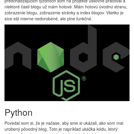
predchádzajúcich týždňoch som na projekte usilovne pracoval a
niektoré časti blogu už mám hotové. Mám hotovú úvodnú stranu,
zobrazenie blogu, zobrazenie stránky a index blogov. Všetko je
síce ešt mierne nedorobené, ale plne funkčné.
Python
Povedal som si, že je načase, aby sme si ukázali, ako som mal
urobený pôvodný blog. Toto je napríklad ukážka kódu, ktorý