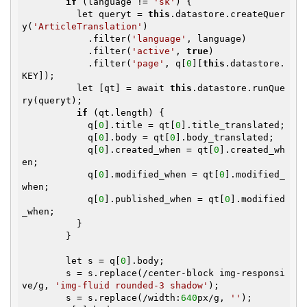
if
 (language != 
'sk'
) {

          let queryt = 
this
.datastore.createQuer
y(
'ArticleTranslation'
)

            .filter(
'language'
, language)

            .filter(
'active'
, 
true
)

            .filter(
'page'
, q[
0
][
this
.datastore.
KEY]);

          let [qt] = await 
this
.datastore.runQue
ry(queryt);

if
 (qt.length) {

            q[
0
].title = qt[
0
].title_translated;

            q[
0
].body = qt[
0
].body_translated;

            q[
0
].created_when = qt[
0
].created_wh
en;

            q[
0
].modified_when = qt[
0
].modified_
when;

            q[
0
].published_when = qt[
0
].modified
_when;

          }

        }

        let s = q[
0
].body;

        s = s.replace(/center-block img-responsi
ve/g, 
'img-fluid rounded-3 shadow'
);

        s = s.replace(/width:
640
px/g, 
''
);
