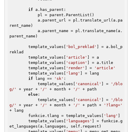
if
 a.has_parent:

            pl = parent.ParentList()

            a.parent_url = pl.translate_url(a.pa
rent_name)

            a.parent_name = pl.translate_name(a.
parent_name)

        template_values[
'bol_preklad'
] = a.bol_p
reklad

        template_values[
'article'
] = a

        template_values[
'caption'
] = a.title

        template_values[
'render'
] = 
'article'
        template_values[
'lang'
] = lang

if
 lang == 
'sk'
:

            template_values[
'canonical'
] = 
'/blo
g/'
 + year + 
'/'
 + month + 
'/'
 + path

else
:

            template_values[
'canonical'
] = 
'/blo
g/'
 + year + 
'/'
 + month + 
'/'
 + path + 
'?lang='
+ lang

        funkcie.tlang = template_values[
'lang'
]

        template_values[
'languages'
] = funkcie.g
et_languages(a.languages, self.request)

        template_values[
'menu'
] = menu.get_menu