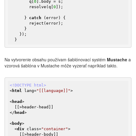
        q[
0
].body = s;

        resolve(q[
0
]);

      } 
catch
 (error) {

        reject(error);

      }

    });

  }
Na vytvorenie obsahu používam šablónovací systém
Mustache
a
vzorová šablóna v Mustache môže vyzerať napríklad takto.
<!DOCTYPE html>
<
html
lang
=
"[[language]]"
>
<
head
>
</
head
>
<
body
>
<
div
class
=
"container"
>
    [[>header-body]]
