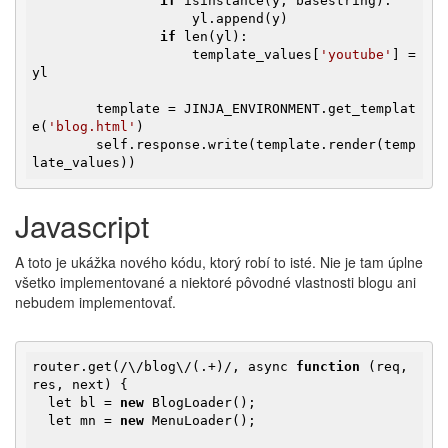
if
 isinstance(y, basestring):

                    yl.append(y)

if
 len(yl):

                    template_values[
'youtube'
] = 
yl

        template = JINJA_ENVIRONMENT.get_templat
e(
'blog.html'
)

        self.response.write(template.render(temp
late_values))
Javascript
A toto je ukážka nového kódu, ktorý robí to isté. Nie je tam úplne
všetko implementované a niektoré pôvodné vlastnosti blogu ani
nebudem implementovať.
router.get(/\/blog\/(.+)/, async 
function
(req, 
res, next)
{

  let bl = 
new
 BlogLoader();

  let mn = 
new
 MenuLoader();
