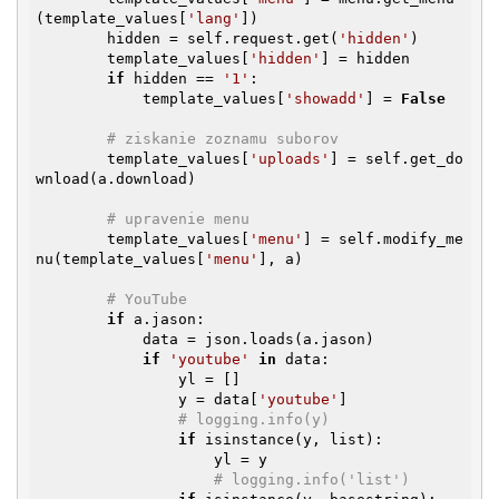
(template_values[
'lang'
])

        hidden = self.request.get(
'hidden'
)

        template_values[
'hidden'
] = hidden

if
 hidden == 
'1'
:

            template_values[
'showadd'
] = 
False
# ziskanie zoznamu suborov
        template_values[
'uploads'
] = self.get_do
wnload(a.download)

# upravenie menu
        template_values[
'menu'
] = self.modify_me
nu(template_values[
'menu'
], a)

# YouTube
if
 a.jason:

            data = json.loads(a.jason)

if
'youtube'
in
 data:

                yl = []

                y = data[
'youtube'
]

# logging.info(y)
if
 isinstance(y, list):

                    yl = y

# logging.info('list')