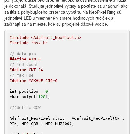
je dokonalá. Študujte jednotlivé výpisy a pokúste sa uhádnuť, ako
sa ilúzia pohybujúceho prstenca vytvára. Na NeoPixel Ring sú
jednotlivé LED umiestnené v smere hodinových ručičiek a
začínajú sa na mieste, kde sú pripojené dátové vodiče.
#
include
 <Adafruit_NeoPixel.h>
#
include
 "hsv.h"
// data pin
#
define
 PIN 6
// led count
#
define
 CNT 24
// max Hue
#
define
 MAXHUE 256*6
int
 position = 
0
char
 output[
128
];

//#define CCW
Adafruit_NeoPixel strip = Adafruit_NeoPixel(CNT, 
PIN, NEO_GRB + NEO_KHZ800);
