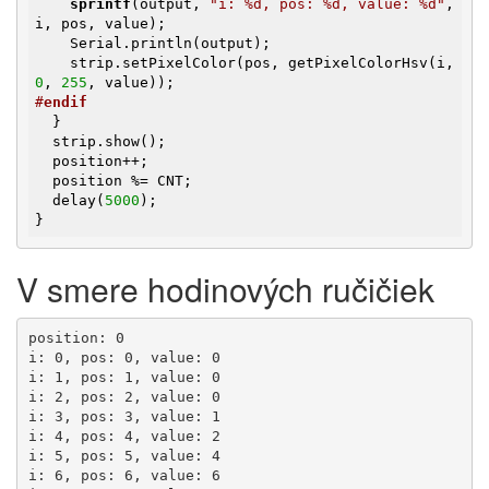
sprintf
(output, 
"i: %d, pos: %d, value: %d"
, 
i, pos, value);

    Serial.println(output);

    strip.setPixelColor(pos, getPixelColorHsv(i, 
0
, 
255
#
endif
  }

  strip.show();

  position++;

  position %= CNT;

  delay(
5000
);

}
V smere hodinových ručičiek
position: 0

i: 0, pos: 0, value: 0

i: 1, pos: 1, value: 0

i: 2, pos: 2, value: 0

i: 3, pos: 3, value: 1

i: 4, pos: 4, value: 2

i: 5, pos: 5, value: 4

i: 6, pos: 6, value: 6
