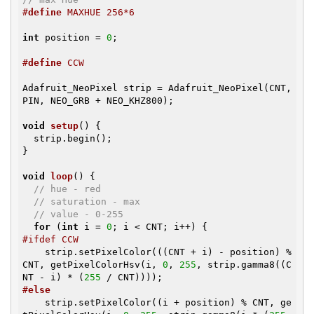
#
define
 MAXHUE 256*6
int
 position = 
0
;

#
define
 CCW
Adafruit_NeoPixel strip = Adafruit_NeoPixel(CNT, 
PIN, NEO_GRB + NEO_KHZ800);

void
setup
()
{

  strip.begin();

}

void
loop
()
{

// hue - red
// saturation - max
// value - 0-255
for
 (
int
 i = 
0
#ifdef CCW
    strip.setPixelColor(((CNT + i) - position) % 
CNT, getPixelColorHsv(i, 
0
, 
255
, strip.gamma8((C
NT - i) * (
255
#
else
    strip.setPixelColor((i + position) % CNT, ge