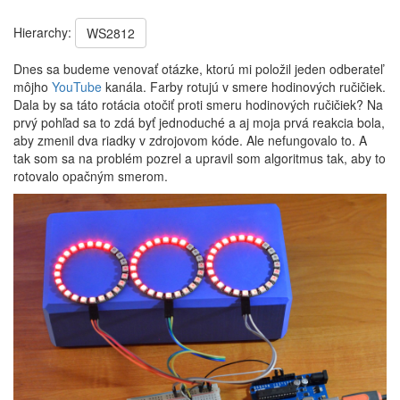
Hierarchy:
WS2812
Dnes sa budeme venovať otázke, ktorú mi položil jeden odberateľ
môjho
YouTube
kanála. Farby rotujú v smere hodinových ručičiek.
Dala by sa táto rotácia otočiť proti smeru hodinových ručičiek? Na
prvý pohľad sa to zdá byť jednoduché a aj moja prvá reakcia bola,
aby zmenil dva riadky v zdrojovom kóde. Ale nefungovalo to. A
tak som sa na problém pozrel a upravil som algoritmus tak, aby to
rotovalo opačným smerom.