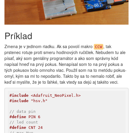
Príklad
Zmena je v jedinom riadku. Ak sa povolí makro
, tak
CCW
prstenec rotuje proti smeru hodinových ručičiek. Nebudem tu ale
písať, aký som geniálny programátor a ako som správny kód
napísal hneď na prvý pokus. Nenapísal som to na prvý pokus a
tých pokusov bolo omnoho viac. Použil som na to metódu pokus-
omyl, kým sa mi to nepodarilo. Takto by sa to nemalo robiť, ale
keď si myslíte, že je to ľahké, tak vtedy sa dejú aj takéto veci.
#
include
 <Adafruit_NeoPixel.h>
#
include
 "hsv.h"
// data pin
#
define
 PIN 6
// led count
#
define
 CNT 24
// max Hue