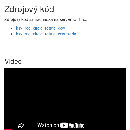
Zdrojový kód
Zdrojový kód sa nachádza na serveri GitHub.
hsv_red_circle_rotate_ccw
hsv_red_circle_rotate_ccw_serial
Video