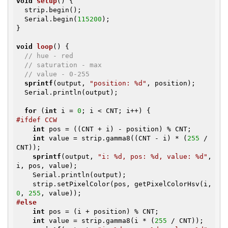
void
setup
()
{

  strip.begin();

  Serial.begin(
115200
);

}

void
loop
()
{

// hue - red
// saturation - max
// value - 0-255
sprintf
(output, 
"position: %d"
, position);

  Serial.println(output);

for
 (
int
 i = 
0
#ifdef CCW
int
 pos = ((CNT + i) - position) % CNT;

int
 value = strip.gamma8((CNT - i) * (
255
 / 
CNT));

sprintf
(output, 
"i: %d, pos: %d, value: %d"
, 
i, pos, value);

    Serial.println(output);

    strip.setPixelColor(pos, getPixelColorHsv(i, 
0
, 
255
#
else
int
 pos = (i + position) % CNT;

int
 value = strip.gamma8(i * (
255
 / CNT));
