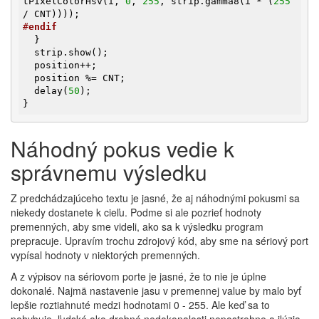
tPixelColorHsv(i, 
0
, 
255
, strip.gamma8(i * (
255
#
endif
  }

  strip.show();

  position++;

  position %= CNT;

  delay(
50
);

}
Náhodný pokus vedie k
správnemu výsledku
Z predchádzajúceho textu je jasné, že aj náhodnými pokusmi sa
niekedy dostanete k cieľu. Podme si ale pozrieť hodnoty
premenných, aby sme videli, ako sa k výsledku program
prepracuje. Upravím trochu zdrojový kód, aby sme na sériový port
vypísal hodnoty v niektorých premenných.
A z výpisov na sériovom porte je jasné, že to nie je úplne
dokonalé. Najmä nastavenie jasu v premennej value by malo byť
lepšie roztiahnuté medzi hodnotami 0 - 255. Ale keď sa to
pohybuje, ľudské oko drobné nedokonalosti nepostrehne a ilúzia