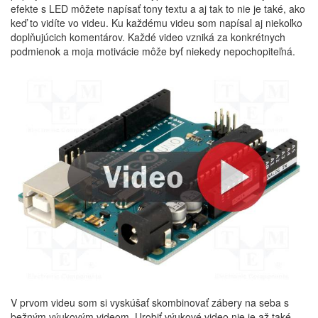
efekte s LED môžete napísať tony textu a aj tak to nie je také, ako
keď to vidíte vo videu. Ku každému videu som napísal aj niekoľko
doplňujúcich komentárov. Každé video vzniká za konkrétnych
podmienok a moja motivácie môže byť niekedy nepochopiteľná.
V prvom videu som si vyskúšať skombinovať zábery na seba s
bežným výukovým videom. Urobiť výukové video nie je až také