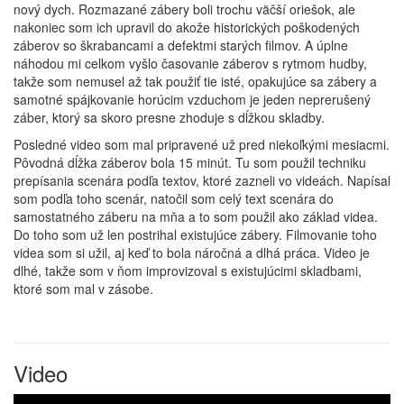
nový dych. Rozmazané zábery boli trochu väčší oriešok, ale
nakoniec som ich upravil do akože historických poškodených
záberov so škrabancami a defektmi starých filmov. A úplne
náhodou mi celkom vyšlo časovanie záberov s rytmom hudby,
takže som nemusel až tak použiť tie isté, opakujúce sa zábery a
samotné spájkovanie horúcim vzduchom je jeden neprerušený
záber, ktorý sa skoro presne zhoduje s dĺžkou skladby.
Posledné video som mal pripravené už pred niekoľkými mesiacmi.
Pôvodná dĺžka záberov bola 15 minút. Tu som použil techniku
prepísania scenára podľa textov, ktoré zazneli vo videách. Napísal
som podľa toho scenár, natočil som celý text scenára do
samostatného záberu na mňa a to som použil ako základ videa.
Do toho som už len postrihal existujúce zábery. Filmovanie toho
videa som si užil, aj keď to bola náročná a dlhá práca. Video je
dlhé, takže som v ňom improvizoval s existujúcimi skladbami,
ktoré som mal v zásobe.
Video