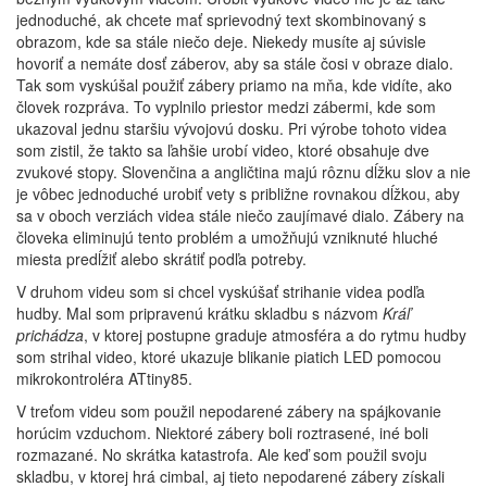
jednoduché, ak chcete mať sprievodný text skombinovaný s
obrazom, kde sa stále niečo deje. Niekedy musíte aj súvisle
hovoriť a nemáte dosť záberov, aby sa stále čosi v obraze dialo.
Tak som vyskúšal použiť zábery priamo na mňa, kde vidíte, ako
človek rozpráva. To vyplnilo priestor medzi zábermi, kde som
ukazoval jednu staršiu vývojovú dosku. Pri výrobe tohoto videa
som zistil, že takto sa ľahšie urobí video, ktoré obsahuje dve
zvukové stopy. Slovenčina a angličtina majú rôznu dĺžku slov a nie
je vôbec jednoduché urobiť vety s približne rovnakou dĺžkou, aby
sa v oboch verziách videa stále niečo zaujímavé dialo. Zábery na
človeka eliminujú tento problém a umožňujú vzniknuté hluché
miesta predĺžiť alebo skrátiť podľa potreby.
V druhom videu som si chcel vyskúšať strihanie videa podľa
hudby. Mal som pripravenú krátku skladbu s názvom
Kráľ
prichádza
, v ktorej postupne graduje atmosféra a do rytmu hudby
som strihal video, ktoré ukazuje blikanie piatich LED pomocou
mikrokontroléra ATtiny85.
V treťom videu som použil nepodarené zábery na spájkovanie
horúcim vzduchom. Niektoré zábery boli roztrasené, iné boli
rozmazané. No skrátka katastrofa. Ale keď som použil svoju
skladbu, v ktorej hrá cimbal, aj tieto nepodarené zábery získali