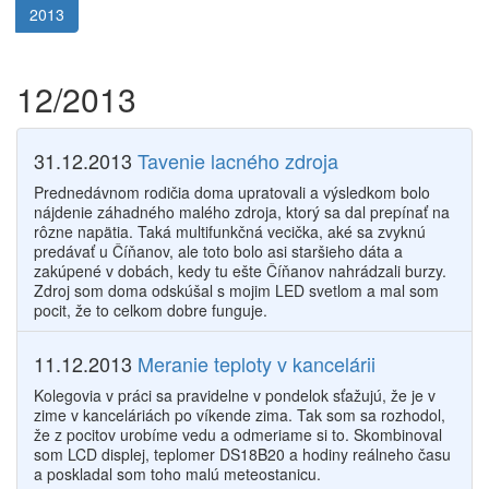
2013
12/2013
31.12.2013
Tavenie lacného zdroja
Prednedávnom rodičia doma upratovali a výsledkom bolo
nájdenie záhadného malého zdroja, ktorý sa dal prepínať na
rôzne napätia. Taká multifunkčná vecička, aké sa zvyknú
predávať u Číňanov, ale toto bolo asi staršieho dáta a
zakúpené v dobách, kedy tu ešte Číňanov nahrádzali burzy.
Zdroj som doma odskúšal s mojim LED svetlom a mal som
pocit, že to celkom dobre funguje.
11.12.2013
Meranie teploty v kancelárii
Kolegovia v práci sa pravidelne v pondelok sťažujú, že je v
zime v kanceláriách po víkende zima. Tak som sa rozhodol,
že z pocitov urobíme vedu a odmeriame si to. Skombinoval
som LCD displej, teplomer DS18B20 a hodiny reálneho času
a poskladal som toho malú meteostanicu.