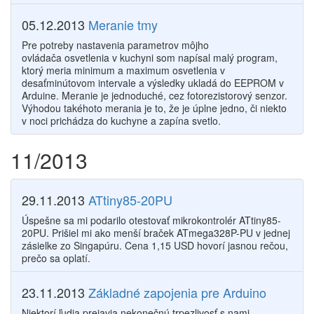
05.12.2013
Meranie tmy
Pre potreby nastavenia parametrov môjho
ovládača osvetlenia v kuchyni som napísal malý program,
ktorý meria minimum a maximum osvetlenia v
desaťminútovom intervale a výsledky ukladá do EEPROM v
Arduine. Meranie je jednoduché, cez fotorezistorový senzor.
Výhodou takéhoto merania je to, že je úplne jedno, či niekto
v noci prichádza do kuchyne a zapína svetlo.
11/2013
29.11.2013
ATtiny85-20PU
Úspešne sa mi podarilo otestovať mikrokontrolér ATtiny85-
20PU. Prišiel mi ako menší braček ATmega328P-PU v jednej
zásielke zo Singapúru. Cena 1,15 USD hovorí jasnou rečou,
prečo sa oplatí.
23.11.2013
Základné zapojenia pre Arduino
Niektorí ľudia prejavia nekonečnú trpezlivosť s nami