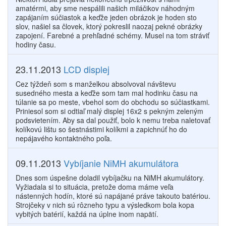
amatérmi, aby sme nespálili našich miláčikov náhodným
zapájaním súčiastok a keďže jeden obrázok je hoden sto
slov, našiel sa človek, ktorý pokreslil naozaj pekné obrázky
zapojení. Farebné a prehľadné schémy. Musel na tom stráviť
hodiny času.
23.11.2013
LCD displej
Cez týždeň som s manželkou absolvoval návštevu
susedného mesta a keďže som tam mal hodinku času na
túlanie sa po meste, vbehol som do obchodu so súčiastkami.
Priniesol som si odtiaľ malý displej 16x2 s pekným zeleným
podsvietením. Aby sa dal použiť, bolo k nemu treba naletovať
kolíkovú lištu so šestnástimi kolíkmi a zapichnúť ho do
nepájavého kontaktného poľa.
09.11.2013
Vybíjanie NiMH akumulátora
Dnes som úspešne doladil vybíjačku na NiMH akumulátory.
Vyžiadala si to situácia, pretože doma máme veľa
nástenných hodín, ktoré sú napájané práve takouto batériou.
Strojčeky v nich sú rôzneho typu a výsledkom bola kopa
vybitých batérií, každá na úplne inom napätí.