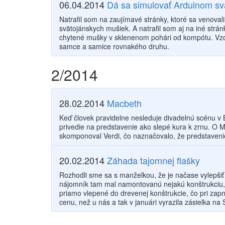
06.04.2014
Dá sa simulovať Arduinom s
Natrafil som na zaujímavé stránky, ktoré sa venoval
svätojánskych mušiek. A natrafil som aj na iné strá
chytené mušky v sklenenom pohári od kompótu. Vzor
samce a samice rovnakého druhu.
2/2014
28.02.2014
Macbeth
Keď človek pravidelne nesleduje divadelnú scénu v Ba
privedie na predstavenie ako slepé kura k zrnu. O 
skomponoval Verdi, čo naznačovalo, že predstaveni
20.02.2014
Záhada tajomnej flašky
Rozhodli sme sa s manželkou, že je načase vylepšiť 
nájomník tam mal namontovanú nejakú konštrukciu, v 
priamo vlepené do drevenej konštrukcie, čo pri zapn
cenu, než u nás a tak v januári vyrazila zásielka na