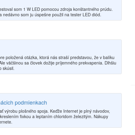
 Testoval som 1 W LED pomocou zdroja konštantného prúdu.
á a nedávno som ju úspešne použil na tester LED diód.
re položená otázka, ktorá nás straší predstavou, že v balíku
Ale väčšinou sa človek dožije príjemného prekvapenia. Dlhšiu
 skúsil.
mácich podmienkach
 výrobu plošného spoja. Keďže Internet je plný návodov,
 kreslením fixkou a leptaním chloridom železitým. Nákupy
ernete.