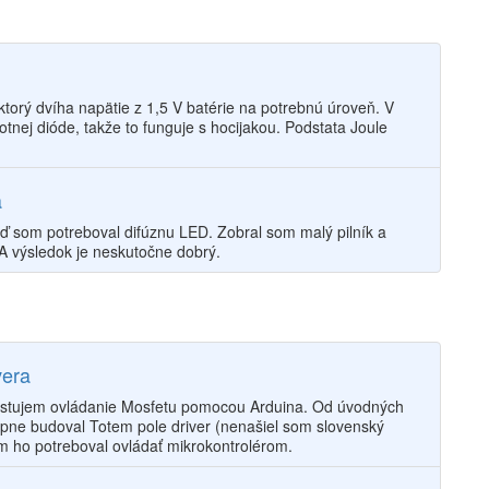
torý dvíha napätie z 1,5 V batérie na potrebnú úroveň. V
nej dióde, takže to funguje s hocijakou. Podstata Joule
a
ď som potreboval difúznu LED. Zobral som malý pilník a
 A výsledok je neskutočne dobrý.
vera
. Testujem ovládanie Mosfetu pomocou Arduina. Od úvodných
pne budoval Totem pole driver (nenašiel som slovenský
om ho potreboval ovládať mikrokontrolérom.