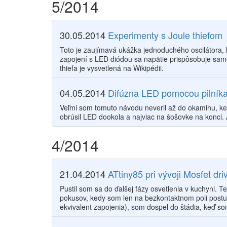
5/2014
30.05.2014
Experimenty s Joule thiefom
Toto je zaujímavá ukážka jednoduchého oscilátora, k
zapojení s LED diódou sa napätie prispôsobuje samot
thiefa je vysvetlená na Wikipédii.
04.05.2014
Difúzna LED pomocou pilník
Veľmi som tomuto návodu neveril až do okamihu, ke
obrúsil LED dookola a najviac na šošovke na konci.
4/2014
21.04.2014
ATtiny85 pri vývoji Mosfet dri
Pustil som sa do ďalšej fázy osvetlenia v kuchyni
pokusov, kedy som len na bezkontaktnom poli postu
ekvivalent zapojenia), som dospel do štádia, keď s