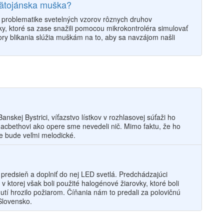
vätojánska muška?
i problematike svetelných vzorov rôznych druhov
nky, ktoré sa zase snažili pomocou mikrokontroléra simulovať
y blikania slúžia muškám na to, aby sa navzájom našli
nskej Bystrici, víťazstvo lístkov v rozhlasovej súťaži ho
Macbethovi ako opere sme nevedeli nič. Mimo faktu, že ho
e bude veľmi melodické.
predsieň a doplniť do nej LED svetlá. Predchádzajúci
ktorej však boli použité halogénové žiarovky, ktoré boli
utí hrozilo požiarom. Číňania nám to predali za polovičnú
 Slovensko.