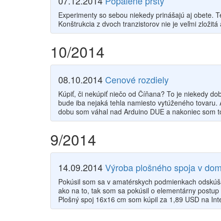
07.12.2014
Popálené prsty
Experimenty so sebou niekedy prinášajú aj obete.
Konštrukcia z dvoch tranzistorov nie je veľmi zložit
10/2014
08.10.2014
Cenové rozdiely
Kúpiť, či nekúpiť niečo od Číňana? To je niekedy dob
bude iba nejaká tehla namiesto vytúženého tovaru. 
dobu som váhal nad Arduino DUE a nakoniec som to
9/2014
14.09.2014
Výroba plošného spoja v do
Pokúsil som sa v amatérskych podmienkach odskúšať
ako na to, tak som sa pokúsil o elementárny postup
Plošný spoj 16x16 cm som kúpil za 1,89 USD na Int