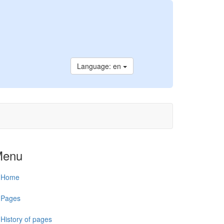
Language: en
Menu
Home
Pages
History of pages