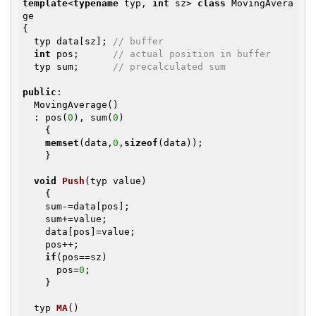
template
<
typename
 typ, 
int
 sz> 
class
 MovingAvera
ge

{

  typ data[sz]; 
// buffer
int
 pos;      
// actual position in buffer
  typ sum;      
// precalculated sum
public
:

  MovingAverage()

  : pos(
0
), sum(
0
)

    {

memset
(data,
0
,
sizeof
(data));

    }

void
Push
(typ value)
{

    sum-=data[pos];  

    sum+=value;

    data[pos]=value;

    pos++;

if
(pos==sz)

      pos=
0
;

    }

typ 
MA
()