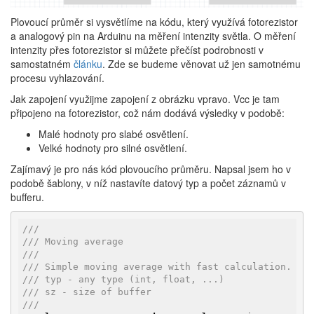
Plovoucí průměr si vysvětlíme na kódu, který využívá fotorezistor
a analogový pin na Arduinu na měření intenzity světla. O měření
intenzity přes fotorezistor si můžete přečíst podrobnosti v
samostatném
článku
. Zde se budeme věnovat už jen samotnému
procesu vyhlazování.
Jak zapojení využijme zapojení z obrázku vpravo. Vcc je tam
připojeno na fotorezistor, což nám dodává výsledky v podobě:
Malé hodnoty pro slabé osvětlení.
Velké hodnoty pro silné osvětlení.
Zajímavý je pro nás kód plovoucího průměru. Napsal jsem ho v
podobě šablony, v níž nastavíte datový typ a počet záznamů v
bufferu.
///
/// Moving average
///
/// Simple moving average with fast calculation.
/// typ - any type (int, float, ...)
/// sz - size of buffer
///