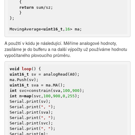
{

return
 sum/sz;

    }

};

MovingAverage<
uint16_t
,
16
> ma;
A použití v kódu je následující. Měříme analogové hodnoty,
zasíláme je do bufferu a na další výpočty už používáme hodnotu
vypočítaného plovoucího průměru.
void
loop
()
uint16_t
 sv = analogRead(A0);

uint16_t
int
 svc=constrain(sva,
100
,
900
int
 m=
map
(svc,
100
,
900
,
0
,
255
);

Serial.print(sv);

Serial.print(
", "
);

Serial.print(sva);

Serial.print(
", "
);

Serial.print(svc);

Serial.print(
", "
);

Serial.print(m);
