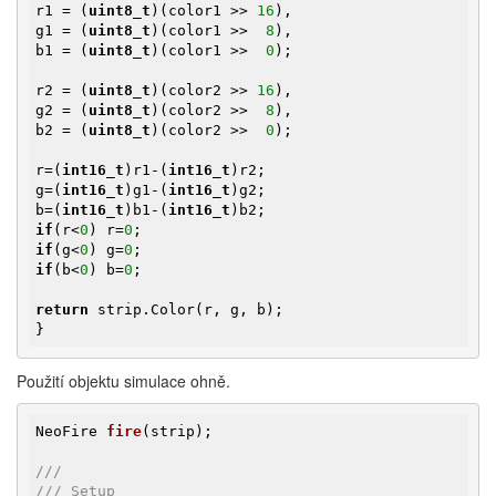
r1 = (
uint8_t
)(color1 >> 
16
),

g1 = (
uint8_t
)(color1 >>  
8
),

b1 = (
uint8_t
)(color1 >>  
0
);

r2 = (
uint8_t
)(color2 >> 
16
),

g2 = (
uint8_t
)(color2 >>  
8
),

b2 = (
uint8_t
)(color2 >>  
0
);

r=(
int16_t
)r1-(
int16_t
)r2;

g=(
int16_t
)g1-(
int16_t
)g2;

b=(
int16_t
)b1-(
int16_t
if
(r<
0
) r=
0
if
(g<
0
) g=
0
if
(b<
0
) b=
0
;

return
 strip.Color(r, g, b);

}
Použití objektu simulace ohně.
NeoFire 
fire
(strip)
;

///
/// Setup