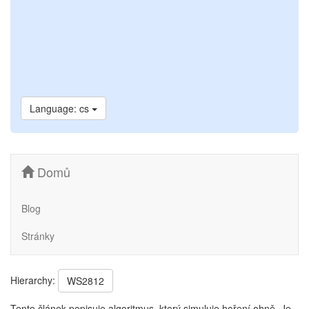
Language: cs
Domů
Blog
Stránky
Hierarchy:
WS2812
Tento článek popisuje algoritmus, který simuluje hoření ohně. Je