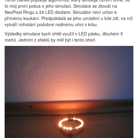
to můj první pokus o jeho simulaci. Simulace se zkouší na
NeoPixel Ringu s 24 LED diodami. Simulátor není určen k
přímému koukání. Předpokládá se jeho umístění u bílé zdi, na níž
vytváří mihotání podobné reálnému ohni v krbu.
Výsledky simulace bych chtěl využít v LED pásku, dlouhém 5
metrů. Jedním z efektů by měl být i tento oheň.