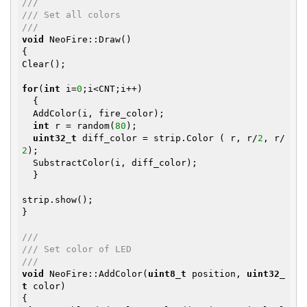
///
/// Set all colors
///
void
 NeoFire::Draw()

{

Clear();

for
(
int
 i=
0
;i<CNT;i++)

  {

  AddColor(i, fire_color);

int
 r = random(
80
);

uint32_t
 diff_color = strip.Color ( r, r/
2
, r/
2
);

  SubstractColor(i, diff_color);

  }

strip.show();

}

///
/// Set color of LED
///
void
 NeoFire::AddColor(
uint8_t
 position, 
uint32_
t
 color)
