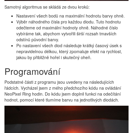
Samotný algoritmus se skládá ze dvou kroků:
Nastavení všech bodů na maximální hodnotu barvy ohně.
Výběr náhodného čísla pro každou diodu. Tuto hodnotu
odečteme od maximální hodnoty ohně. Náhodné číslo
vybíráme tak, abychom vytvořili širší rozsah tmavších
odstínů původní barvy.
Po nastavení všech diod následuje krátký časový úsek s
nepravidelnou délkou, který zpomaluje efekt na rychlost,
jakou by přibližně hořel i skutečný oheň.
Programování
Podstatné části z programu jsou uvedeny na následujících
řádcích. Vycházel jsem z mého předchozího kódu na ovládání
NeoPixel Ring hodin. Do kódu jsem doplnil funkci na odečítání
hodnot, pomocí které tlumíme barvu na jednotlivých diodách.