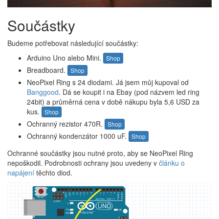
Součástky
Budeme potřebovat následující součástky:
Arduino Uno alebo Mini.
Shop
Breadboard.
Shop
NeoPixel Ring s 24 diodami. Já jsem můj kupoval od​
Banggood
. Dá se koupit i na Ebay (pod názvem led ring
24bit) a průměrná cena v době nákupu byla 5,6 USD za
kus.
Shop
Ochranný rezistor 470R.
Shop
Ochranný kondenzátor 1000 uF.
Shop
Ochranné součástky jsou nutné proto, aby se NeoPixel Ring
nepoškodil. Podrobnosti ochrany jsou uvedeny v
článku o
napájení
těchto diod.