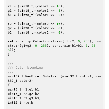
r1 = (
uint8_t
)(color1 >> 
16
),

g1 = (
uint8_t
)(color1 >>  
8
),

b1 = (
uint8_t
)(color1 >>  
0
);

r2 = (
uint8_t
)(color2 >> 
16
),

g2 = (
uint8_t
)(color2 >>  
8
),

b2 = (
uint8_t
)(color2 >>  
0
);

return
 strip.Color(constrain(r1+r2, 
0
, 
255
), con
strain(g1+g2, 
0
, 
255
), constrain(b1+b2, 
0
, 
25
5
));

}

///
/// Color blending
///
uint32_t
 NeoFire::Substract(
uint32_t
 color1, 
uin
t32_t
 color2)

uint8_t
uint8_t
uint8_t
int16_t
 r,g,b;
