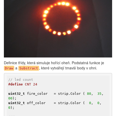
Definice třídy, která simuluje hořící oheň. Podstatná funkce je
a
, které vytvářejí tmavší body v ohni.
Draw
Substract
// led count
#
define
 CNT 24
uint32_t
 fire_color   = strip.Color ( 
80
,  
35
,  
00
uint32_t
 off_color    = strip.Color (  
0
,  
0
,  
0
);
