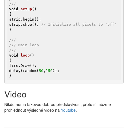
///
void
setup
()
{

strip.begin();

strip.show(); 
// Initialize all pixels to 'off'
}

///
/// Main loop
///
void
loop
()
{

fire.Draw();

delay(random(
50
,
150
));

}
Video
Nikdo nemá takovou dobrou představivost, proto si můžete
prohlédnout výsledné video na
Youtube
.