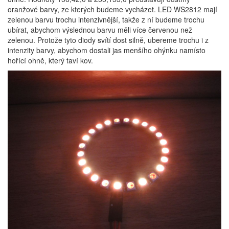
oranžové barvy, ze kterých budeme vycházet. LED WS2812 mají
zelenou barvu trochu intenzivnější, takže z ní budeme trochu
ubírat, abychom výslednou barvu měli více červenou než
zelenou. Protože tyto diody svítí dost silně, ubereme trochu i z
intenzity barvy, abychom dostali jas menšího ohýnku namísto
hořící ohně, který taví kov.