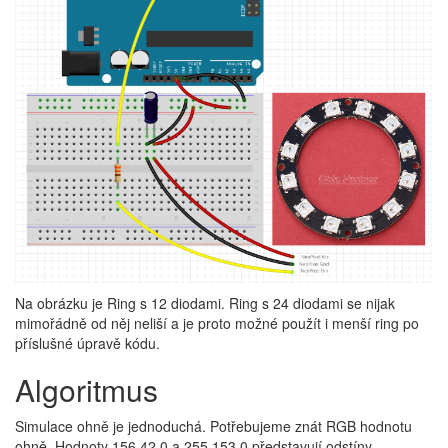
Na obrázku je Ring s 12 diodami. Ring s 24 diodami se nijak
mimořádně od něj neliší a je proto možné použít i menší ring po
příslušné úpravě kódu.
Algoritmus
Simulace ohně je jednoduchá. Potřebujeme znát RGB hodnotu
ohně. Hodnoty 156,42,0 a 255,153,0 představují odstíny