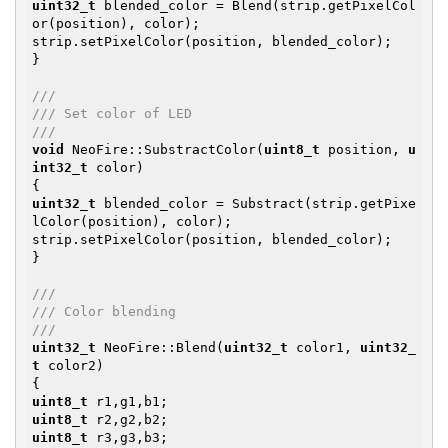
uint32_t
 blended_color = Blend(strip.getPixelCol
or(position), color);

strip.setPixelColor(position, blended_color);

}

///
/// Set color of LED
///
void
 NeoFire::SubstractColor(
uint8_t
 position, 
u
int32_t
 color)

uint32_t
 blended_color = Substract(strip.getPixe
lColor(position), color);

strip.setPixelColor(position, blended_color);

}

///
/// Color blending
///
uint32_t
 NeoFire::Blend(
uint32_t
 color1, 
uint32_
t
 color2)

uint8_t
uint8_t
uint8_t
 r3,g3,b3;
