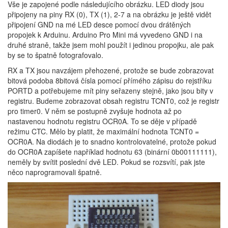
Vše je zapojené podle následujícího obrázku. LED diody jsou
připojeny na piny RX (0), TX (1), 2-7 a na obrázku je ještě vidět
připojení GND na mé LED desce pomocí dvou drátěných
propojek k Arduinu. Arduino Pro Mini má vyvedeno GND i na
druhé straně, takže jsem mohl použít i jedinou propojku, ale pak
by se to špatně fotografovalo.
RX a TX jsou navzájem přehozené, protože se bude zobrazovat
bitová podoba 8bitová čísla pomocí přímého zápisu do rejstříku
PORTD a potřebujeme mít piny seřazeny stejně, jako jsou bity v
registru. Budeme zobrazovat obsah registru TCNT0, což je registr
pro timer0. V něm se postupně zvyšuje hodnota až po
nastavenou hodnotu registru OCR0A. To se děje v případě
režimu CTC. Mělo by platit, že maximální hodnota TCNT0 =
OCR0A. Na diodách je to snadno kontrolovatelné, protože pokud
do OCR0A zapíšete například hodnotu 63 (binární 0b00111111),
neměly by svítit poslední dvě LED. Pokud se rozsvítí, pak jste
něco naprogramovali špatně.