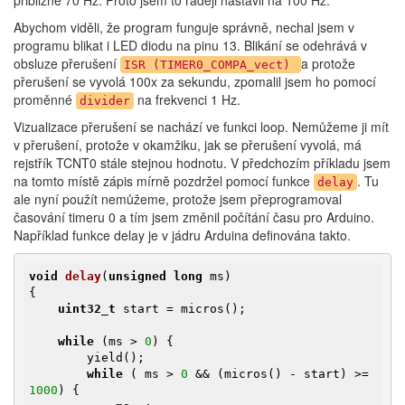
přibližně 70 Hz. Proto jsem to raději nastavil na 100 Hz.
Abychom viděli, že program funguje správně, nechal jsem v
programu blikat i LED diodu na pinu 13. Blikání se odehrává v
obsluze přerušení
a protože
ISR (TIMER0_COMPA_vect)
přerušení se vyvolá 100x za sekundu, zpomalil jsem ho pomocí
proměnné
na frekvenci 1 Hz.
divider
Vizualizace přerušení se nachází ve funkci loop. Nemůžeme ji mít
v přerušení, protože v okamžiku, jak se přerušení vyvolá, má
rejstřík TCNT0 stále stejnou hodnotu. V předchozím příkladu jsem
na tomto místě zápis mírně pozdržel pomocí funkce
. Tu
delay
ale nyní použít nemůžeme, protože jsem přeprogramoval
časování timeru 0 a tím jsem změnil počítání času pro Arduino.
Například funkce delay je v jádru Arduina definována takto.
void
delay
(
unsigned
long
 ms)
{

uint32_t
 start = micros();

while
 (ms > 
0
) {

        yield();

while
 ( ms > 
0
 && (micros() - start) >= 
1000
) {
