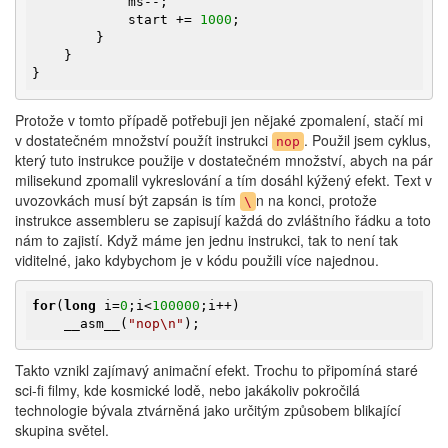
            ms--;

            start += 
1000
;

        }

    }

}
Protože v tomto případě potřebuji jen nějaké zpomalení, stačí mi
v dostatečném množství použít instrukci
. Použil jsem cyklus,
nop
který tuto instrukce použije v dostatečném množství, abych na pár
milisekund zpomalil vykreslování a tím dosáhl kýžený efekt. Text v
uvozovkách musí být zapsán is tím
n na konci, protože
\
instrukce assembleru se zapisují každá do zvláštního řádku a toto
nám to zajistí. Když máme jen jednu instrukci, tak to není tak
viditelné, jako kdybychom je v kódu použili více najednou.
for
(
long
 i=
0
;i<
100000
;i++)

    __asm__(
"nop\n"
);
Takto vznikl zajímavý animační efekt. Trochu to připomíná staré
sci-fi filmy, kde kosmické lodě, nebo jakákoliv pokročilá
technologie bývala ztvárněná jako určitým způsobem blikající
skupina světel.