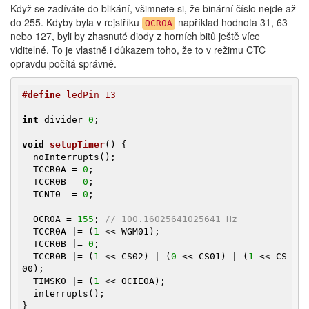
Když se zadíváte do blikání, všimnete si, že binární číslo nejde až
do 255. Kdyby byla v rejstříku
například hodnota 31, 63
OCR0A
nebo 127, byli by zhasnuté diody z horních bitů ještě více
viditelné. To je vlastně i důkazem toho, že to v režimu CTC
opravdu počítá správně.
#
define
 ledPin 13
int
 divider=
0
;

void
setupTimer
()
{

  noInterrupts();

  TCCR0A = 
0
;

  TCCR0B = 
0
;

  TCNT0  = 
0
;

  OCR0A = 
155
; 
// 100.16025641025641 Hz
  TCCR0A |= (
1
 << WGM01);

  TCCR0B |= 
0
;

  TCCR0B |= (
1
 << CS02) | (
0
 << CS01) | (
1
 << CS
00);

  TIMSK0 |= (
1
 << OCIE0A);

  interrupts();

}
