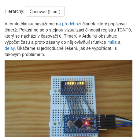
Hierarchy:
Časovač (timer)
V tomto článku navážeme na
předchozí
článek, který popisoval
timer2. Pokusíme se o stejnou vizualizaci činnosti registru TCNT0,
který se nachází v časovači 0. Timer0 v Arduinu obsluhuje
výpočet času a proto zásahy do něj ovlivňují i funkce
millis
a
delay
. Ukážeme si jednoduché řešení, jak se vypořádat i s
takovým problémem.