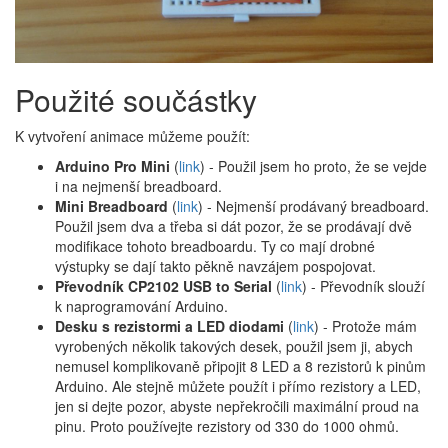
Použité součástky
K vytvoření animace můžeme použít:
Arduino Pro Mini
(
link
) - Použil jsem ho proto, že se vejde
i na nejmenší breadboard.
Mini Breadboard
(
link
) - Nejmenší prodávaný breadboard.
Použil jsem dva a třeba si dát pozor, že se prodávají dvě
modifikace tohoto breadboardu. Ty co mají drobné
výstupky se dají takto pěkně navzájem pospojovat.
Převodník CP2102 USB to Serial
(
link
) - Převodník slouží
k naprogramování Arduino.
Desku s rezistormi a LED diodami
(
link
) - Protože mám
vyrobených několik takových desek, použil jsem ji, abych
nemusel komplikovaně připojit 8 LED a 8 rezistorů k pinům
Arduino. Ale stejně můžete použít i přímo rezistory a LED,
jen si dejte pozor, abyste nepřekročili maximální proud na
pinu. Proto používejte rezistory od 330 do 1000 ohmů.