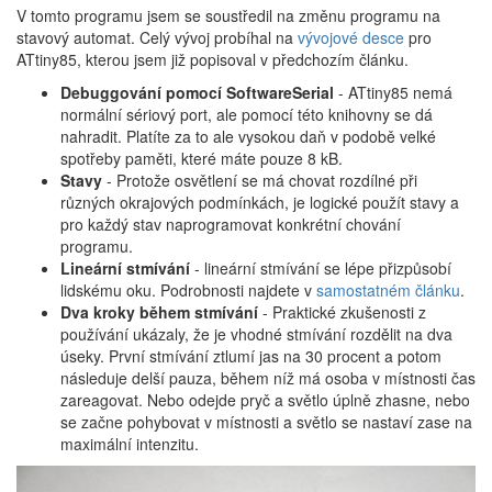
V tomto programu jsem se soustředil na změnu programu na
stavový automat. Celý vývoj probíhal na
vývojové desce
pro
ATtiny85, kterou jsem již popisoval v předchozím článku.
​Debuggování pomocí SoftwareSerial
- ATtiny85 nemá
normální sériový port, ale pomocí této knihovny se dá
nahradit. Platíte za to ale vysokou daň v podobě velké
spotřeby paměti, které máte pouze 8 kB.
Stavy
- Protože osvětlení se má chovat rozdílné při
různých okrajových podmínkách, je logické použít stavy a
pro každý stav naprogramovat konkrétní chování
programu.
Lineární stmívání
- lineární stmívání se lépe přizpůsobí
lidskému oku. Podrobnosti najdete v
samostatném článku
.
Dva kroky během stmívání
- Praktické zkušenosti z
používání ukázaly, že je vhodné stmívání rozdělit na dva
úseky. První stmívání ztlumí jas na 30 procent a potom
následuje delší pauza, během níž má osoba v místnosti čas
zareagovat. Nebo odejde pryč a světlo úplně zhasne, nebo
se začne pohybovat v místnosti a světlo se nastaví zase na
maximální intenzitu.