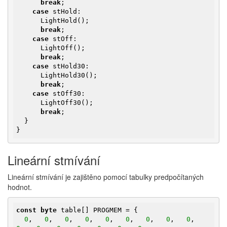
break
;

case
 stHold:

      LightHold();

break
;

case
 stOff:

      LightOff();

break
;

case
 stHold30:

      LightHold30();

break
;

case
 stOff30:

      LightOff30();

break
;

  }

}
Lineární stmívání
Lineární stmívání je zajištěno pomocí tabulky predpočítaných
hodnot.
const
byte
 table[] PROGMEM = {

0
,   
0
,   
0
,   
0
,   
0
,   
0
,   
0
,   
0
,   
0
,   