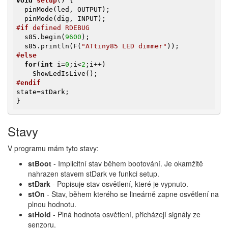
void
setup
()
{               

  pinMode(led, OUTPUT);

#
if
 defined RDEBUG
  s85.begin(
9600
);

  s85.println(F(
"ATtiny85 LED dimmer"
#
else
for
(
int
 i=
0
;i<
2
;i++)

#
endif
state=stDark;

}
Stavy
V programu mám tyto stavy:
stBoot
- Implicitní stav během bootování. Je okamžitě
nahrazen stavem stDark ve funkci setup.
stDark
- Popisuje stav osvětlení, které je vypnuto.
stOn
- Stav, během kterého se lineárně zapne osvětlení na
plnou hodnotu.
stHold
- Plná hodnota osvětlení, přicházejí signály ze
senzoru.