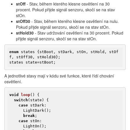
stOff
- Stav, během kterého klesne osvětlení na 30
procent. Pokud přijde signál senzoru, skočí se na stav
stOn.
stOff30
- Stav, během kterého klesne osvětlení na nulu.
Pokud přijde signál senzoru, skočí se na stav stOn.
stHold30
- Stav udržování osvětlení na 30 procent. Pokud
přijde signál senzoru, skočí se na stav stOn.
enum
 states {stBoot, stDark, stOn, stHold, stOf
f, stOff30, stHold30};

states state=stBoot;
​A jednotlivé stavy mají v kódu své funkce, které řídí chování
osvětlení.
void
loop
()
{

switch
(state) {

case
 stDark:

      LightDark();

break
;

case
 stOn:

      LightOn();
