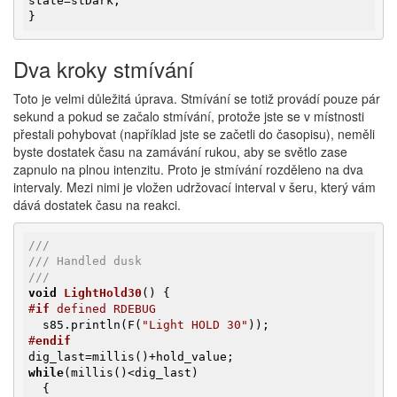
state=stDark;

}
Dva kroky stmívání
Toto je velmi důležitá úprava. Stmívání se totiž provádí pouze pár
sekund a pokud se začalo stmívání, protože jste se v místnosti
přestali pohybovat (například jste se začetli do časopisu), neměli
byste dostatek času na zamávání rukou, aby se světlo zase
zapnulo na plnou intenzitu. Proto je stmívání rozděleno na dva
intervaly. Mezi nimi je vložen udržovací interval v šeru, který vám
dává dostatek času na reakci.
///
/// Handled dusk
///
void
LightHold30
()
#
if
 defined RDEBUG
  s85.println(F(
"Light HOLD 30"
#
endif
while
(millis()<dig_last)

  {
