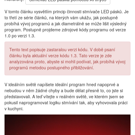
V tomto článku vysvětlím princip činnosti stmívače LED pásků. Je
to třetí ze série článků, na kterých vám ukážu, jak postupně
probíhá vývoj programů a jak diametrálně se může lišit výsledný
program. Postupně projdeme zdrojové kódy programu od verze
1.0 po verzi 1.3.
Tento text popisuje zastaralou verzi kódu. V době psaní
článku byla aktuální verze kódu 1.3. Tato verze je zde
analyzována proto, abyste si mohli podívat, jak probíhá vývoj
programů metodou postupného přibližování.
V ideálním světě napíšete ideální program hned napoprvé a
nebudou v něm žádné chyby a bude dělat přesně to, co jste si
představovali. A teď vítejte v reálném světě, ve kterém jsem se
pokusil naprogramovat logiku stmívání tak, aby vyhovovala práci
v kuchyni.