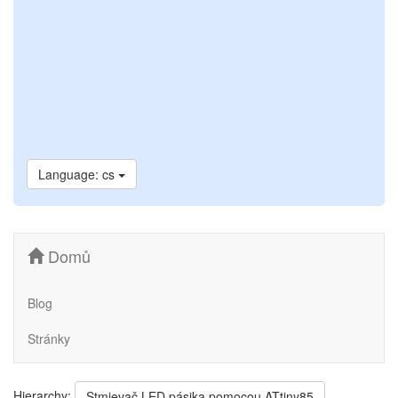
Language: cs
Domů
Blog
Stránky
Hierarchy:
Stmievač LED pásika pomocou ATtiny85