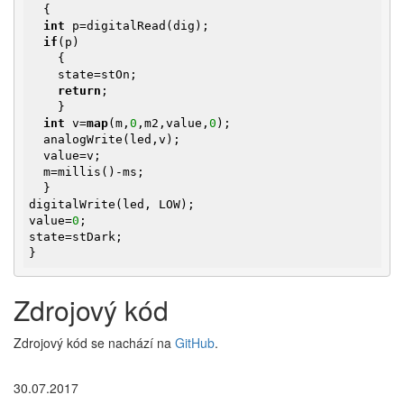
  {

int
 p=digitalRead(dig);

if
(p)

    {

    state=stOn;

return
;

    }

int
 v=
map
(m,
0
,m2,value,
0
); 

  analogWrite(led,v);

  value=v;

  m=millis()-ms;

  }

digitalWrite(led, LOW);

value=
0
;

state=stDark;

}
Zdrojový kód
Zdrojový kód se nachází na
GitHub
.
30.07.2017