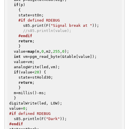
if
(p)

    {

    state=stOn;

#
if
 defined RDEBUG
      s85.print(F(
"Signal break at "
));

//s85.println(value);
#
endif
return
;

    }

  value=
map
(m,
0
,m2,
255
,
0
); 

int
 vm=pgm_read_byte(&table[value]);

  value=vm;

  analogWrite(led,vm);

if
(value<
20
) {

    state=stHold30;

return
;

    }

  m=millis()-ms;

  }

digitalWrite(led, LOW);

value=
0
#
if
 defined RDEBUG
  s85.println(F(
"Dark"
#
endif