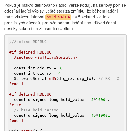
Pokud je makro definováno (ladící verze kódu), na sériový port se
odesílají ladící výpisy. Ještě stojí za zmínku, že během ladění
mám zkrácen interval
na 5 sekund. Je to z
hold_value
praktických důvodů, protože během ladění není důvod čekat
desítky sekund na zhasnutí osvětlení.
//#define RDEBUG
#
if
 defined RDEBUG
#
include
 <SoftwareSerial.h>
const
int
dig_t
x = 
3
;

const
int
 dig_rx = 
4
;

SoftwareSerial 
s85
(dig_rx, dig_tx)
; 
// RX, TX
#
endif
#
if
 defined RDEBUG
const
unsigned
long
 hold_value = 
5
*
1000L
#
else
// base hold period
const
unsigned
long
 hold_value = 
45
*
1000L
#
endif