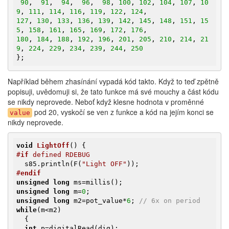
90
,  
91
,  
94
,  
96
,  
98
, 
100
, 
102
, 
104
, 
107
, 
10
9
, 
111
, 
114
, 
116
, 
119
, 
122
, 
124
127
, 
130
, 
133
, 
136
, 
139
, 
142
, 
145
, 
148
, 
151
, 
15
5
, 
158
, 
161
, 
165
, 
169
, 
172
, 
176
180
, 
184
, 
188
, 
192
, 
196
, 
201
, 
205
, 
210
, 
214
, 
21
9
, 
224
, 
229
, 
234
, 
239
, 
244
, 
250
};
Například během zhasínání vypadá kód takto. Když to teď zpětně
popisuji, uvědomuji si, že tato funkce má své mouchy a část kódu
se nikdy neprovede. Neboť když klesne hodnota v proměnné
pod 20, vyskočí se ven z funkce a kód na jejím konci se
value
nikdy neprovede.
void
LightOff
()
#
if
 defined RDEBUG
  s85.println(F(
"Light OFF"
#
endif
unsigned
long
unsigned
long
 m=
0
unsigned
long
 m2=pot_value*
6
; 
// 6x on period
while
(m<m2)

  {

int
 p=digitalRead(dig);
