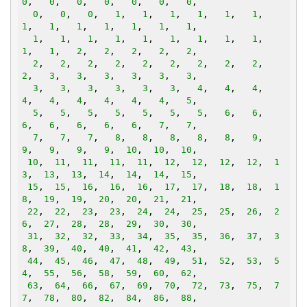
0
,   
0
,   
0
,   
0
,   
0
,   
0
,   
0
,

0
,   
0
,   
0
,   
1
,   
1
,   
1
,   
1
,   
1
,   
1
,   
1
,   
1
,   
1
,   
1
,   
1
,   
1
,   
1
,

1
,   
1
,   
1
,   
1
,   
1
,   
1
,   
1
,   
1
,   
1
,   
1
,   
1
,   
2
,   
2
,   
2
,   
2
,   
2
,

2
,   
2
,   
2
,   
2
,   
2
,   
2
,   
2
,   
2
,   
2
,   
2
,   
3
,   
3
,   
3
,   
3
,   
3
,   
3
,

3
,   
3
,   
3
,   
3
,   
3
,   
3
,   
4
,   
4
,   
4
,   
4
,   
4
,   
4
,   
4
,   
4
,   
4
,   
5
,

5
,   
5
,   
5
,   
5
,   
5
,   
5
,   
5
,   
6
,   
6
,   
6
,   
6
,   
6
,   
6
,   
6
,   
7
,   
7
,

7
,   
7
,   
7
,   
8
,   
8
,   
8
,   
8
,   
8
,   
9
,   
9
,   
9
,   
9
,   
9
,  
10
,  
10
,  
10
,

10
,  
11
,  
11
,  
11
,  
11
,  
12
,  
12
,  
12
,  
12
,  
1
3
,  
13
,  
13
,  
14
,  
14
,  
14
,  
15
,

15
,  
15
,  
16
,  
16
,  
16
,  
17
,  
17
,  
18
,  
18
,  
1
8
,  
19
,  
19
,  
20
,  
20
,  
21
,  
21
,

22
,  
22
,  
23
,  
23
,  
24
,  
24
,  
25
,  
25
,  
26
,  
2
6
,  
27
,  
28
,  
28
,  
29
,  
30
,  
30
,

31
,  
32
,  
32
,  
33
,  
34
,  
35
,  
35
,  
36
,  
37
,  
3
8
,  
39
,  
40
,  
40
,  
41
,  
42
,  
43
,

44
,  
45
,  
46
,  
47
,  
48
,  
49
,  
51
,  
52
,  
53
,  
5
4
,  
55
,  
56
,  
58
,  
59
,  
60
,  
62
,

63
,  
64
,  
66
,  
67
,  
69
,  
70
,  
72
,  
73
,  
75
,  
7
7
,  
78
,  
80
,  
82
,  
84
,  
86
,  
88
,
