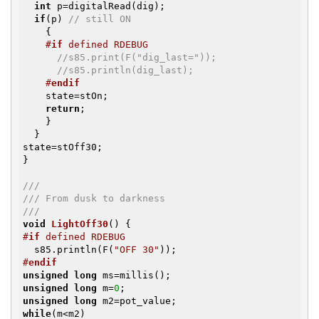
int
 p=digitalRead(dig);

if
(p) 
// still ON
    {

#
if
 defined RDEBUG
//s85.print(F("dig_last="));
//s85.println(dig_last);
#
endif
    state=stOn;

return
;

    }

  }

state=stOff30;

}

///
/// From dusk to darkness
///
void
LightOff30
()
#
if
 defined RDEBUG
  s85.println(F(
"OFF 30"
#
endif
unsigned
long
unsigned
long
 m=
0
unsigned
long
while
(m<m2)
