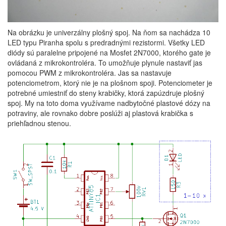
Na obrázku je univerzálny plošný spoj. Na ňom sa nachádza 10
LED typu Piranha spolu s predradnými rezistormi. Všetky LED
diódy sú paralelne pripojené na Mosfet 2N7000, ktorého gate je
ovládaná z mikrokontroléra. To umožňuje plynule nastaviť jas
pomocou PWM z mikrokontroléra. Jas sa nastavuje
potenciometrom, ktorý nie je na plošnom spoji. Potenciometer je
potrebné umiestniť do steny krabičky, ktorá zapúzdruje plošný
spoj. My na toto doma využívame nadbytočné plastové dózy na
potraviny, ale rovnako dobre poslúži aj plastová krabička s
priehľadnou stenou.