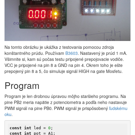
Na tomto obrázku je ukážka z testovania pomocou zdroja
konštantného prúdu. Používam
B3603
. Nastavený je prúd 1 mA.
Všimnite si, kam sú počas testu pripojené prepojovacie vodiče.
VCC je pripojené na pin 8 a GND na pin 4. Okrem toho je ešte
prepojený pin 8 a 5, čo simuluje signál HIGH na gate Mosfetu.
Program
Program je len drobnou úpravou môjho staršieho programu. Na
pine PB2 meria napätie z potenciometra a podľa neho nastavuje
PWM signál na pine PB0. PWM signál je prispôsobený
ľudskému
oku
.
const
int
 led = 
0
const
int