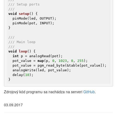
/// Setup ports
///
void
setup
()
{

  pinMode(led, OUTPUT);

  pinMode(pot, INPUT);

}

///
/// Main loop
///
void
loop
()
{

int
 p = analogRead(pot);

  pot_value = 
map
(p, 
0
, 
1023
, 
0
, 
255
);

  pot_value = pgm_read_byte(&table[pot_value]);

  analogWrite(led, pot_value);

  delay(
10
);

}
Zdrojový kód programu sa nachádza na serveri
GitHub
.
03.09.2017