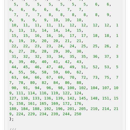
5
,   
5
,   
5
,   
5
,   
5
,   
5
,   
5
,   
6
,   
6
,   
6
,   
6
,   
6
,   
6
,   
6
,   
7
,   
7
,

7
,   
7
,   
7
,   
8
,   
8
,   
8
,   
8
,   
8
,   
9
,   
9
,   
9
,   
9
,   
9
,  
10
,  
10
,  
10
,

10
,  
11
,  
11
,  
11
,  
11
,  
12
,  
12
,  
12
,  
12
,  
1
3
,  
13
,  
13
,  
14
,  
14
,  
14
,  
15
,

15
,  
15
,  
16
,  
16
,  
16
,  
17
,  
17
,  
18
,  
18
,  
1
8
,  
19
,  
19
,  
20
,  
20
,  
21
,  
21
,

22
,  
22
,  
23
,  
23
,  
24
,  
24
,  
25
,  
25
,  
26
,  
2
6
,  
27
,  
28
,  
28
,  
29
,  
30
,  
30
,

31
,  
32
,  
32
,  
33
,  
34
,  
35
,  
35
,  
36
,  
37
,  
3
8
,  
39
,  
40
,  
40
,  
41
,  
42
,  
43
,

44
,  
45
,  
46
,  
47
,  
48
,  
49
,  
51
,  
52
,  
53
,  
5
4
,  
55
,  
56
,  
58
,  
59
,  
60
,  
62
,

63
,  
64
,  
66
,  
67
,  
69
,  
70
,  
72
,  
73
,  
75
,  
7
7
,  
78
,  
80
,  
82
,  
84
,  
86
,  
88
,

90
,  
91
,  
94
,  
96
,  
98
, 
100
, 
102
, 
104
, 
107
, 
10
9
, 
111
, 
114
, 
116
, 
119
, 
122
, 
124
127
, 
130
, 
133
, 
136
, 
139
, 
142
, 
145
, 
148
, 
151
, 
15
5
, 
158
, 
161
, 
165
, 
169
, 
172
, 
176
180
, 
184
, 
188
, 
192
, 
196
, 
201
, 
205
, 
210
, 
214
, 
21
9
, 
224
, 
229
, 
234
, 
239
, 
244
, 
250
};

///