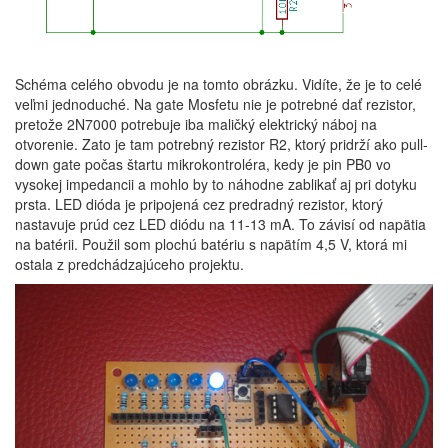
Schéma celého obvodu je na tomto obrázku. Vidíte, že je to celé
veľmi jednoduché. Na gate Mosfetu nie je potrebné dať rezistor,
pretože 2N7000 potrebuje iba maličký elektrický náboj na
otvorenie. Zato je tam potrebný rezistor R2, ktorý pridrží ako pull-
down gate počas štartu mikrokontroléra, kedy je pin PB0 vo
vysokej impedancii a mohlo by to náhodne zablikať aj pri dotyku
prsta. LED dióda je pripojená cez predradný rezistor, ktorý
nastavuje prúd cez LED diódu na 11-13 mA. To závisí od napätia
na batérii. Použil som plochú batériu s napätím 4,5 V, ktorá mi
ostala z predchádzajúceho projektu.