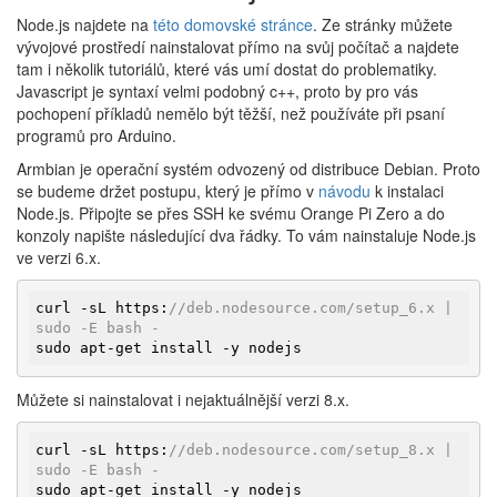
Node.js najdete na
této domovské stránce
. Ze stránky můžete
vývojové prostředí nainstalovat přímo na svůj počítač a najdete
tam i několik tutoriálů, které vás umí dostat do problematiky.
Javascript je syntaxí velmi podobný c++, proto by pro vás
pochopení příkladů nemělo být těžší, než používáte při psaní
programů pro Arduino.
Armbian je operační systém odvozený od distribuce Debian. Proto
se budeme držet postupu, který je přímo v
návodu
k instalaci
Node.js. Připojte se přes SSH ke svému Orange Pi Zero a do
konzoly napište následující dva řádky. To vám nainstaluje Node.js
ve verzi 6.x.
curl -sL https:
//deb.nodesource.com/setup_6.x | 
sudo -E bash -
sudo apt-get install -y nodejs
Můžete si nainstalovat i nejaktuálnější verzi 8.x.
curl -sL https:
//deb.nodesource.com/setup_8.x | 
sudo -E bash -
sudo apt-get install -y nodejs