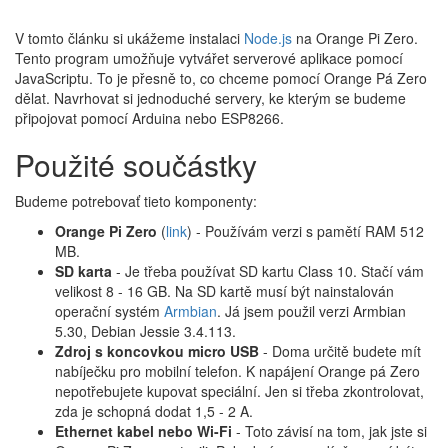
V tomto článku si ukážeme instalaci
Node.js
na Orange Pi Zero.
Tento program umožňuje vytvářet serverové aplikace pomocí
JavaScriptu. To je přesně to, co chceme pomocí Orange Pá Zero
dělat. Navrhovat si jednoduché servery, ke kterým se budeme
připojovat pomocí Arduina nebo ESP8266.
Použité součástky
Budeme potrebovať tieto komponenty:
Orange Pi Zero
(
link
) - Používám verzi s pamětí RAM 512
MB.
SD karta
- Je třeba používat SD kartu Class 10. Stačí vám
velikost 8 - 16 GB. Na SD kartě musí být nainstalován
operační systém
Armbian
. Já jsem použil verzi Armbian
5.30, Debian Jessie 3.4.113.
Zdroj s koncovkou micro USB
- Doma určitě budete mít
nabíječku pro mobilní telefon. K napájení Orange pá Zero
nepotřebujete kupovat speciální. Jen si třeba zkontrolovat,
zda je schopná dodat 1,5 - 2 A.
Ethernet kabel nebo Wi-Fi
- Toto závisí na tom, jak jste si