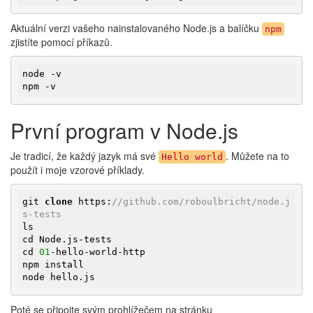
Aktuální verzi vašeho nainstalovaného Node.js a balíčku
npm
zjistíte pomocí příkazů.
node -v

npm -v
První program v Node.js
Je tradicí, že každý jazyk má své
. Můžete na to
Hello world
použít i moje vzorové příklady.
git 
clone
 https:
//github.com/roboulbricht/node.j
s-tests
ls

cd Node.js-tests

cd 
01
-hello-world-http

npm install

node hello.js
Poté se připojte svým prohlížečem na stránku