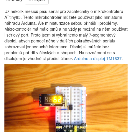
Už několik měsíců píšu seriál pro začátečníky o mikrokontroléru
ATtiny85. Tento mikrokontrolér můžete používat jako miniaturní
náhradu Arduina. Ale miniaturizace sebou přináší i problémy.
Mikrokontrolér má málo pinů a ne vždy je možné na něm používat
i sériový port. Proto jsem si vybral tento malý 7-segmentový
displej, abych pomocí něho v dalších pokračováních seriálu
zobrazoval jednoduché informace. Displej si můžete bez
problémů pořídit v čínských e-shopech. Na seznámení se s
displejem je vhodné si přečíst článek
Arduino a displej TM1637
.