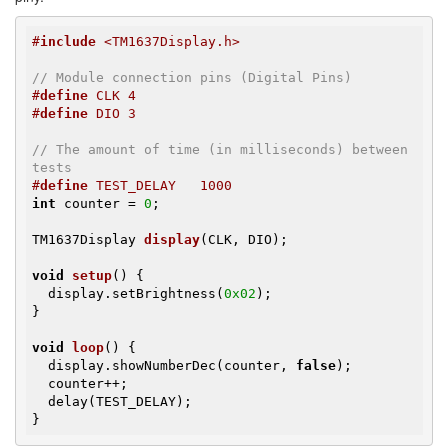
#
include
 <TM1637Display.h>
// Module connection pins (Digital Pins)
#
define
 CLK 4
#
define
 DIO 3
// The amount of time (in milliseconds) between 
tests
#
define
 TEST_DELAY   1000
int
 counter = 
0
;

TM1637Display 
display
(CLK, DIO)
;

void
setup
()
{

  display.setBrightness(
0x02
);

}

void
loop
()
{

  display.showNumberDec(counter, 
false
);

  counter++;

  delay(TEST_DELAY);

}