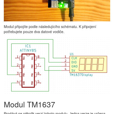
Modul připojíte podle následujícího schématu. K připojení
potřebujete pouze dva datové vodiče.
Modul TM1637
Prodává se několik verzí tohoto modulu. Jedna verze je určena