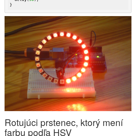
}
Rotujúci prstenec, ktorý mení
farbu podľa HSV