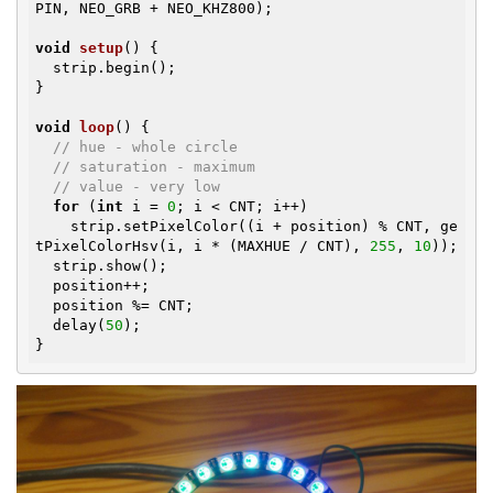
PIN, NEO_GRB + NEO_KHZ800);

void
setup
()
{

  strip.begin();

}

void
loop
()
{

// hue - whole circle
// saturation - maximum
// value - very low
for
 (
int
 i = 
0
; i < CNT; i++)

    strip.setPixelColor((i + position) % CNT, ge
tPixelColorHsv(i, i * (MAXHUE / CNT), 
255
, 
10
));

  strip.show();

  position++;

  position %= CNT;

  delay(
50
);

}