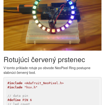
Rotujúci červený prstenec
V tomto príklade rotuje po obvode NeoPixel Ring postupne
slabnúci červený bod.
#
include
 <Adafruit_NeoPixel.h>
#
include
 "hsv.h"
// data pin
#
define
 PIN 6
// led count