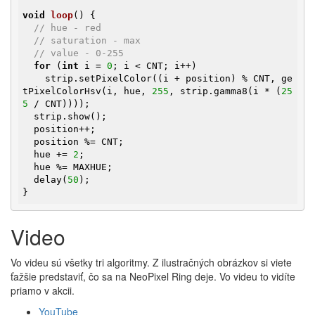
void
loop
()
{

// hue - red
// saturation - max
// value - 0-255
for
 (
int
 i = 
0
; i < CNT; i++)

    strip.setPixelColor((i + position) % CNT, ge
tPixelColorHsv(i, hue, 
255
, strip.gamma8(i * (
25
5
 / CNT))));

  strip.show();

  position++;

  position %= CNT;

  hue += 
2
;

  hue %= MAXHUE;

  delay(
50
);

}
Video
Vo videu sú všetky tri algoritmy. Z ilustračných obrázkov si viete
ťažšie predstaviť, čo sa na NeoPixel Ring deje. Vo videu to vidíte
priamo v akcii.
YouTube