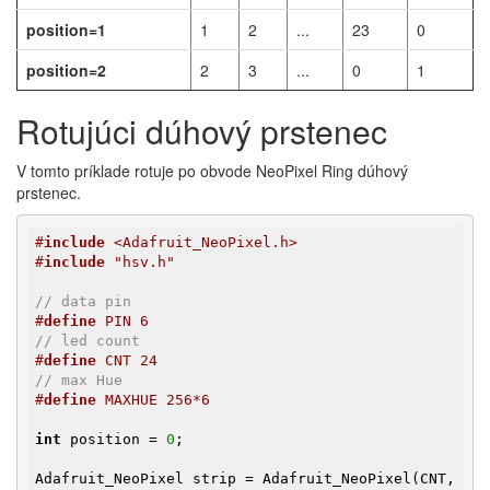
position=1
1
2
...
23
0
position=2
2
3
...
0
1
Rotujúci dúhový prstenec
V tomto príklade rotuje po obvode NeoPixel Ring dúhový
prstenec.
#
include
 <Adafruit_NeoPixel.h>
#
include
 "hsv.h"
// data pin
#
define
 PIN 6
// led count
#
define
 CNT 24
// max Hue
#
define
 MAXHUE 256*6
int
 position = 
0
;

Adafruit_NeoPixel strip = Adafruit_NeoPixel(CNT, 