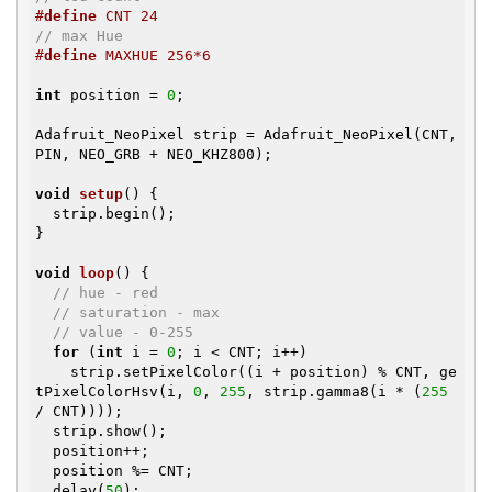
#
define
 CNT 24
// max Hue
#
define
 MAXHUE 256*6
int
 position = 
0
;

Adafruit_NeoPixel strip = Adafruit_NeoPixel(CNT, 
PIN, NEO_GRB + NEO_KHZ800);

void
setup
()
{

  strip.begin();

}

void
loop
()
{

// hue - red
// saturation - max
// value - 0-255
for
 (
int
 i = 
0
; i < CNT; i++)

    strip.setPixelColor((i + position) % CNT, ge
tPixelColorHsv(i, 
0
, 
255
, strip.gamma8(i * (
255
/ CNT))));

  strip.show();

  position++;

  position %= CNT;

  delay(
50
);
