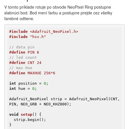
V tomto príklade rotuje po obvode NeoPixel Ring postupne
slabnúci bod. Bod mení farbu a postupne prejde cez všetky
farebné odtiene.
#
include
 <Adafruit_NeoPixel.h>
#
include
 "hsv.h"
// data pin
#
define
 PIN 6
// led count
#
define
 CNT 24
// max Hue
#
define
 MAXHUE 256*6
int
 position = 
0
int
 hue = 
0
;

Adafruit_NeoPixel strip = Adafruit_NeoPixel(CNT, 
PIN, NEO_GRB + NEO_KHZ800);

void
setup
()
{

  strip.begin();

}
