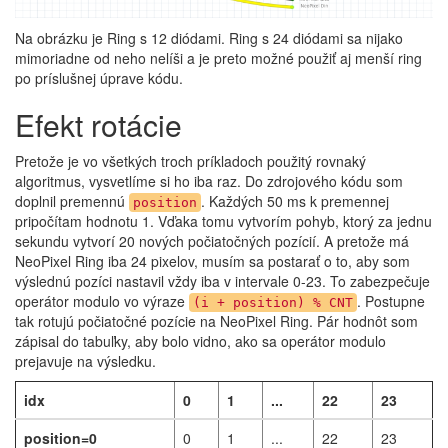
Na obrázku je Ring s 12 diódami. Ring s 24 diódami sa nijako
mimoriadne od neho nelíši a je preto možné použiť aj menší ring
po príslušnej úprave kódu.
Efekt rotácie
Pretože je vo všetkých troch príkladoch použitý rovnaký
algoritmus, vysvetlíme si ho iba raz. Do zdrojového kódu som
doplnil premennú
. Každých 50 ms k premennej
position
pripočítam hodnotu 1. Vďaka tomu vytvorím pohyb, ktorý za jednu
sekundu vytvorí 20 nových počiatočných pozícií. A pretože má
NeoPixel Ring iba 24 pixelov, musím sa postarať o to, aby som
výslednú pozíci nastavil vždy iba v intervale 0-23. To zabezpečuje
operátor modulo vo výraze
. Postupne
(i + position) % CNT
tak rotujú počiatočné pozície na NeoPixel Ring. Pár hodnôt som
zápisal do tabuľky, aby bolo vidno, ako sa operátor modulo
prejavuje na výsledku.
idx
0
1
...
22
23
position=0
0
1
...
22
23