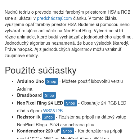
Nudnú teóriu o prevode medzi farebným priestorom HSV a RGB
sme si ukázali v
predchádzajúcom
článku. V tomto článku
využijeme opäť farebný priestor HSV. Budeme si pomocou neho
vytvárať rotujúce animácie na NeoPixel Ring. Vytvoríme si tri
rôzne animácie, ktoré budú vychádzať z jednoduchého algoritmu.
Jednoduchý algoritmus neznamená, že bude výsledok škaredý.
Práve naopak. Aj z jednoduchých algoritmov môžu vzniknúť
zaujímavé efekty.
Použité súčiastky
Arduino Uno
- Môžete použiť ľubovoľnú verziu
Shop
Arduina.
Breadboard
Shop
NeoPixel Ring 24 LED
- Obsahuje 24 RGB LED
Shop
diód s čipom
WS2812B
.
Rezistor 1k
- Rezistor sa pripojí na dátový vstup
Shop
NeoPixel Ringu. Slúži ako ochrana pinu.
Kondenzátor 220 uF
- Kondenzátor sa pripojí
Shop
medzi VCC a GND na NeoPixel Ringu. Slúži na