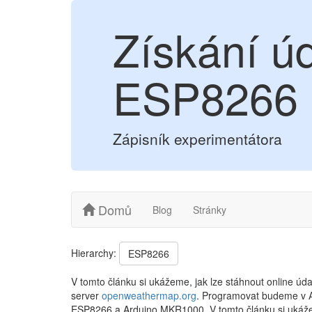
Získání ú
ESP8266
Zápisník experimentátora
Domů
Blog
Stránky
Hierarchy:
ESP8266
V tomto článku si ukážeme, jak lze stáhnout online úd
server
openweathermap.org
. Programovat budeme v Ar
ESP8266 a Arduino MKR1000. V tomto článku si ukážem