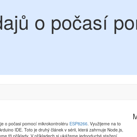
dajů o počasí p
aje o počasi pomocí mikrokontroléru
ESP8266
. Využijeme na to
duino IDE. Toto je druhý článek v sérii, která zahrnuje Node.js,
e tři příklady. V příkladech si ukážeme jednoduché stažení