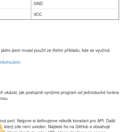
GND
VCC
 jádro jsem musel použít ve třetím příkladu, kde se využívá
ArduinoJson
ich ukázat, jak postupně vyvíjíme program od jednoduché funkce
dnou.
ový port. Nejprve si definujeme několik konstant pro API. Další
, který zde není uveden. Najdete ho na GitHub a obsahuje
h