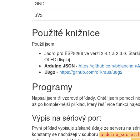
GND
3V3
Použité knižnice
Použil jsem:
Jádro pro ESP8266 ve verzi 2.4.1 a 2.3.0. Starší
OLED displej.
Arduino JSON
-
https://github.com/bblanchon/
U8g2
-
https://github.com/olikraus/u8g2
Programy
Napsal jsem tři vzorové příklady. Chtěl jsem pomocí n
až po komplexnější příklad, který řeší více funkcí naje
Výpis na sériový port
První příklad vypisuje získané údaje ze serveru na séri
konstanty se nacházejí v souboru
arduino_secret.