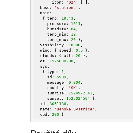
       icon: 
'02n'
 } ],

  base: 
'stations'
,

  main:

   { temp: 
19.43
,

     pressure: 
1011
,

     humidity: 
64
,

     temp_min: 
19
,

     temp_max: 
20
 },

  visibility: 
10000
,

  wind: { speed: 
0.5
 },

  clouds: { all: 
20
 },

  dt: 
1525030200
,

  sys:

   { type: 
1
,

     id: 
5909
,

     message: 
0.004
,

     country: 
'SK'
,

     sunrise: 
1524972341
,

     sunset: 
1525024594
 },

  id: 
3061186
,

  name: 
'Banska Bystrica'
,

  cod: 
200
 }