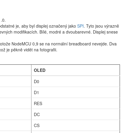
1.0.
odstatné je, aby byl displej označený jako
SPI
. Tyto jsou výrazně
evných modifikacích. Bílé, modré a dvoubarevné. Displej snese
 protože NodeMCU 0,9 se na normální breadboard nevejde. Dva
ož je pěkně vidět na fotografii.
OLED
D0
D1
RES
DC
CS