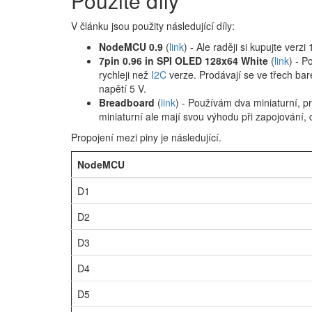
Použité díly
V článku jsou použity následující díly:
NodeMCU 0.9
(
link
) - Ale raději si kupujte verzi 
7pin 0.96 in SPI OLED 128x64 White
(
link
) - P
rychleji než
I2C
verze. Prodávají se ve třech bar
napětí 5 V.
Breadboard
(
link
) - Používám dva miniaturní,
miniaturní ale mají svou výhodu při zapojování, c
Propojení mezi piny je následující.
NodeMCU
D1
D2
D3
D4
D5