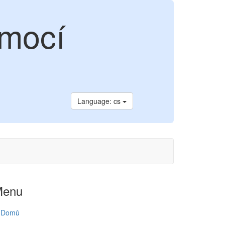
omocí
Language: cs
Menu
Domů