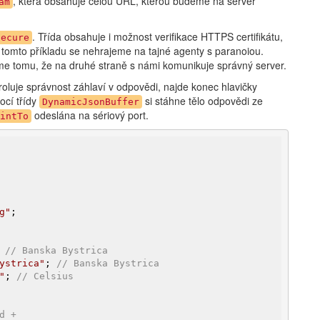
, která obsahuje celou URL, kterou budeme na server
am
. Třída obsahuje i možnost verifikace HTTPS certifikátu,
Secure
v tomto příkladu se nehrajeme na tajné agenty s paranoiou.
me tomu, že na druhé straně s námi komunikuje správný server.
roluje správnost záhlaví v odpovědi, najde konec hlavičky
cí třídy
si stáhne tělo odpovědi ze
DynamicJsonBuffer
odeslána na sériový port.
intTo
g"
 
// Banska Bystrica
ystrica"
; 
// Banska Bystrica
"
; 
// Celsius
d +