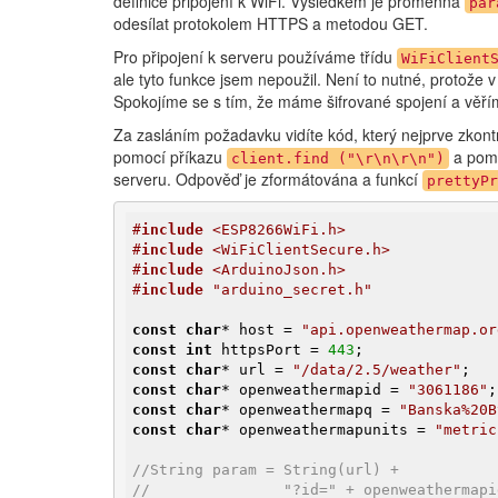
definice připojení k WiFi. Výsledkem je proměnná
par
odesílat protokolem HTTPS a metodou GET.
Pro připojení k serveru používáme třídu
WiFiClient
ale tyto funkce jsem nepoužil. Není to nutné, protože 
Spokojíme se s tím, že máme šifrované spojení a věří
Za zasláním požadavku vidíte kód, který nejprve zkont
pomocí příkazu
a pomo
client.find ("\r\n\r\n")
serveru. Odpověď je zformátována a funkcí
prettyPr
#
include
 <ESP8266WiFi.h>
#
include
 <WiFiClientSecure.h>
#
include
 <ArduinoJson.h>
#
include
 "arduino_secret.h"
const
char
* host = 
"api.openweathermap.or
const
int
 httpsPort = 
443
const
char
* url = 
"/data/2.5/weather"
const
char
* openweathermapid = 
"3061186"
;
const
char
* openweathermapq = 
"Banska%20B
const
char
* openweathermapunits = 
"metric
//String param = String(url) +
//               "?id=" + openweathermapi