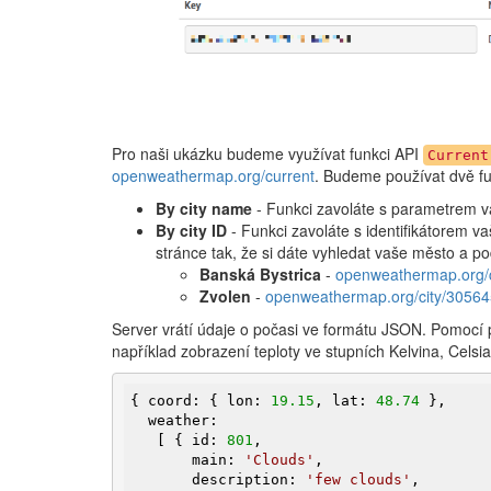
Pro naši ukázku budeme využívat funkci API
Current
openweathermap.org/current
. Budeme používat dvě f
By city name
- Funkci zavoláte s parametrem v
By city ID
- Funkci zavoláte s identifikátorem va
stránce tak, že si dáte vyhledat vaše město a p
Banská Bystrica
-
openweathermap.org/
Zvolen
-
openweathermap.org/city/3056
Server vrátí údaje o počasi ve formátu JSON. Pomocí 
například zobrazení teploty ve stupních Kelvina, Celsi
{ coord: { lon: 
19.15
, lat: 
48.74
 },

  weather:

   [ { id: 
801
,

       main: 
'Clouds'
,

       description: 
'few clouds'
,
