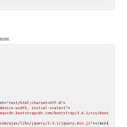
P8266.
nt
=
"text/html;charset=UTF-8"
>
device-width, initial-scale=1"
>
maxcdn.bootstrapcdn.com/bootstrap/3.4.1/css/boot
com/ajax/libs/jquery/3.3.1/jquery.min.js"
>
</
scri