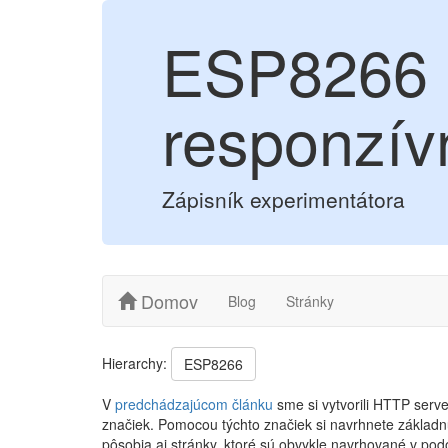
ESP8266 
responzív
Zápisník experimentátora
Domov
Blog
Stránky
Hierarchy:
ESP8266
V
predchádzajúcom článku
sme si vytvorili HTTP serv
značiek. Pomocou týchto značiek si navrhnete základn
pôsobia aj stránky, ktoré sú obvykle navrhované v pod