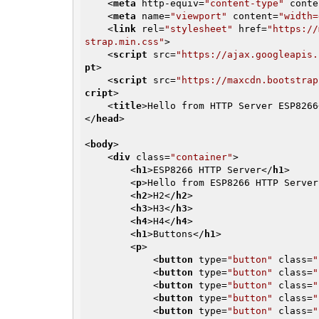
<
meta
http-equiv
=
"content-type"
conte
<
meta
name
=
"viewport"
content
=
"width=
<
link
rel
=
"stylesheet"
href
=
"https://
strap.min.css"
>
<
script
src
=
"https://ajax.googleapis.
pt
>
<
script
src
=
"https://maxcdn.bootstrap
cript
>
<
title
>
Hello from HTTP Server ESP8266
</
head
>
<
body
>
<
div
class
=
"container"
>
<
h1
>
ESP8266 HTTP Server
</
h1
>
<
p
>
Hello from ESP8266 HTTP Server
<
h2
>
H2
</
h2
>
<
h3
>
H3
</
h3
>
<
h4
>
H4
</
h4
>
<
h1
>
Buttons
</
h1
>
<
p
>
<
button
type
=
"button"
class
=
"
<
button
type
=
"button"
class
=
"
<
button
type
=
"button"
class
=
"
<
button
type
=
"button"
class
=
"
<
button
type
=
"button"
class
=
"