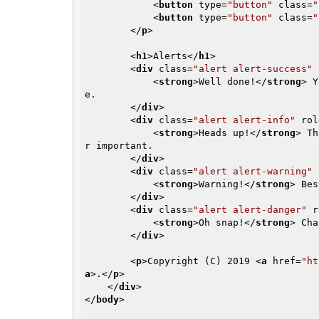
<
button
type
=
"button"
class
=
"
<
button
type
=
"button"
class
=
"
</
p
>
<
h1
>
Alerts
</
h1
>
<
div
class
=
"alert alert-success"
<
strong
>
Well done!
</
strong
>
 Y
e.

</
div
>
<
div
class
=
"alert alert-info"
rol
<
strong
>
Heads up!
</
strong
>
 Th
r important.

</
div
>
<
div
class
=
"alert alert-warning"
<
strong
>
Warning!
</
strong
>
 Bes
</
div
>
<
div
class
=
"alert alert-danger"
r
<
strong
>
Oh snap!
</
strong
>
 Cha
</
div
>
<
p
>
Copyright (C) 2019 
<
a
href
=
"ht
a
>
.
</
p
>
</
div
>
</
body
>