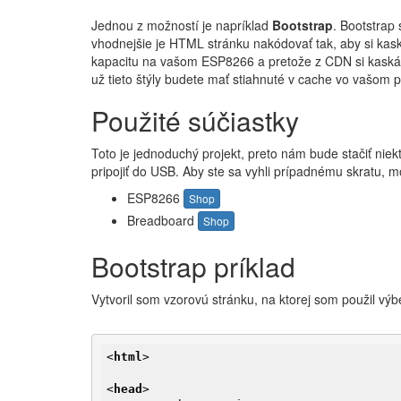
Jednou z možností je napríklad
Bootstrap
. Bootstrap
vhodnejšie je HTML stránku nakódovať tak, aby si kask
kapacitu na vašom ESP8266 a pretože z CDN si kaskád
už tieto štýly budete mať stiahnuté v cache vo vašom pr
Použité súčiastky
Toto je jednoduchý projekt, preto nám bude stačiť ni
pripojiť do USB. Aby ste sa vyhli prípadnému skratu, 
ESP8266
Shop
Breadboard
Shop
Bootstrap príklad
Vytvoril som vzorovú stránku, na ktorej som použil výb
<
html
>
<
head
>