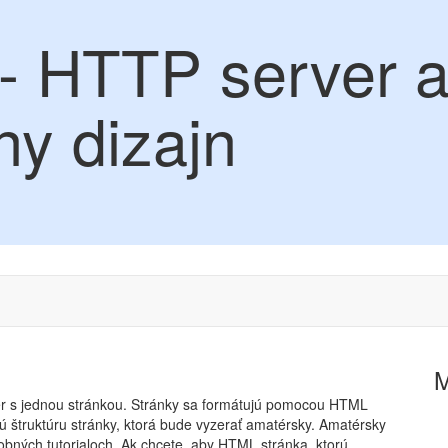
- HTTP server 
ny dizajn
er s jednou stránkou. Stránky sa formátujú pomocou HTML
ú štruktúru stránky, ktorá bude vyzerať amatérsky. Amatérsky
obných tutorialoch. Ak chcete, aby HTML stránka, ktorú