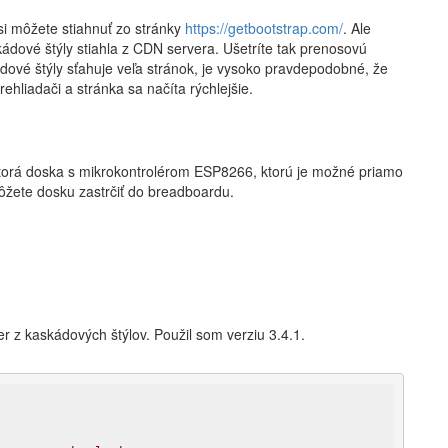
 si môžete stiahnuť zo stránky
https://getbootstrap.com/
. Ale
ádové štýly stiahla z CDN servera. Ušetríte tak prenosovú
ové štýly sťahuje veľa stránok, je vysoko pravdepodobné, že
ehliadači a stránka sa načíta rýchlejšie.
ektorá doska s mikrokontrolérom ESP8266, ktorú je možné priamo
môžete dosku zastrčiť do breadboardu.
er z kaskádových štýlov. Použil som verziu 3.4.1.