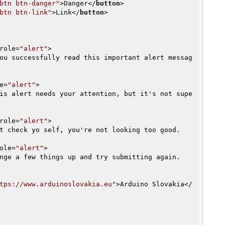
btn btn-danger"
>
Danger
</
button
>
btn btn-link"
>
Link
</
button
>
role
=
"alert"
>
ou successfully read this important alert messag
e
=
"alert"
>
is alert needs your attention, but it's not supe
role
=
"alert"
>
t check yo self, you're not looking too good.

ole
=
"alert"
>
nge a few things up and try submitting again.

tps://www.arduinoslovakia.eu"
>
Arduino Slovakia
</