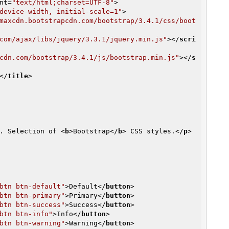
nt
=
"text/html;charset=UTF-8"
>
device-width, initial-scale=1"
>
maxcdn.bootstrapcdn.com/bootstrap/3.4.1/css/boot
com/ajax/libs/jquery/3.3.1/jquery.min.js"
>
</
scri
cdn.com/bootstrap/3.4.1/js/bootstrap.min.js"
>
</
s
</
title
>
. Selection of 
<
b
>
Bootstrap
</
b
>
 CSS styles.
</
p
>
btn btn-default"
>
Default
</
button
>
btn btn-primary"
>
Primary
</
button
>
btn btn-success"
>
Success
</
button
>
btn btn-info"
>
Info
</
button
>
btn btn-warning"
>
Warning
</
button
>