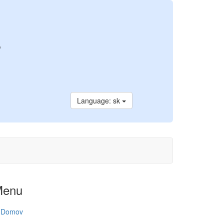
a
Language: sk
Menu
Domov