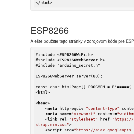
</
html
>
ESP8266
A ešte použitie tejto stránky v zdrojovom kóde pre ES
#include 
<
ESP8266WiFi.h
>
#include 
<
ESP8266WebServer.h
>
#include "arduino_secret.h"

ESP8266WebServer server(80);

<
html
>
<
head
>
<
meta
http-equiv
=
"content-type"
conte
<
meta
name
=
"viewport"
content
=
"width=
<
link
rel
=
"stylesheet"
href
=
"https://
strap.min.css"
>
<
script
src
=
"https://ajax.googleapis.