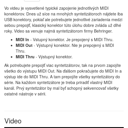
Vo videu je vysvetlené typické zapojenie jednotlivých MIDI
konektorov. Dnes už síce na mnohých syntetizátoroch nájdete iba
USB konektory, pokiaľ ale potrebujete jednotlivé zariadenia medzi
sebou prepojiť, klasický konektor túto úlohu dobre zvláda už dlhé
roky. Video sa venuje najmä syntetizátorom firmy Behringer.
MIDI In
- Vstupný konektor. Je prepojený s MIDI Thru.
MIDI Out
- Výstupný konektor. Nie je prepojený s MIDI
Thru.
MIDI Thru
- Výstupný konektor.
Ak potrebujete prepojiť viac syntetizátorov, tak na prvom zapojíte
všetko do výstupu MIDI Out. Na ďalšom pokračujete do MIDI In a
výstup ide do MIDI Thru. A tam prepojíte všetky syntetizátory do
série. Na každom syntetizátore je treba priradiť vlastný MIDI
kanál. Prvý syntetizátor by mal byť schopný sekvencovať všetky
ostatné nástroje v sérii.
Video