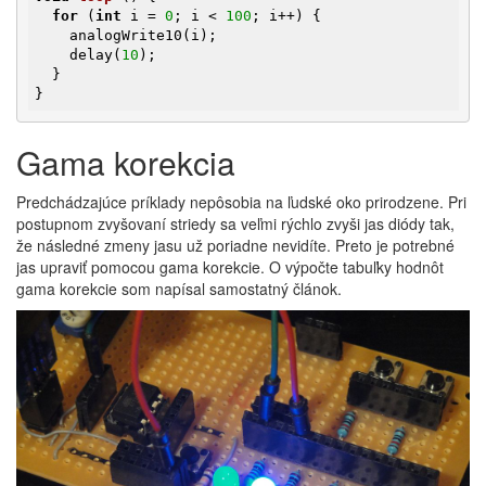
for
 (
int
 i = 
0
; i < 
100
; i++) {

    analogWrite10(i);

    delay(
10
);

  }

}
Gama korekcia
Predchádzajúce príklady nepôsobia na ľudské oko prirodzene. Pri
postupnom zvyšovaní striedy sa veľmi rýchlo zvyši jas diódy tak,
že následné zmeny jasu už poriadne nevidíte. Preto je potrebné
jas upraviť pomocou gama korekcie. O výpočte tabuľky hodnôt
gama korekcie som napísal samostatný článok.