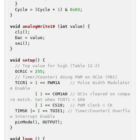
  }

  Cycle = (Cycle + 
1
) & 
0x03
;

}

void
analogWrite10
(
int
 value)
{

  cli();

  Dac = value;

  sei();

}

void
setup
()
{

// Top value for high (Table 12-2)
  OCR1C = 
255
;

// Timer/Counter1 doing PWM on OC1A (PB1)
  TCCR1 = 
1
 << PWM1A    
// Pulse Width Modulator 
A Enable
          | 
1
 << COM1A0 
// OC1x cleared on compa
re match. Set when TCNT1 = $00
          | 
1
 << CS10;  
// PWM clock = CK
  TIMSK |= 
1
 << TOIE1; 
// Timer/Counter1 Overflo
w Interrupt Enable
  pinMode(
1
, OUTPUT);

}

void
loop
()
{
