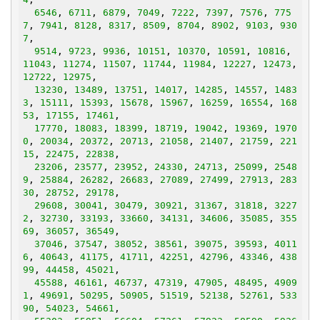
6546
, 
6711
, 
6879
, 
7049
, 
7222
, 
7397
, 
7576
, 
775
7
, 
7941
, 
8128
, 
8317
, 
8509
, 
8704
, 
8902
, 
9103
, 
930
7
,

9514
, 
9723
, 
9936
, 
10151
, 
10370
, 
10591
, 
10816
, 
11043
, 
11274
, 
11507
, 
11744
, 
11984
, 
12227
, 
12473
, 
12722
, 
12975
,

13230
, 
13489
, 
13751
, 
14017
, 
14285
, 
14557
, 
1483
3
, 
15111
, 
15393
, 
15678
, 
15967
, 
16259
, 
16554
, 
168
53
, 
17155
, 
17461
,

17770
, 
18083
, 
18399
, 
18719
, 
19042
, 
19369
, 
1970
0
, 
20034
, 
20372
, 
20713
, 
21058
, 
21407
, 
21759
, 
221
15
, 
22475
, 
22838
,

23206
, 
23577
, 
23952
, 
24330
, 
24713
, 
25099
, 
2548
9
, 
25884
, 
26282
, 
26683
, 
27089
, 
27499
, 
27913
, 
283
30
, 
28752
, 
29178
,

29608
, 
30041
, 
30479
, 
30921
, 
31367
, 
31818
, 
3227
2
, 
32730
, 
33193
, 
33660
, 
34131
, 
34606
, 
35085
, 
355
69
, 
36057
, 
36549
,

37046
, 
37547
, 
38052
, 
38561
, 
39075
, 
39593
, 
4011
6
, 
40643
, 
41175
, 
41711
, 
42251
, 
42796
, 
43346
, 
438
99
, 
44458
, 
45021
,

45588
, 
46161
, 
46737
, 
47319
, 
47905
, 
48495
, 
4909
1
, 
49691
, 
50295
, 
50905
, 
51519
, 
52138
, 
52761
, 
533
90
, 
54023
, 
54661
,
