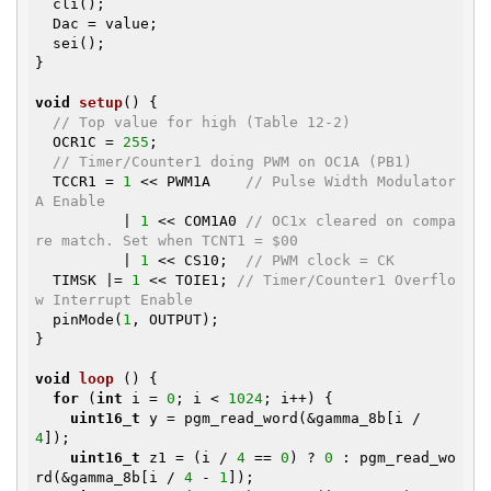
  cli();

  Dac = value;

  sei();

}

void
setup
()
{

// Top value for high (Table 12-2)
  OCR1C = 
255
;

// Timer/Counter1 doing PWM on OC1A (PB1)
  TCCR1 = 
1
 << PWM1A    
// Pulse Width Modulator 
A Enable
          | 
1
 << COM1A0 
// OC1x cleared on compa
re match. Set when TCNT1 = $00
          | 
1
 << CS10;  
// PWM clock = CK
  TIMSK |= 
1
 << TOIE1; 
// Timer/Counter1 Overflo
w Interrupt Enable
  pinMode(
1
, OUTPUT);

}

void
loop
()
{

for
 (
int
 i = 
0
; i < 
1024
; i++) {

uint16_t
 y = pgm_read_word(&gamma_8b[i / 
4
]);

uint16_t
 z1 = (i / 
4
 == 
0
) ? 
0
 : pgm_read_wo
rd(&gamma_8b[i / 
4
 - 
1
]);
