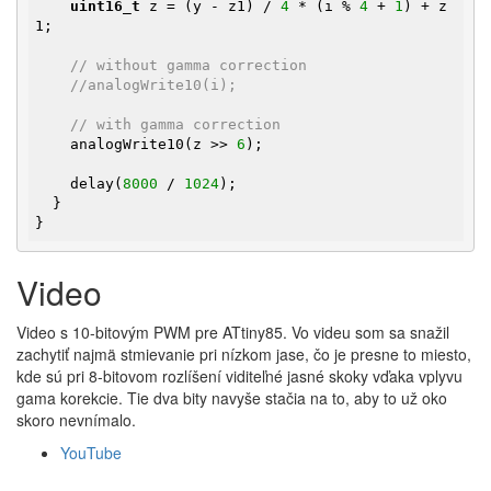
uint16_t
 z = (y - z1) / 
4
 * (i % 
4
 + 
1
) + z
1;

// without gamma correction
//analogWrite10(i);
// with gamma correction
    analogWrite10(z >> 
6
);

    delay(
8000
 / 
1024
);

  }

}
Video
Video s 10-bitovým PWM pre ATtiny85. Vo videu som sa snažil
zachytiť najmä stmievanie pri nízkom jase, čo je presne to miesto,
kde sú pri 8-bitovom rozlíšení viditeľné jasné skoky vďaka vplyvu
gama korekcie. Tie dva bity navyše stačia na to, aby to už oko
skoro nevnímalo.
YouTube