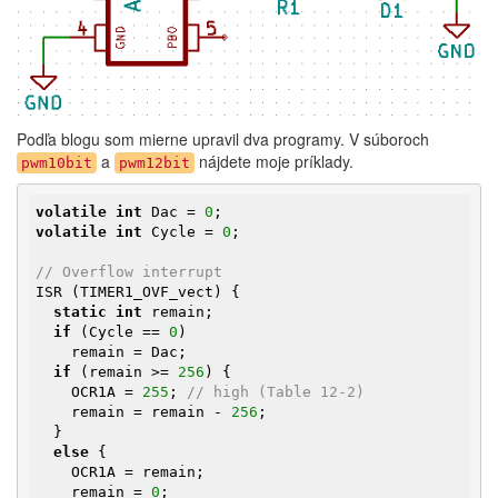
Podľa blogu som mierne upravil dva programy. V súboroch
a
nájdete moje príklady.
pwm10bit
pwm12bit
volatile
int
 Dac = 
0
volatile
int
 Cycle = 
0
;

// Overflow interrupt
ISR (TIMER1_OVF_vect) {

static
int
 remain;

if
 (Cycle == 
0
)

    remain = Dac;

if
 (remain >= 
256
) {

    OCR1A = 
255
; 
// high (Table 12-2)
    remain = remain - 
256
;

  }

else
 {

    OCR1A = remain;

    remain = 
0
;
