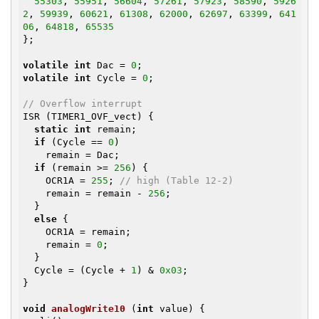
55303
, 
55951
, 
56604
, 
57261
, 
57923
, 
58590
, 
5926
2
, 
59939
, 
60621
, 
61308
, 
62000
, 
62697
, 
63399
, 
641
06
, 
64818
, 
65535
};

volatile
int
 Dac = 
0
volatile
int
 Cycle = 
0
;

// Overflow interrupt
ISR (TIMER1_OVF_vect) {

static
int
 remain;

if
 (Cycle == 
0
)

    remain = Dac;

if
 (remain >= 
256
) {

    OCR1A = 
255
; 
// high (Table 12-2)
    remain = remain - 
256
;

  }

else
 {

    OCR1A = remain;

    remain = 
0
;

  }

  Cycle = (Cycle + 
1
) & 
0x03
;

}

void
analogWrite10
(
int
 value)
{
