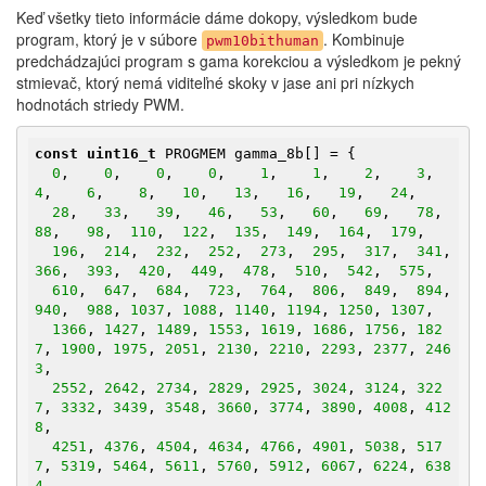
Keď všetky tieto informácie dáme dokopy, výsledkom bude
program, ktorý je v súbore
. Kombinuje
pwm10bithuman
predchádzajúci program s gama korekciou a výsledkom je pekný
stmievač, ktorý nemá viditeľné skoky v jase ani pri nízkych
hodnotách striedy PWM.
const
uint16_t
 PROGMEM gamma_8b[] = {

0
,    
0
,    
0
,    
0
,    
1
,    
1
,    
2
,    
3
,    
4
,    
6
,    
8
,   
10
,   
13
,   
16
,   
19
,   
24
,

28
,   
33
,   
39
,   
46
,   
53
,   
60
,   
69
,   
78
,   
88
,   
98
,  
110
,  
122
,  
135
,  
149
,  
164
,  
179
,

196
,  
214
,  
232
,  
252
,  
273
,  
295
,  
317
,  
341
,  
366
,  
393
,  
420
,  
449
,  
478
,  
510
,  
542
,  
575
,

610
,  
647
,  
684
,  
723
,  
764
,  
806
,  
849
,  
894
,  
940
,  
988
, 
1037
, 
1088
, 
1140
, 
1194
, 
1250
, 
1307
,

1366
, 
1427
, 
1489
, 
1553
, 
1619
, 
1686
, 
1756
, 
182
7
, 
1900
, 
1975
, 
2051
, 
2130
, 
2210
, 
2293
, 
2377
, 
246
3
,

2552
, 
2642
, 
2734
, 
2829
, 
2925
, 
3024
, 
3124
, 
322
7
, 
3332
, 
3439
, 
3548
, 
3660
, 
3774
, 
3890
, 
4008
, 
412
8
,

4251
, 
4376
, 
4504
, 
4634
, 
4766
, 
4901
, 
5038
, 
517
7
, 
5319
, 
5464
, 
5611
, 
5760
, 
5912
, 
6067
, 
6224
, 
638
4
,
