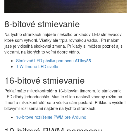
8-bitové stmievanie
Na týchto stránkach nájdete niekoľko príkladov LED stmievačov,
ktoré som vytvoril. Všetky ale trpia rovnakou vadou. Pri malom
jase je viditeľná skokovitá zmena. Príklady si môžete pozrieť aj s
videami, na ktorých to veľmi dobre vidno.
Stmievač LED pásika pomocou ATtiny85
1 W tlmené LED svetlo
16-bitové stmievanie
Pokiaľ máte mikrokontrolér s 16-bitovým timerom, je stmievanie
LED diódy jednoduchšie. Musíte si len nastaviť vhodný režim na
timeri a mikrokontrolér sa o všetko sám postará. Príklad s vyššimi
bitovými rozlíšeniami nájdete na týchto stránkach.
16-bitove rozlíšenie PWM pre Arduino
10-bitové PWM pomocou