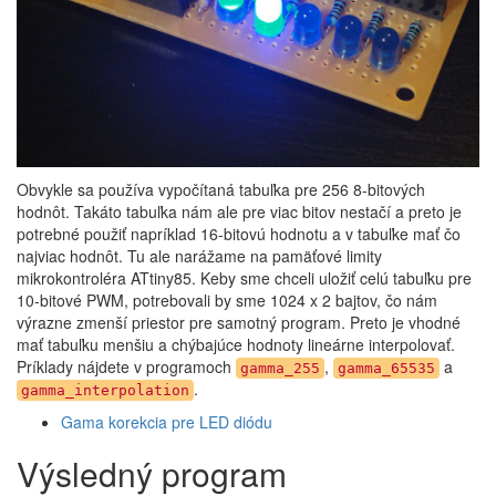
Obvykle sa používa vypočítaná tabuľka pre 256 8-bitových
hodnôt. Takáto tabuľka nám ale pre viac bitov nestačí a preto je
potrebné použiť napríklad 16-bitovú hodnotu a v tabuľke mať čo
najviac hodnôt. Tu ale narážame na pamäťové limity
mikrokontroléra ATtiny85. Keby sme chceli uložiť celú tabuľku pre
10-bitové PWM, potrebovali by sme 1024 x 2 bajtov, čo nám
výrazne zmenší priestor pre samotný program. Preto je vhodné
mať tabuľku menšiu a chýbajúce hodnoty lineárne interpolovať.
Príklady nájdete v programoch
,
a
gamma_255
gamma_65535
.
gamma_interpolation
Gama korekcia pre LED diódu
Výsledný program