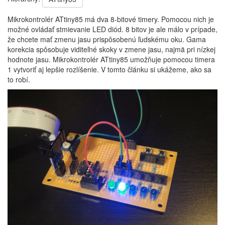
Mikrokontrolér ATtiny85 má dva 8-bitové timery. Pomocou nich je
možné ovládať stmievanie LED diód. 8 bitov je ale málo v prípade,
že chcete mať zmenu jasu prispôsobenú ľudskému oku. Gama
korekcia spôsobuje viditeľné skoky v zmene jasu, najmä pri nízkej
hodnote jasu. Mikrokontrolér ATtiny85 umožňuje pomocou timera
1 vytvoriť aj lepšie rozlíšenie. V tomto článku si ukážeme, ako sa
to robí.