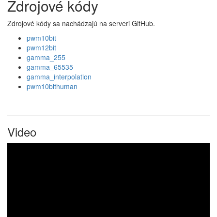
Zdrojové kódy
Zdrojové kódy sa nachádzajú na serveri GitHub.
pwm10bit
pwm12bit
gamma_255
gamma_65535
gamma_interpolation
pwm10bithuman
Video