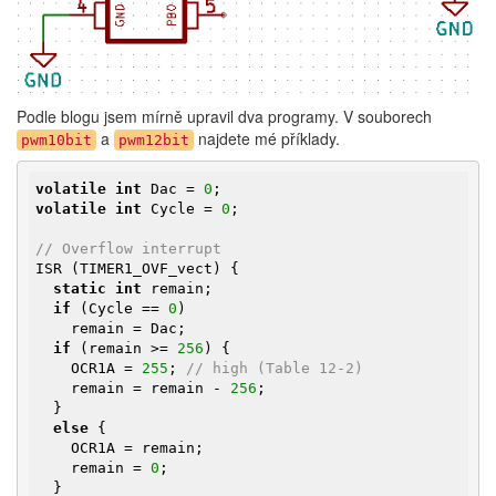
Podle blogu jsem mírně upravil dva programy. V souborech
a
najdete mé příklady.
pwm10bit
pwm12bit
volatile
int
 Dac = 
0
volatile
int
 Cycle = 
0
;

// Overflow interrupt
ISR (TIMER1_OVF_vect) {

static
int
 remain;

if
 (Cycle == 
0
)

    remain = Dac;

if
 (remain >= 
256
) {

    OCR1A = 
255
; 
// high (Table 12-2)
    remain = remain - 
256
;

  }

else
 {

    OCR1A = remain;

    remain = 
0
;

  }
