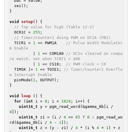
  Dac = value;

  sei();

}

void
setup
()
{

// Top value for high (Table 12-2)
  OCR1C = 
255
;

// Timer/Counter1 doing PWM on OC1A (PB1)
  TCCR1 = 
1
 << PWM1A    
// Pulse Width Modulator 
A Enable
          | 
1
 << COM1A0 
// OC1x cleared on compa
re match. Set when TCNT1 = $00
          | 
1
 << CS10;  
// PWM clock = CK
  TIMSK |= 
1
 << TOIE1; 
// Timer/Counter1 Overflo
w Interrupt Enable
  pinMode(
1
, OUTPUT);

}

void
loop
()
{

for
 (
int
 i = 
0
; i < 
1024
; i++) {

uint16_t
 y = pgm_read_word(&gamma_8b[i / 
4
]);

uint16_t
 z1 = (i / 
4
 == 
0
) ? 
0
 : pgm_read_wo
rd(&gamma_8b[i / 
4
 - 
1
]);

uint16_t
 z = (y - z1) / 
4
 * (i % 
4
 + 
1
) + z