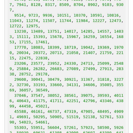
7
, 
7941
, 
8128
, 
8317
, 
8509
, 
8704
, 
8902
, 
9103
, 
930
7
,

9514
, 
9723
, 
9936
, 
10151
, 
10370
, 
10591
, 
10816
, 
11043
, 
11274
, 
11507
, 
11744
, 
11984
, 
12227
, 
12473
, 
12722
, 
12975
,

13230
, 
13489
, 
13751
, 
14017
, 
14285
, 
14557
, 
1483
3
, 
15111
, 
15393
, 
15678
, 
15967
, 
16259
, 
16554
, 
168
53
, 
17155
, 
17461
,

17770
, 
18083
, 
18399
, 
18719
, 
19042
, 
19369
, 
1970
0
, 
20034
, 
20372
, 
20713
, 
21058
, 
21407
, 
21759
, 
221
15
, 
22475
, 
22838
,

23206
, 
23577
, 
23952
, 
24330
, 
24713
, 
25099
, 
2548
9
, 
25884
, 
26282
, 
26683
, 
27089
, 
27499
, 
27913
, 
283
30
, 
28752
, 
29178
,

29608
, 
30041
, 
30479
, 
30921
, 
31367
, 
31818
, 
3227
2
, 
32730
, 
33193
, 
33660
, 
34131
, 
34606
, 
35085
, 
355
69
, 
36057
, 
36549
,

37046
, 
37547
, 
38052
, 
38561
, 
39075
, 
39593
, 
4011
6
, 
40643
, 
41175
, 
41711
, 
42251
, 
42796
, 
43346
, 
438
99
, 
44458
, 
45021
,

45588
, 
46161
, 
46737
, 
47319
, 
47905
, 
48495
, 
4909
1
, 
49691
, 
50295
, 
50905
, 
51519
, 
52138
, 
52761
, 
533
90
, 
54023
, 
54661
,

55303
, 
55951
, 
56604
, 
57261
, 
57923
, 
58590
, 
5926
2
, 
59939
, 
60621
, 
61308
, 
62000
, 
62697
, 
63399
, 
641