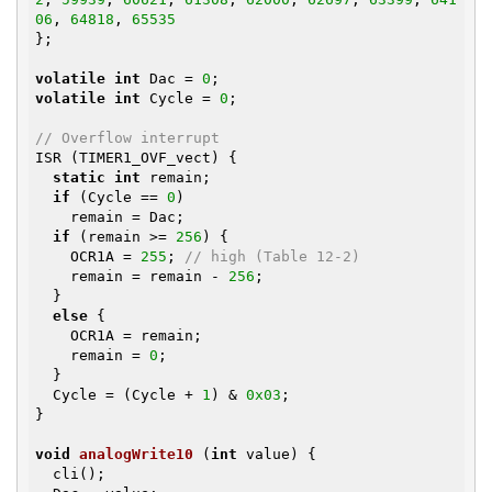
06
, 
64818
, 
65535
};

volatile
int
 Dac = 
0
volatile
int
 Cycle = 
0
;

// Overflow interrupt
ISR (TIMER1_OVF_vect) {

static
int
 remain;

if
 (Cycle == 
0
)

    remain = Dac;

if
 (remain >= 
256
) {

    OCR1A = 
255
; 
// high (Table 12-2)
    remain = remain - 
256
;

  }

else
 {

    OCR1A = remain;

    remain = 
0
;

  }

  Cycle = (Cycle + 
1
) & 
0x03
;

}

void
analogWrite10
(
int
 value)
{

  cli();
