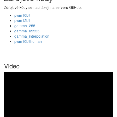
Zdrojové kódy se nacházejí na serveru GitHub.
pwm10bit
pwm12bit
gamma_255
gamma_65535
gamma_interpolation
pwm10bithuman
Video