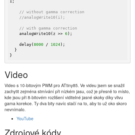
1;

// without gamma correction
//analogWrite10(i);
// with gamma correction
    analogWrite10(z >> 
6
);

    delay(
8000
 / 
1024
);

  }

}
Video
Video s 10-bitovým PWM pro ATtiny85. Ve videu jsem se snažil
zachytit zejména stmívání při nízkém jasu, což je přesně to místo,
kde jsou při 8-bitovém rozlišení viditelné jasné skoky díky vlivu
gama korekce. Ty dva bity navíc stačí na to, aby to už oko skoro
nevnímalo.
YouTube
Zdrojové kódy