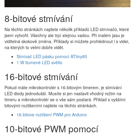
8-bitové stmívání
Na těchto stránkách najdete několik příkladů LED stmívačů, které
jsem vytvořil. Všechny ale trpí stejnou vadou. Při malém jasu je
viditelná skokově změna. Příklady si můžete prohlédnout i s videi,
na kterých to velmi dobře vidět.
Stmívač LED pásku pomocí ATtiny85
1 W tlumené LED světlo
16-bitové stmívání
Pokud máte mikrokontrolér s 16-bitovým timerem, je stmívání
LED diody jednodušší. Musíte si jen nastavit vhodný režim na
timeru a mikrokontrolér se o vše sám postará. Příklad s vyššími
bitovými rozlišeními najdete na těchto stránkách.
16-bitove rozlíšení PWM pro Arduino
10-bitové PWM pomocí