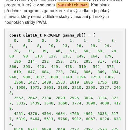
program, který je v souboru
. Kombinuje
pwm10bithuman
předchozí program s gama korekcí a výsledkem je pěkný
stmívač, který nemá viditelné skoky v jasu ani při nízkých
hodnotách střídy PWM.
const
uint16_t
 PROGMEM gamma_8b[] = {

0
,    
0
,    
0
,    
0
,    
1
,    
1
,    
2
,    
3
,    
4
,    
6
,    
8
,   
10
,   
13
,   
16
,   
19
,   
24
,

28
,   
33
,   
39
,   
46
,   
53
,   
60
,   
69
,   
78
,   
88
,   
98
,  
110
,  
122
,  
135
,  
149
,  
164
,  
179
,

196
,  
214
,  
232
,  
252
,  
273
,  
295
,  
317
,  
341
,  
366
,  
393
,  
420
,  
449
,  
478
,  
510
,  
542
,  
575
,

610
,  
647
,  
684
,  
723
,  
764
,  
806
,  
849
,  
894
,  
940
,  
988
, 
1037
, 
1088
, 
1140
, 
1194
, 
1250
, 
1307
,

1366
, 
1427
, 
1489
, 
1553
, 
1619
, 
1686
, 
1756
, 
182
7
, 
1900
, 
1975
, 
2051
, 
2130
, 
2210
, 
2293
, 
2377
, 
246
3
,

2552
, 
2642
, 
2734
, 
2829
, 
2925
, 
3024
, 
3124
, 
322
7
, 
3332
, 
3439
, 
3548
, 
3660
, 
3774
, 
3890
, 
4008
, 
412
8
,

4251
, 
4376
, 
4504
, 
4634
, 
4766
, 
4901
, 
5038
, 
517
7
, 
5319
, 
5464
, 
5611
, 
5760
, 
5912
, 
6067
, 
6224
, 
638
4
,

6546
, 
6711
, 
6879
, 
7049
, 
7222
, 
7397
, 
7576
, 
775