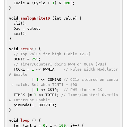
  Cycle = (Cycle + 
1
) & 
0x03
;

}

void
analogWrite10
(
int
 value)
{

  cli();

  Dac = value;

  sei();

}

void
setup
()
{

// Top value for high (Table 12-2)
  OCR1C = 
255
;

// Timer/Counter1 doing PWM on OC1A (PB1)
  TCCR1 = 
1
 << PWM1A    
// Pulse Width Modulator 
A Enable
          | 
1
 << COM1A0 
// OC1x cleared on compa
re match. Set when TCNT1 = $00
          | 
1
 << CS10;  
// PWM clock = CK
  TIMSK |= 
1
 << TOIE1; 
// Timer/Counter1 Overflo
w Interrupt Enable
  pinMode(
1
, OUTPUT);

}

void
loop
()
{

for
 (
int
 i = 
0
; i < 
100
; i++) {
