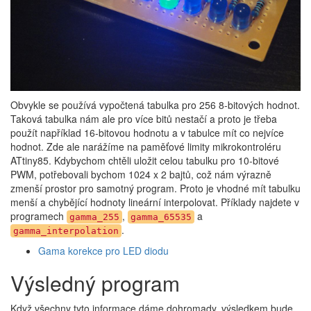
Obvykle se používá vypočtená tabulka pro 256 8-bitových hodnot.
Taková tabulka nám ale pro více bitů nestačí a proto je třeba
použít například 16-bitovou hodnotu a v tabulce mít co nejvíce
hodnot. Zde ale narážíme na paměťové limity mikrokontroléru
ATtiny85. Kdybychom chtěli uložit celou tabulku pro 10-bitové
PWM, potřebovali bychom 1024 x 2 bajtů, což nám výrazně
zmenší prostor pro samotný program. Proto je vhodné mít tabulku
menší a chybějící hodnoty lineární interpolovat. Příklady najdete v
programech
,
a
gamma_255
gamma_65535
.
gamma_interpolation
Gama korekce pro LED diodu
Výsledný program
Když všechny tyto informace dáme dohromady, výsledkem bude