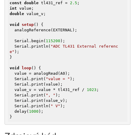
const
double
 tl431_ref = 
2.5
int
double
 value_v;

void
setup
()
{

  analogReference(EXTERNAL);

  Serial.begin(
115200
);

  Serial.println(
"ADC TL431 External referenc
e"
);

}

void
loop
()
{

  value = analogRead(A0);

  Serial.print(
"value = "
);

  Serial.print(value);

  value_v = value * tl431_ref / 
1023
;

  Serial.print(
", "
);

  Serial.print(value_v);

  Serial.println(
" V"
);

  delay(
1000
);

}