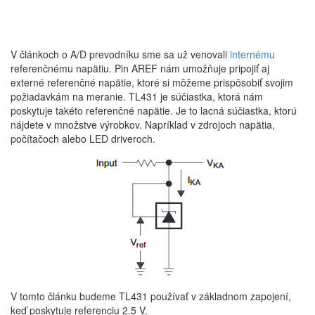
V článkoch o A/D prevodníku sme sa už venovali
internému
referenčnému napätiu. Pin AREF nám umožňuje pripojiť aj
externé referenčné napätie, ktoré si môžeme prispôsobiť svojim
požiadavkám na meranie. TL431 je súčiastka, ktorá nám
poskytuje takéto referenčné napätie. Je to lacná súčiastka, ktorú
nájdete v množstve výrobkov. Napríklad v zdrojoch napätia,
počítačoch alebo LED driveroch.
V tomto článku budeme TL431 používať v základnom zapojení,
keď poskytuje referenciu 2,5 V.