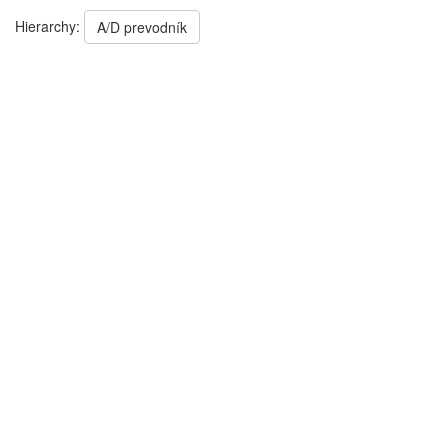
Hierarchy:
A/D prevodník