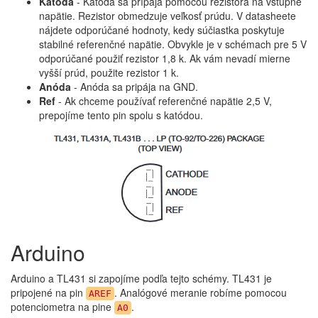
Katóda
- Katóda sa prípaja pomocou rezistora na vstupné
napätie. Rezistor obmedzuje veľkosť prúdu. V datasheete
nájdete odporúčané hodnoty, kedy súčiastka poskytuje
stabilné referenčné napätie. Obvykle je v schémach pre 5 V
odporúčané použiť rezistor 1,8 k. Ak vám nevadí mierne
vyšší prúd, použite rezistor 1 k.
Anóda
- Anóda sa pripája na GND.
Ref
- Ak chceme používať referenčné napätie 2,5 V,
prepojíme tento pin spolu s katódou.
Arduino
Arduino a TL431 si zapojíme podľa tejto schémy. TL431 je
pripojené na pin
. Analógové meranie robíme pomocou
AREF
potenciometra na pine
.
A0