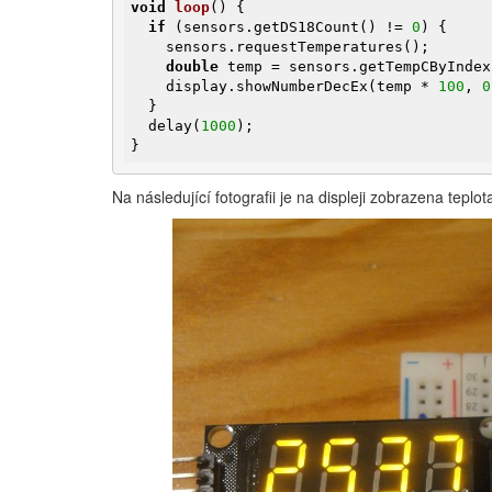
void
loop
()
{

if
 (sensors.getDS18Count() != 
0
) {

    sensors.requestTemperatures();

double
 temp = sensors.getTempCByIndex
    display.showNumberDecEx(temp * 
100
, 
0
  }

  delay(
1000
);

}
Na následující fotografii je na displeji zobrazena tepl