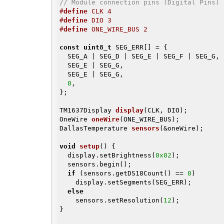
// Module connection pins (Digital Pins)
#
define
 CLK 4
#
define
 DIO 3
#
define
 ONE_WIRE_BUS 2
const
uint8_t
 SEG_ERR[] = {

  SEG_A | SEG_D | SEG_E | SEG_F | SEG_G, 
  SEG_E | SEG_G,                         
  SEG_E | SEG_G,                         
0
,                                     
};

TM1637Display 
display
(CLK, DIO)
OneWire 
oneWire
(ONE_WIRE_BUS)
DallasTemperature 
sensors
(&oneWire)
;

void
setup
()
{

  display.setBrightness(
0x02
);

  sensors.begin();

if
 (sensors.getDS18Count() == 
0
)

    display.setSegments(SEG_ERR);

else
    sensors.setResolution(
12
);

}
