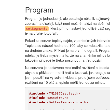
Program
Program je jednoduchý, ale obsahuje několik zajímav
zobrazí na displeji, když není možné nalézt na sběrn
, která přímo nastaví jednotlivé LED se
setSegments
je na druhé fotografii.
Pokud se senzor teploty najde, v periodických intervalec
Teplota se násobí hodnotou 100, aby se zobrazila na 
na druhém znaku. Příklad je na první fotografii. Progr
udělat, je třeba myslet na to, že na znaménko minus b
takovém případě je třeba posunout na třetí pozici.
Na senzoru je nastaveno maximální rozlišení a teplota 
abyste s příkladem mohli hrát a testovat, jak reaguje s
jsem použil i na vytvoření videa ai proto jsem potřebov
rozlišení na 10 bitů a teplotu měřit jednou za minutu.
#
include
 <TM1637Display.h>
#
include
 <OneWire.h>
#
include
 <DallasTemperature.h>