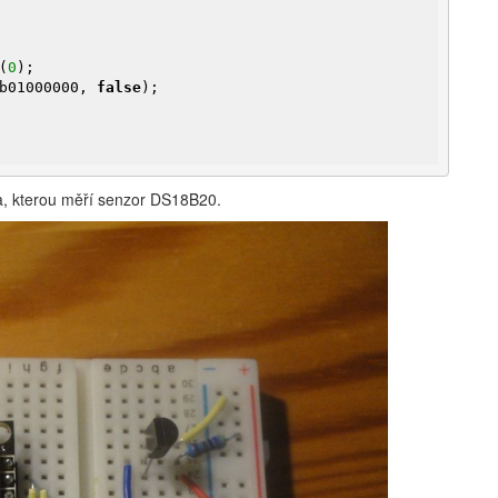
(
0
);

b01000000, 
false
);

ota, kterou měří senzor DS18B20.