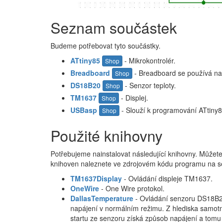
Seznam součástek
Budeme potřebovat tyto součástky.
ATtiny85
- Mikrokontrolér.
Shop
Breadboard
- Breadboard se používá na
Shop
DS18B20
- Senzor teploty.
Shop
TM1637
- Displej.
Shop
USBasp
- Slouží k programování ATtiny8
Shop
Použité knihovny
Potřebujeme nainstalovat následující knihovny. Můžete
knihoven naleznete ve zdrojovém kódu programu na se
TM1637Display
- Ovládání displeje TM1637.
OneWire
- One Wire protokol.
DallasTemperature
- Ovládání senzoru DS18B20
napájení v normálním režimu. Z hlediska samotn
startu ze senzoru získá způsob napájení a tomu 