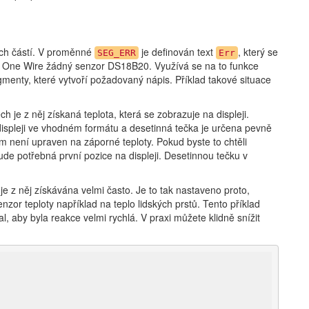
ých částí. V proměnné
je definován text
, který se
SEG_ERR
Err
ici One Wire žádný senzor DS18B20. Využívá se na to funkce
gmenty, které vytvoří požadovaný nápis. Příklad takové situace
h je z něj získaná teplota, která se zobrazuje na displeji.
displeji ve vhodném formátu a desetinná tečka je určena pevně
am není upraven na záporné teploty. Pokud byste to chtěli
ude potřebná první pozice na displeji. Desetinnou tečku v
je z něj získávána velmi často. Je to tak nastaveno proto,
enzor teploty například na teplo lidských prstů. Tento příklad
al, aby byla reakce velmi rychlá. V praxi můžete klidně snížit