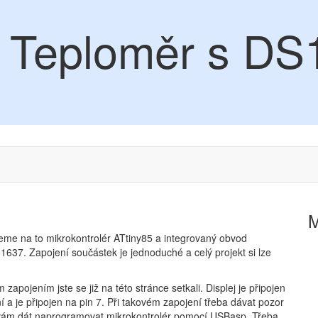
- Teploměr s D
jeme na to mikrokontrolér ATtiny85 a integrovaný obvod
37. Zapojení součástek je jednoduché a celý projekt si lze
pojením jste se již na této stránce setkali. Displej je připojen
ní a je připojen na pin 7. Při takovém zapojení třeba dávat pozor
e vám dát naprogramovat mikrokontrolér pomocí USBasp. Třeba