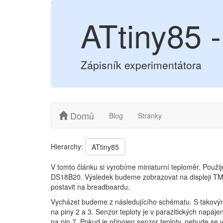
ATtiny85 
Zápisník experimentátora
Domů
Blog
Stránky
Hierarchy:
ATtiny85
V tomto článku si vyrobíme miniaturní teploměr. Použi
DS18B20. Výsledek budeme zobrazovat na displeji TM16
postavit na breadboardu.
Vycházet budeme z následujícího schématu. S takovým za
na piny 2 a 3. Senzor teploty je v parazitických napáje
na pin 7. Pokud je připojen senzor teploty, nebude s