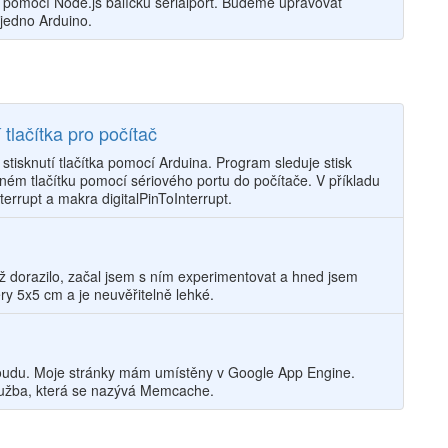
i pomocí Node.js balíčku serialport. Budeme upravovat
 jedno Arduino.
 tlačítka pro počítač
stisknutí tlačítka pomocí Arduina. Program sleduje stisk
eném tlačítku pomocí sériového portu do počítače. V příkladu
errupt a makra digitalPinToInterrupt.
yž dorazilo, začal jsem s ním experimentovat a hned jsem
y 5x5 cm a je neuvěřitelně lehké.
loudu. Moje stránky mám umístěny v Google App Engine.
 služba, která se nazývá Memcache.