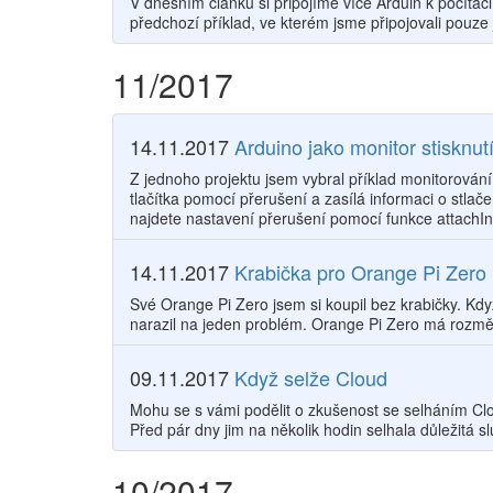
V dnešním článku si připojíme více Arduin k počítač
předchozí příklad, ve kterém jsme připojovali pouze
11/2017
14.11.2017
Arduino jako monitor stisknutí
Z jednoho projektu jsem vybral příklad monitorování 
tlačítka pomocí přerušení a zasílá informaci o stlač
najdete nastavení přerušení pomocí funkce attachInt
14.11.2017
Krabička pro Orange Pi Zero
Své Orange Pi Zero jsem si koupil bez krabičky. Kd
narazil na jeden problém. Orange Pi Zero má rozměr
09.11.2017
Když selže Cloud
Mohu se s vámi podělit o zkušenost se selháním C
Před pár dny jim na několik hodin selhala důležitá
10/2017