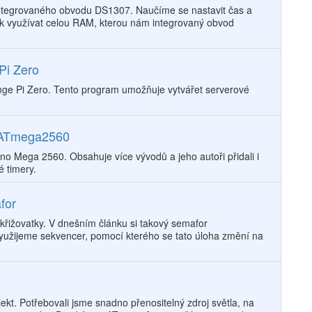
integrovaného obvodu DS1307. Naučíme se nastavit čas a
jak využívat celou RAM, kterou nám integrovaný obvod
Pi Zero
ange Pi Zero. Tento program umožňuje vytvářet serverové
u ATmega2560
o Mega 2560. Obsahuje více vývodů a jeho autoři přidali i
é timery.
for
 křižovatky. V dnešním článku si takový semafor
yužijeme sekvencer, pomocí kterého se tato úloha změní na
jekt. Potřebovali jsme snadno přenositelný zdroj světla, na