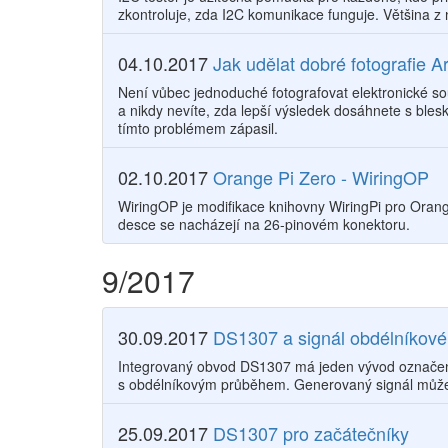
zkontroluje, zda I2C komunikace funguje. Většina z 
04.10.2017
Jak udělat dobré fotografie A
Není vůbec jednoduché fotografovat elektronické so
a nikdy nevíte, zda lepší výsledek dosáhnete s bleske
tímto problémem zápasil.
02.10.2017
Orange Pi Zero - WiringOP
WiringOP je modifikace knihovny WiringPi pro Ora
desce se nacházejí na 26-pinovém konektoru.
9/2017
30.09.2017
DS1307 a signál obdélníkov
Integrovaný obvod DS1307 má jeden vývod označen
s obdélníkovým průběhem. Generovaný signál může 
25.09.2017
DS1307 pro začátečníky