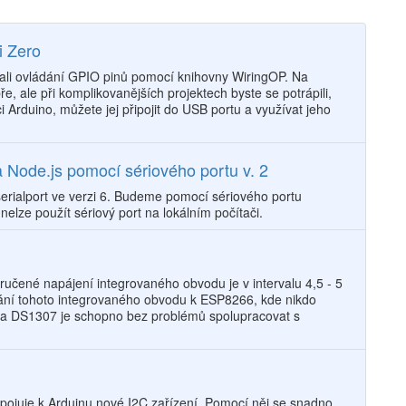
i Zero
ali ovládání GPIO pinů pomocí knihovny WiringOP. Na
, ale při komplikovanějších projektech byste se potrápili,
 Arduino, můžete jej připojit do USB portu a využívat jeho
Node.js pomocí sériového portu v. 2
serialport ve verzi 6. Budeme pomocí sériového portu
elze použít sériový port na lokálním počítači.
učené napájení integrovaného obvodu je v intervalu 4,5 - 5
vání tohoto integrovaného obvodu k ESP8266, kde nikdo
zda DS1307 je schopno bez problémů spolupracovat s
ipojuje k Arduinu nové I2C zařízení. Pomocí něj se snadno