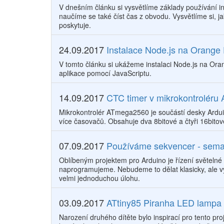
V dnešním článku si vysvětlíme základy používání 
naučíme se také číst čas z obvodu. Vysvětlíme si, 
poskytuje.
24.09.2017
Instalace Node.js na Orange 
V tomto článku si ukážeme instalaci Node.js na Or
aplikace pomocí JavaScriptu.
14.09.2017
CTC timer v mikrokontrolér
Mikrokontrolér ATmega2560 je součástí desky Arduin
více časovačů. Obsahuje dva 8bitové a čtyři 16bitov
07.09.2017
Používáme sekvencer - sema
Oblíbeným projektem pro Arduino je řízení světelné
naprogramujeme. Nebudeme to dělat klasicky, ale v
velmi jednoduchou úlohu.
03.09.2017
ATtiny85 Piranha LED lampa
Narození druhého dítěte bylo inspirací pro tento pro