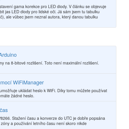
nastavení gama korekce pro LED diody. V článku se objevuje
t jas LED diody pro lidské oči. Já sám jsem tu tabulku
č), ale vůbec jsem neznal autora, který danou tabulku
Arduino
 na 8-bitové rozlišení. Toto není maximální rozlišení.
omocí WiFiManager
umožňuje ukládat heslo k WiFi. Díky tomu můžete používat
emáte žádné heslo.
 čas
P8266. Stažení času a konverze do UTC je dobře popsána
zóny a používání letního času není skoro nikde