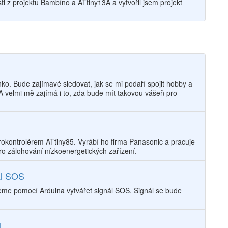
ti z projektu​ Bambíno a ATtiny13A a vytvořil jsem projekt
o. Bude zajímavé sledovat, jak se mi podaří spojit hobby a
A velmi mě zajímá i to, zda bude mít takovou vášeň pro
rokontrolérem ATtiny85. Vyrábí ho firma Panasonic a pracuje
o zálohování nízkoenergetických zařízení.
ál SOS
eme pomocí Arduina vytvářet signál SOS. Signál se bude
u