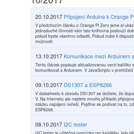
20.10.2017
Připojení Arduina k Orange P
V předchozím článku o Orange Pi Zero jsme si ukáz
jednoduché činnosti vám tato knihovna poslouží dobře
pokud byste všechno odladili. Pokud máte k dispozici
možnosti.
13.10.2017
Komunikace mezi Arduinem a 
Tento článek popisuje aktualizovanou verzi balíčku 
komunikovat s Arduinem. V JavaScriptu v prohlížeči n
09.10.2017
DS1307 a ESP8266
V datasheetu k obvodu DS1307 se dočtete, že dopor
V. Na Internetu ale najdete mnoho příkladů připojo
otázku napájení neřeší. Pojďme se podívat na to, 
ESP8266.
08.10.2017
I2C tester
I2C tester je užitečná pomůcka pro každého, kdo př