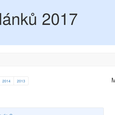
lánků 2017
2014
2013