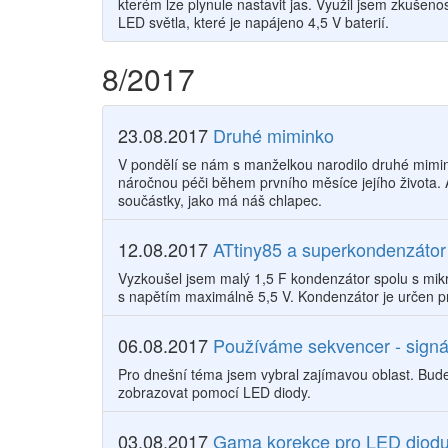
kterém lze plynule nastavit jas. Využil jsem zkušenos
LED světla, které je napájeno 4,5 V baterií.
8/2017
23.08.2017
Druhé miminko
V pondělí se nám s manželkou narodilo druhé mimink
náročnou péči během prvního měsíce jejího života. 
součástky, jako má náš chlapec.
12.08.2017
ATtiny85 a superkondenzátor
Vyzkoušel jsem malý 1,5 F kondenzátor spolu s mik
s napětím maximálně 5,5 V. Kondenzátor je určen pr
06.08.2017
Používáme sekvencer - sign
Pro dnešní téma jsem vybral zajímavou oblast. Bud
zobrazovat pomocí LED diody.
03.08.2017
Gama korekce pro LED diod