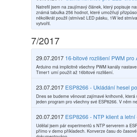
Natrefil jsem na zaujímavý článek, který popisuje 
známá tabulka 256 hodnot, které umožňují přizpůsobi
několikrát použil (stmívač LED pásku, 1W led stmíva
vytvořil.
7/2017
29.07.2017
16-bitové rozlišení PWM pro 
Arduino má implicitně všechny PWM kanály nastaveny
Timer1 umí použít až 16bitové rozlišení.
23.07.2017
ESP8266 - Ukládání hesel p
Dnes se budeme věnovat zajímavé knihovně, která 
jeden program pro všechny své​ ESP8266. V něm n
20.07.2017
ESP8266 - NTP klient a letní
Udělal jsem pár experimentů s NTP serverem a ES
přímo v demo příkladech. Konverze času do časové 
dokumentováno.