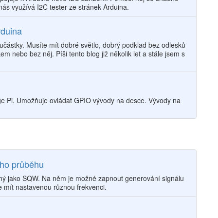
nás využívá I2C tester ze stránek Arduina.
rduina
učástky. Musíte mít dobré světlo, dobrý podklad bez odlesků
m nebo bez něj. Píši tento blog již několik let a stále jsem s
nge Pi. Umožňuje ovládat GPIO vývody na desce. Vývody na
ého průběhu
ý jako SQW. Na něm je možné zapnout generování signálu
mít nastavenou různou frekvenci.