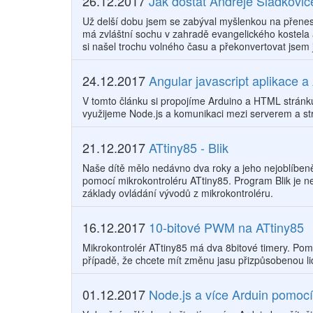
26.12.2017
Jak dostat Andreje Sládkovi
Už delší dobu jsem se zabýval myšlenkou na přenese
má zvláštní sochu v zahradě evangelického kostela 
si našel trochu volného času a překonvertovat jsem
24.12.2017
Angular javascript aplikace a
V tomto článku si propojíme Arduino a HTML stránku
využijeme Node.js a komunikaci mezi serverem a str
21.12.2017
ATtiny85 - Blik
Naše dítě mělo nedávno dva roky a jeho nejoblíbenějš
pomocí mikrokontroléru ATtiny85. Program Blik je 
základy ovládání vývodů z mikrokontroléru.
16.12.2017
10-bitové PWM na ATtiny85
Mikrokontrolér ATtiny85 má dva 8bitové timery. Pomoc
případě, že chcete mít změnu jasu přizpůsobenou l
01.12.2017
Node.js a více Arduin pomocí