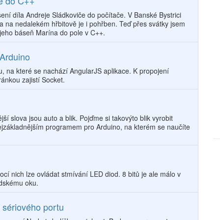
če do C++
ní díla Andreje Sládkoviče do počítače. V Banské Bystrici
a na nedalekém hřbitově je i pohřben. Teď přes svátky jsem
 jeho báseň Marína do pole v C++.
 Arduino
, na které se nachází AngularJS aplikace. K propojení
ánkou zajistí Socket.
í slova jsou auto a blik. Pojďme si takovýto blik vyrobit
nejzákladnějším programem pro Arduino, na kterém se naučíte
í nich lze ovládat stmívání LED diod. 8 bitů je ale málo v
idskému oku.
 sériového portu