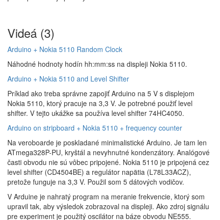
Videá (3)
Arduino + Nokia 5110 Random Clock
Náhodné hodnoty hodín hh:mm:ss na displeji Nokia 5110.
Arduino + Nokia 5110 and Level Shifter
Príklad ako treba správne zapojiť Arduino na 5 V s displejom
Nokia 5110, ktorý pracuje na 3,3 V. Je potrebné použiť level
shifter. V tejto ukážke sa používa level shifter 74HC4050.
Arduino on stripboard + Nokia 5110 + frequency counter
Na veroboarde je poskladané minimalistické Arduino. Je tam len
ATmega328P-PU, kryštál a nevyhnutné kondenzátory. Analógové
časti obvodu nie sú vôbec pripojené. Nokia 5110 je pripojená cez
level shifter (CD4504BE) a regulátor napätia (L78L33ACZ),
pretože funguje na 3,3 V. Použil som 5 dátových vodičov.
V Arduine je nahratý program na meranie frekvencie, ktorý som
upravil tak, aby výsledok zobrazoval na displeji. Ako zdroj signálu
pre experiment je použitý oscilátor na báze obvodu NE555.