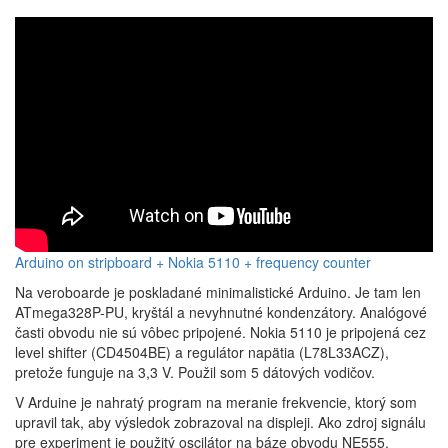
Arduino on stripboard + Nokia 5110 + frequency counter
Na veroboarde je poskladané minimalistické Arduino. Je tam len
ATmega328P-PU, kryštál a nevyhnutné kondenzátory. Analógové
časti obvodu nie sú vôbec pripojené. Nokia 5110 je pripojená cez
level shifter (CD4504BE) a regulátor napätia (L78L33ACZ),
pretože funguje na 3,3 V. Použil som 5 dátových vodičov.
V Arduine je nahratý program na meranie frekvencie, ktorý som
upravil tak, aby výsledok zobrazoval na displeji. Ako zdroj signálu
pre experiment je použitý oscilátor na báze obvodu NE555.