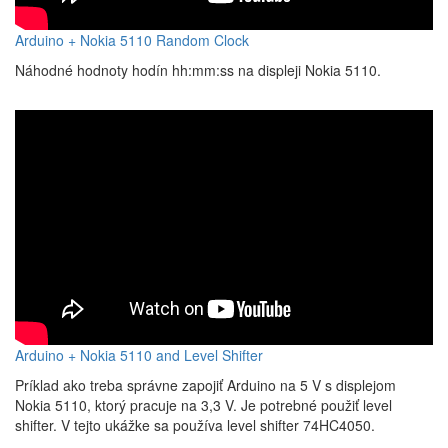
Arduino + Nokia 5110 Random Clock
Náhodné hodnoty hodín hh:mm:ss na displeji Nokia 5110.
Arduino + Nokia 5110 and Level Shifter
Príklad ako treba správne zapojiť Arduino na 5 V s displejom
Nokia 5110, ktorý pracuje na 3,3 V. Je potrebné použiť level
shifter. V tejto ukážke sa používa level shifter 74HC4050.