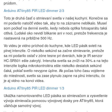
prúdom.
Arduino ATtiny85 PIR LED dimmer 2/3
Toto je druhá časť o stmievaní svetla v našej kuchyni. Konečne sa
mi podarilo natočiť video tak, aby to na zázname neblikalo. Musel
som počkať na denné svetlo, kedy nebola optika fotoaparátu taká
citlivá. Ľudské oko nevidí blikanie ani v noci, pretože frekvencia je
nastavená na približne 500 Hz.
Vo videu je vidno príchod do kuchyne, kde LED pásik svieti na
plnej intenzite. O niekoľko sekúnd sa začne stmievanie, pretože
sa mi podarilo ostať v zóne tesne pri dverách, kde je IR senzor
HC-SR501 ešte zakrytý. Intenzita svetla sa zníži na 30% a na tejto
intenzite logika mikrokontroléra ešte niekoľko desiatok sekúnd
čaká, pokiaľ svetlo nevypne úplne. Ak počas toho času vojdeme
do miestnosti, svetlo sa zase plynulo zapne na plnú intenzitu, čo
je aj vidno na konci videa.
Arduino ATtiny85 PIR LED dimmer 1/3
Ukážka namontovaného LED pásika so stmievačom a vysvetlenie
vývoja stmievača pomocou vývojovej dosky pre ATtiny85, ktorá
uľahčuje samotný vývoj.