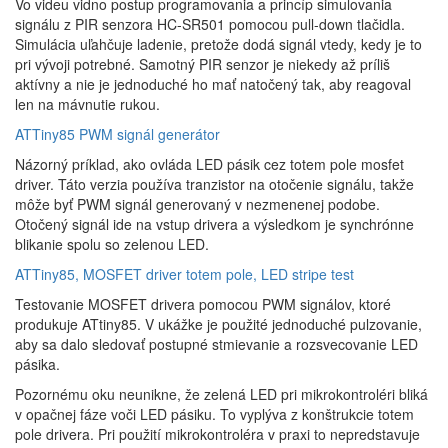
Vo videu vidno postup programovania a princíp simulovania
signálu z PIR senzora HC-SR501 pomocou pull-down tlačidla.
Simulácia uľahčuje ladenie, pretože dodá signál vtedy, kedy je to
pri vývoji potrebné. Samotný PIR senzor je niekedy až príliš
aktívny a nie je jednoduché ho mať natočený tak, aby reagoval
len na mávnutie rukou.
ATTiny85 PWM signál generátor
Názorný príklad, ako ovláda LED pásik cez totem pole mosfet
driver. Táto verzia používa tranzistor na otočenie signálu, takže
môže byť PWM signál generovaný v nezmenenej podobe.
Otočený signál ide na vstup drivera a výsledkom je synchrónne
blikanie spolu so zelenou LED.
ATTiny85, MOSFET driver totem pole, LED stripe test
Testovanie MOSFET drivera pomocou PWM signálov, ktoré
produkuje ATtiny85. V ukážke je použité jednoduché pulzovanie,
aby sa dalo sledovať postupné stmievanie a rozsvecovanie LED
pásika.
Pozornému oku neunikne, že zelená LED pri mikrokontroléri bliká
v opačnej fáze voči LED pásiku. To vyplýva z konštrukcie totem
pole drivera. Pri použití mikrokontroléra v praxi to nepredstavuje