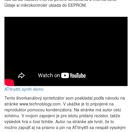
Údaje si mikrokontrolér ukladá do EEPROM.
ATtiny85 synth demo
Tento štvorkanálový syntetizátor som poskladal podľa návodu na
stránke www.technoblogy.com. V ukážke je to pripojené na
reproduktor pomocou kondenzátora. Na stránke má autor celú
schému. V mojom zapojení je pre istotu pridaný rezistor, takže
výsledok hrá o čosi tichšie. Autor na stránke ale tvrdí, že to
možno zapojiť aj na priamo a pin na ATtiny85 sa nespáli vysokým