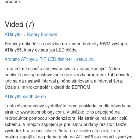
prúdom.
Videá (7)
ATtiny85 + Rotary Encoder
Rotačný enkodér sa používa na zmenu hodnoty PWM výstupu
ATtiny85, ktorý ovláda jas LED diódy.
Arduino ATtiny85 PIR LED dimmer - setup 3/3
Toto je tretia časť o stmievaní svetla v našej kuchyni. Video
popisuje postup nastavovania (pre verziu programu 1.4) obvodu,
kde sa dá nastaviť interval plného stmievania a interval šera.
Údaje si mikrokontrolér ukladá do EEPROM.
ATtiny85 synth demo
Tento štvorkanálový syntetizátor som poskladal podľa návodu na
stránke www.technoblogy.com. V ukážke je to pripojené na
reproduktor pomocou kondenzátora. Na stránke má autor celú
schému. V mojom zapojení je pre istotu pridaný rezistor, takže
výsledok hrá o čosi tichšie. Autor na stránke ale tvrdí, že to
možno zapojiť aj na priamo a pin na ATtiny85 sa nespáli vysokým