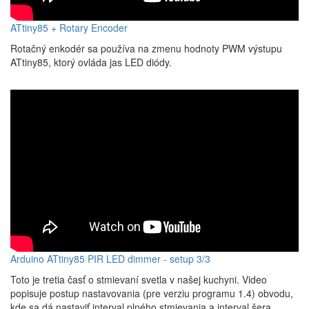
ATtiny85 + Rotary Encoder
Rotačný enkodér sa používa na zmenu hodnoty PWM výstupu
ATtiny85, ktorý ovláda jas LED diódy.
Arduino ATtiny85 PIR LED dimmer - setup 3/3
Toto je tretia časť o stmievaní svetla v našej kuchyni. Video
popisuje postup nastavovania (pre verziu programu 1.4) obvodu,
kde sa dá nastaviť interval plného stmievania a interval šera.