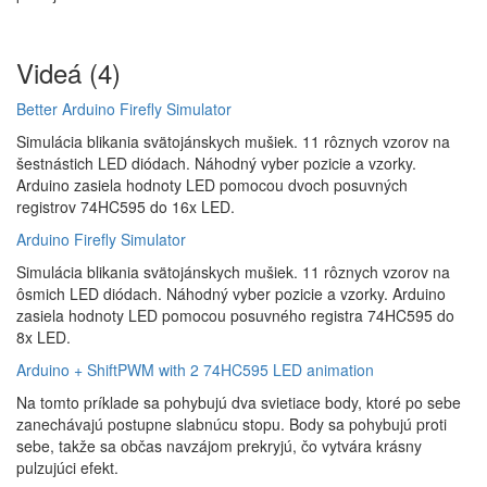
Videá (4)
Better Arduino Firefly Simulator
Simulácia blikania svätojánskych mušiek. 11 rôznych vzorov na
šestnástich LED diódach. Náhodný vyber pozicie a vzorky.
Arduino zasiela hodnoty LED pomocou dvoch posuvných
registrov 74HC595 do 16x LED.
Arduino Firefly Simulator
Simulácia blikania svätojánskych mušiek. 11 rôznych vzorov na
ôsmich LED diódach. Náhodný vyber pozicie a vzorky. Arduino
zasiela hodnoty LED pomocou posuvného registra 74HC595 do
8x LED.
Arduino + ShiftPWM with 2 74HC595 LED animation
Na tomto príklade sa pohybujú dva svietiace body, ktoré po sebe
zanechávajú postupne slabnúcu stopu. Body sa pohybujú proti
sebe, takže sa občas navzájom prekryjú, čo vytvára krásny
pulzujúci efekt.