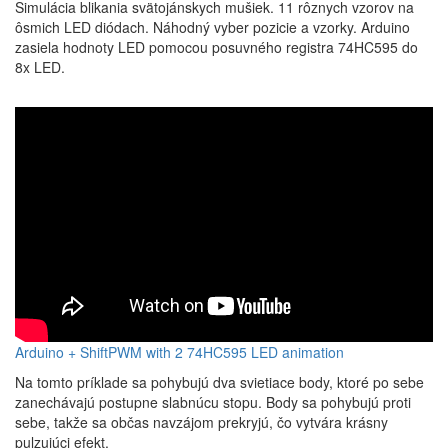
Simulácia blikania svätojánskych mušiek. 11 rôznych vzorov na
ôsmich LED diódach. Náhodný vyber pozicie a vzorky. Arduino
zasiela hodnoty LED pomocou posuvného registra 74HC595 do
8x LED.
Arduino + ShiftPWM with 2 74HC595 LED animation
Na tomto príklade sa pohybujú dva svietiace body, ktoré po sebe
zanechávajú postupne slabnúcu stopu. Body sa pohybujú proti
sebe, takže sa občas navzájom prekryjú, čo vytvára krásny
pulzujúci efekt.