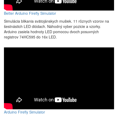
Better Arduino Firefly Simulator
Simulácia blikania svätojánskych mušiek. 11 rôznych vzorov na
šestnástich LED diódach. Náhodný vyber pozicie a vzorky.
Arduino zasiela hodnoty LED pomocou dvoch posuvných
registrov 74HC595 do 16x LED.
Arduino Firefly Simulator