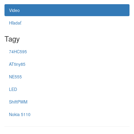
Video
Hľadať
Tagy
74HC595
ATtiny85
NE555
LED
ShiftPWM
Nokia 5110