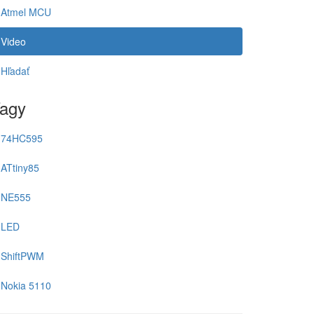
Atmel MCU
Video
Hľadať
agy
74HC595
ATtiny85
NE555
LED
ShiftPWM
Nokia 5110