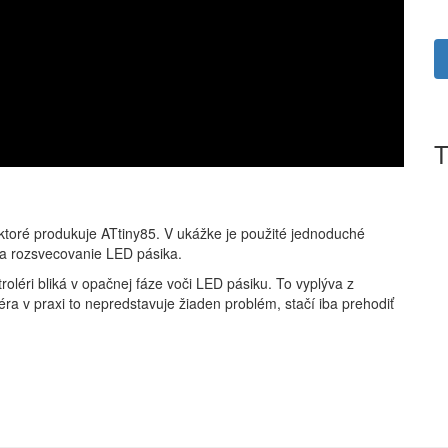
T
oré produkuje ATtiny85. V ukážke je použité jednoduché
 a rozsvecovanie LED pásika.
léri bliká v opačnej fáze voči LED pásiku. To vyplýva z
léra v praxi to nepredstavuje žiaden problém, stačí iba prehodiť