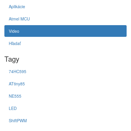
Aplikácie
Atmel MCU
Video
Hľadať
Tagy
74HC595
ATtiny85
NE555
LED
ShiftPWM